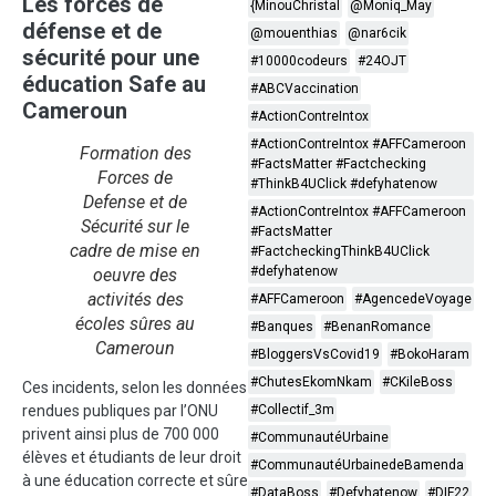
Les forces de
{MinouChristal
@Moniq_May
défense et de
@mouenthias
@nar6cik
sécurité pour une
#10000codeurs
#24OJT
éducation Safe au
#ABCVaccination
Cameroun
#ActionContreIntox
#ActionContreIntox #AFFCameroon
Formation des
#FactsMatter #Factchecking
Forces de
#ThinkB4UClick #defyhatenow
Defense et de
#ActionContreIntox #AFFCameroon
Sécurité sur le
#FactsMatter
cadre de mise en
#FactcheckingThinkB4UClick
#defyhatenow
oeuvre des
activités des
#AFFCameroon
#AgencedeVoyage
écoles sûres au
#Banques
#BenanRomance
Cameroun
#BloggersVsCovid19
#BokoHaram
#ChutesEkomNkam
#CKileBoss
Ces incidents, selon les données
#Collectif_3m
rendues publiques par l’ONU
privent ainsi plus de 700 000
#CommunautéUrbaine
élèves et étudiants de leur droit
#CommunautéUrbainedeBamenda
à une éducation correcte et sûre
#DataBoss
#Defyhatenow
#DIF22