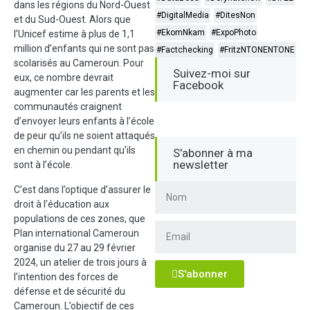
dans les régions du Nord-Ouest
#DigitalMedia
#DitesNon
et du Sud-Ouest. Alors que
#EkomNkam
#ExpoPhoto
l’Unicef estime à plus de 1,1
million d’enfants qui ne sont pas
#Factchecking
#FritzNTONENTONE
scolarisés au Cameroun. Pour
Suivez-moi sur
eux, ce nombre devrait
Facebook
augmenter car les parents et les
communautés craignent
d’envoyer leurs enfants à l’école
de peur qu’ils ne soient attaqués
en chemin ou pendant qu’ils
S'abonner à ma
newsletter
sont à l’école.
C’est dans l’optique d’assurer le
droit à l’éducation aux
populations de ces zones, que
Plan international Cameroun
organise du 27 au 29 février
2024, un atelier de trois jours à
S'abonner
l’intention des forces de
défense et de sécurité du
Cameroun. L’objectif de ces