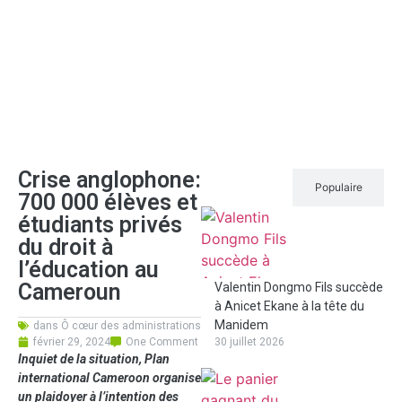
Crise anglophone:
Récent
Populaire
700 000 élèves et
étudiants privés
du droit à
l’éducation au
Cameroun
Valentin Dongmo Fils succède
à Anicet Ekane à la tête du
Manidem
dans
Ô cœur des administrations
février 29, 2024
One Comment
30 juillet 2026
Inquiet de la situation, Plan
international Cameroon organise
un plaidoyer à l’intention des