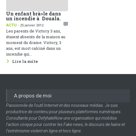
Un enfant brà»le dans
un incendie à Douala.
ACTU
- 25 janvier 2012
Les parents de Victory 3 ans,
étaient absents de la maison au
moment du drame. Victory, 3
ans, est mort calciné dans un
incendie qui...
Lire la suite
A propos de moi
Passionnée de l’outil Internet et des nouveaux médias. Je suis
productrice de contenu pour plusieurs plateformes numériques.
Consultante pour DefyhateNow une organisation qui mobilise
l’action civique pour contrer les Fake news, le discours de haine et
l’extrémisme violent en ligne et hors ligne.