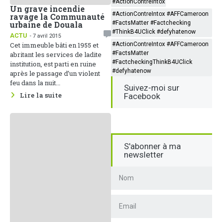
#ActionContreIntox
Un grave incendie
#ActionContreIntox #AFFCameroon
ravage la Communauté
#FactsMatter #Factchecking
urbaine de Douala
#ThinkB4UClick #defyhatenow
ACTU
- 7 avril 2015
#ActionContreIntox #AFFCameroon
Cet immeuble bâti en 1955 et
#FactsMatter
abritant les services de ladite
#FactcheckingThinkB4UClick
institution, est parti en ruine
#defyhatenow
après le passage d’un violent
feu dans la nuit...
Suivez-moi sur
Lire la suite
Facebook
S'abonner à ma
newsletter