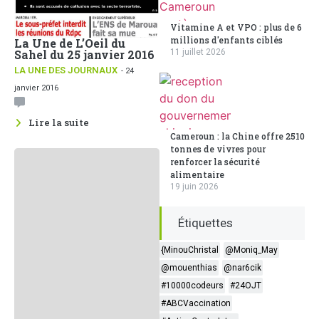
Vitamine A et VPO : plus de 6
millions d'enfants ciblés
La Une de L’Oeil du
11 juillet 2026
Sahel du 25 janvier 2016
LA UNE DES JOURNAUX
- 24
janvier 2016
Lire la suite
Cameroun : la Chine offre 2510
tonnes de vivres pour
renforcer la sécurité
alimentaire
19 juin 2026
Étiquettes
{MinouChristal
@Moniq_May
@mouenthias
@nar6cik
#10000codeurs
#24OJT
#ABCVaccination