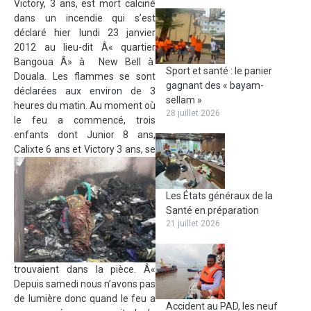
Victory, 3 ans, est mort calciné
dans un incendie qui s’est
déclaré hier lundi 23 janvier
2012 au lieu-dit Â« quartier
Bangoua Â» à New Bell à
Sport et santé : le panier
Douala. Les flammes se sont
gagnant des « bayam-
déclarées aux environ de 3
sellam »
heures du matin. Au moment où
28 juillet 2026
le feu a commencé, trois
enfants dont Junior 8 ans,
Calixte 6 ans et Victory 3 ans, se
Les États généraux de la
Santé en préparation
21 juillet 2026
trouvaient dans la pièce. Â«
Depuis samedi nous n’avons pas
de lumière donc quand le feu a
Accident au PAD, les neuf