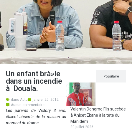
Un enfant brà»le
Récent
Populaire
dans un incendie
à Douala.
dans
Actu
janvier 25, 2012
Aucun commentaire
Valentin Dongmo Fils succède
Les parents de Victory 3 ans,
à Anicet Ekane à la tête du
étaient absents de la maison au
Manidem
moment du drame.
30 juillet 2026