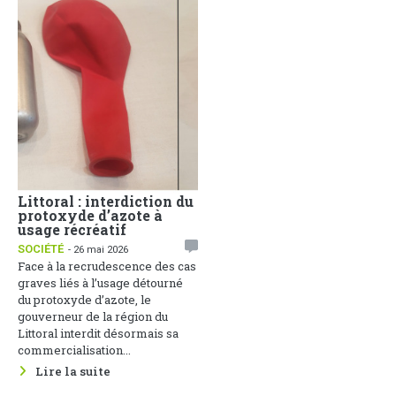
Littoral : interdiction du
Face aux dérives
protoxyde d’azote à
sociales, la
usage récréatif
Communication Non
Violente comme arme de
SOCIÉTÉ
- 26 mai 2026
paix
Face à la recrudescence des cas
1
ACTUALITÉS
- 25 mai 2026
graves liés à l’usage détourné
Une soirée de réflexion sur
du protoxyde d’azote, le
cette thématique s’est tenue le
gouverneur de la région du
22 mai 2026 au Groupement des
Littoral interdit désormais sa
Entreprises du Cameroun, sous
commercialisation...
le parrainage du Ministère des...
Lire la suite
Lire la suite