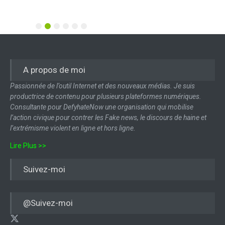
1
2
3
4
5
6
A propos de moi
Passionnée de l’outil Internet et des nouveaux médias. Je suis
productrice de contenu pour plusieurs plateformes numériques.
Consultante pour DefyhateNow une organisation qui mobilise
l’action civique pour contrer les Fake news, le discours de haine et
l’extrémisme violent en ligne et hors ligne.
Lire Plus >>
Suivez-moi
@Suivez-moi