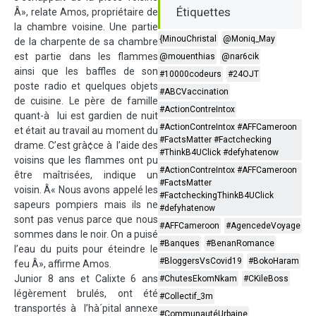
Étiquettes
Â», relate Amos, propriétaire de
la chambre voisine. Une partie
{MinouChristal
@Moniq_May
de la charpente de sa chambre
est partie dans les flammes
@mouenthias
@nar6cik
ainsi que les baffles de son
#10000codeurs
#24OJT
poste radio et quelques objets
#ABCVaccination
de cuisine. Le père de famille
#ActionContreIntox
quant-à lui est gardien de nuit
#ActionContreIntox #AFFCameroon
et était au travail au moment du
#FactsMatter #Factchecking
drame. C’est grà¢ce à l’aide des
#ThinkB4UClick #defyhatenow
voisins que les flammes ont pu
#ActionContreIntox #AFFCameroon
être maîtrisées, indique un
#FactsMatter
voisin. Â« Nous avons appelé les
#FactcheckingThinkB4UClick
sapeurs pompiers mais ils ne
#defyhatenow
sont pas venus parce que nous
#AFFCameroon
#AgencedeVoyage
sommes dans le noir. On a puisé
#Banques
#BenanRomance
l’eau du puits pour éteindre le
#BloggersVsCovid19
#BokoHaram
feu Â», affirme Amos.
Junior 8 ans et Calixte 6 ans
#ChutesEkomNkam
#CKileBoss
légèrement brulés, ont été
#Collectif_3m
transportés à l’hà´pital annexe
#CommunautéUrbaine