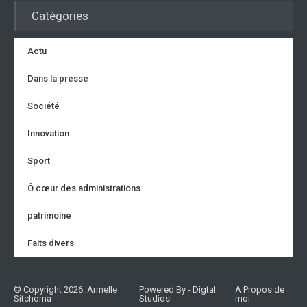
Catégories
Actu
Dans la presse
Société
Innovation
Sport
Ô cœur des administrations
patrimoine
Faits divers
© Copyright 2026. Armelle
Powered By - Digtal
A Propos de
Partager sur...
Sitchoma
Studios
moi