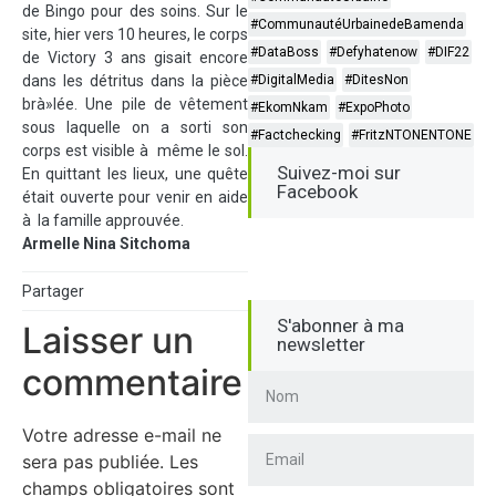
de Bingo pour des soins. Sur le
#CommunautéUrbainedeBamenda
site, hier vers 10 heures, le corps
#DataBoss
#Defyhatenow
#DIF22
de Victory 3 ans gisait encore
dans les détritus dans la pièce
#DigitalMedia
#DitesNon
brà»lée. Une pile de vêtement
#EkomNkam
#ExpoPhoto
sous laquelle on a sorti son
#Factchecking
#FritzNTONENTONE
corps est visible à même le sol.
Suivez-moi sur
En quittant les lieux, une quête
Facebook
était ouverte pour venir en aide
à la famille approuvée.
Armelle Nina Sitchoma
Partager
S'abonner à ma
Laisser un
newsletter
commentaire
Votre adresse e-mail ne
sera pas publiée.
Les
champs obligatoires sont