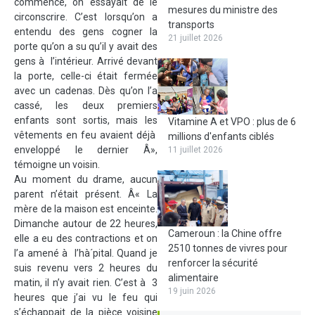
commencé, on essayait de le
mesures du ministre des
circonscrire. C’est lorsqu’on a
transports
entendu des gens cogner la
21 juillet 2026
porte qu’on a su qu’il y avait des
gens à l’intérieur. Arrivé devant
la porte, celle-ci était fermée
avec un cadenas. Dès qu’on l’a
cassé, les deux premiers
enfants sont sortis, mais les
Vitamine A et VPO : plus de 6
vêtements en feu avaient déjà
millions d'enfants ciblés
enveloppé le dernier Â»,
11 juillet 2026
témoigne un voisin.
Au moment du drame, aucun
parent n’était présent. Â« La
mère de la maison est enceinte.
Dimanche autour de 22 heures,
Cameroun : la Chine offre
elle a eu des contractions et on
2510 tonnes de vivres pour
l’a amené à l’hà´pital. Quand je
renforcer la sécurité
suis revenu vers 2 heures du
alimentaire
matin, il n’y avait rien. C’est à 3
19 juin 2026
heures que j’ai vu le feu qui
s’échappait de la pièce voisine