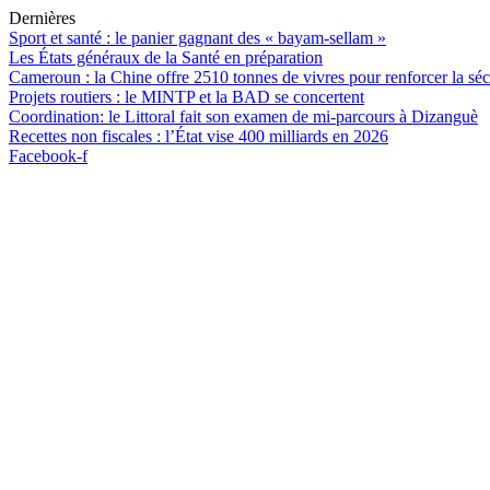
Aller
Dernières
au
Sport et santé : le panier gagnant des « bayam-sellam »
contenu
Les États généraux de la Santé en préparation
Cameroun : la Chine offre 2510 tonnes de vivres pour renforcer la séc
Projets routiers : le MINTP et la BAD se concertent
Coordination: le Littoral fait son examen de mi-parcours à Dizanguè
Recettes non fiscales : l’État vise 400 milliards en 2026
Facebook-f