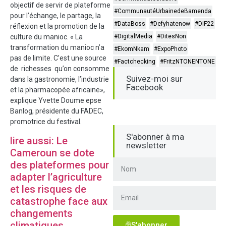
objectif de servir de plateforme
#CommunautéUrbainedeBamenda
pour l’échange, le partage, la
#DataBoss
#Defyhatenow
#DIF22
réflexion et la promotion de la
culture du manioc. « La
#DigitalMedia
#DitesNon
transformation du manioc n’a
#EkomNkam
#ExpoPhoto
pas de limite. C’est une source
#Factchecking
#FritzNTONENTONE
de richesses qu’on consomme
Suivez-moi sur
dans la gastronomie, l’industrie
Facebook
et la pharmacopée africaine»,
explique Yvette Doume epse
Banlog, présidente du FADEC,
promotrice du festival.
S'abonner à ma
lire aussi: Le
newsletter
Cameroun se dote
des plateformes pour
adapter l’agriculture
et les risques de
catastrophe face aux
changements
climatiques
S'abonner