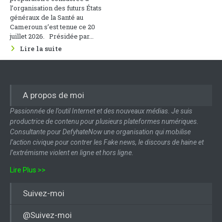
l’organisation des futurs États
généraux de la Santé au
Cameroun s’est tenue ce 20
juillet 2026. Présidée par...
Lire la suite
A propos de moi
Passionnée de l’outil Internet et des nouveaux médias. Je suis
productrice de contenu pour plusieurs plateformes numériques.
Consultante pour DefyhateNow une organisation qui mobilise
l’action civique pour contrer les Fake news, le discours de haine et
l’extrémisme violent en ligne et hors ligne.
Lire Plus >>
Suivez-moi
@Suivez-moi