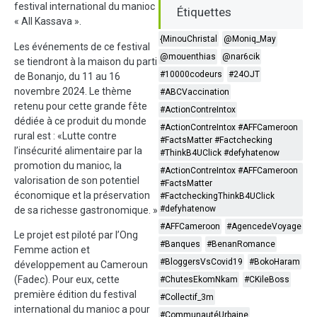
festival international du manioc
Étiquettes
« All Kassava ».
{MinouChristal
@Moniq_May
Les événements de ce festival
@mouenthias
@nar6cik
se tiendront à la maison du parti
#10000codeurs
#24OJT
de Bonanjo, du 11 au 16
novembre 2024. Le thème
#ABCVaccination
retenu pour cette grande fête
#ActionContreIntox
dédiée à ce produit du monde
#ActionContreIntox #AFFCameroon
rural est : «Lutte contre
#FactsMatter #Factchecking
l’insécurité alimentaire par la
#ThinkB4UClick #defyhatenow
promotion du manioc, la
#ActionContreIntox #AFFCameroon
valorisation de son potentiel
#FactsMatter
économique et la préservation
#FactcheckingThinkB4UClick
#defyhatenow
de sa richesse gastronomique. »
#AFFCameroon
#AgencedeVoyage
Le projet est piloté par l’Ong
#Banques
#BenanRomance
Femme action et
#BloggersVsCovid19
#BokoHaram
développement au Cameroun
(Fadec). Pour eux, cette
#ChutesEkomNkam
#CKileBoss
première édition du festival
#Collectif_3m
international du manioc a pour
#CommunautéUrbaine