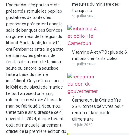
mesures du ministre des
L’odeur distillée par les mets
transports
présentés stimule les papilles
21 juillet 2026
gustatives de toutes les
personnes présentent dans la
salle de banquet des Services
du gouverneur de la région du
littoral. Sur la table, les invités
ont l’embarras entre la galette
Vitamine A et VPO : plus de 6
de manioc, les gâteaux de
millions d'enfants ciblés
feuilles de manioc, le tapioca
11 juillet 2026
sauté ou encore la saucisse
faite à base du même
ingrédient. On y retrouve aussi
le Koki et du biscuit de manioc.
Le tout arrosé d’un « zing
mbong », un whisky à base de
Cameroun : la Chine offre
manioc fabriqué à Ngoumou.
2510 tonnes de vivres pour
Cette table ainsi dressée ce 4
renforcer la sécurité
novembre 2024, donne l’avant-
alimentaire
goût et marque le lancement
19 juin 2026
officiel de la première édition du