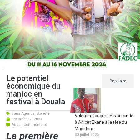
Le potentiel
Récent
Populaire
économique du
manioc en
festival à Douala
dans
Agenda
,
Société
Valentin Dongmo Fils succède
novembre 7, 2024
à Anicet Ekane à la tête du
Aucun commentaire
Manidem
La première
30 juillet 2026