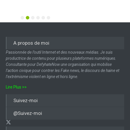
1
2
3
4
5
6
A propos de moi
Passionnée de l’outil Internet et des nouveaux médias. Je suis
productrice de contenu pour plusieurs plateformes numériques.
Consultante pour DefyhateNow une organisation qui mobilise
l’action civique pour contrer les Fake news, le discours de haine et
l’extrémisme violent en ligne et hors ligne.
Lire Plus >>
Suivez-moi
@Suivez-moi