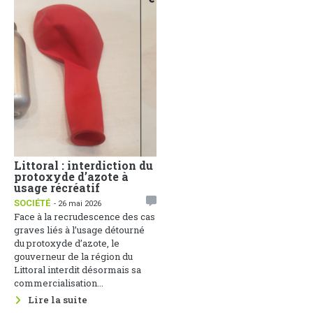
Littoral : interdiction du
Face aux dérives
protoxyde d’azote à
sociales, la
usage récréatif
Communication Non
Violente comme arme de
SOCIÉTÉ
- 26 mai 2026
paix
Face à la recrudescence des cas
1
ACTUALITÉS
- 25 mai 2026
graves liés à l’usage détourné
Une soirée de réflexion sur
du protoxyde d’azote, le
cette thématique s’est tenue le
gouverneur de la région du
22 mai 2026 au Groupement des
Littoral interdit désormais sa
Entreprises du Cameroun, sous
commercialisation...
le parrainage du Ministère des...
Lire la suite
Lire la suite