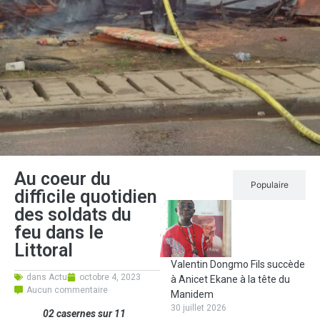
Au coeur du
Récent
Populaire
difficile quotidien
des soldats du
feu dans le
Littoral
Valentin Dongmo Fils succède
dans
Actu
octobre 4, 2023
à Anicet Ekane à la tête du
Aucun commentaire
Manidem
30 juillet 2026
02 casernes sur 11