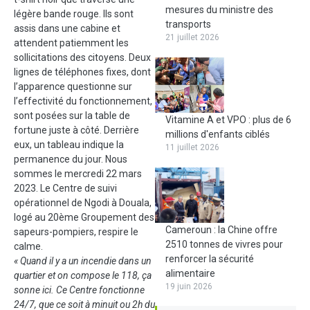
mesures du ministre des
légère bande rouge. Ils sont
transports
assis dans une cabine et
21 juillet 2026
attendent patiemment les
sollicitations des citoyens. Deux
lignes de téléphones fixes, dont
l’apparence questionne sur
l’effectivité du fonctionnement,
sont posées sur la table de
Vitamine A et VPO : plus de 6
fortune juste à côté. Derrière
millions d'enfants ciblés
eux, un tableau indique la
11 juillet 2026
permanence du jour. Nous
sommes le mercredi 22 mars
2023. Le Centre de suivi
opérationnel de Ngodi à Douala,
logé au 20ème Groupement des
Cameroun : la Chine offre
sapeurs-pompiers, respire le
2510 tonnes de vivres pour
calme.
renforcer la sécurité
« Quand il y a un incendie dans un
alimentaire
quartier et on compose le 118, ça
19 juin 2026
sonne ici. Ce Centre fonctionne
24/7, que ce soit à minuit ou 2h du