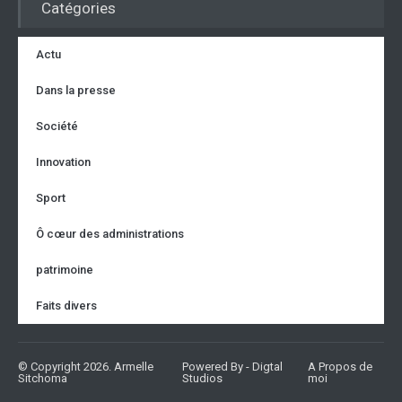
Catégories
Actu
Dans la presse
Société
Innovation
Sport
Ô cœur des administrations
patrimoine
Faits divers
© Copyright 2026. Armelle
Powered By - Digtal
A Propos de
Partager sur...
Sitchoma
Studios
moi