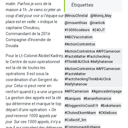
matin. Parfois je sors de la
Étiquettes
maison à 1h. Je viens ici jeter un
coup d’œil pour voir si l’équipe sur
{MinouChristal
@Moniq_May
place est en veille.
» indique le
@mouenthias
@nar6cik
capitaine Choukou,
#10000codeurs
#24OJT
Commandant de la 201è
#ABCVaccination
Compagnie d’Incendie de
#ActionContreIntox
Douala.
#ActionContreIntox #AFFCameroon
Pour le Lt-Colonel Abdiel Kadrey,
#FactsMatter #Factchecking
le Centre de suivi opérationnel
#ThinkB4UClick #defyhatenow
est la clé de toutes les
#ActionContreIntox #AFFCameroon
opérations. Il est sous la
#FactsMatter
#FactcheckingThinkB4UClick
coordination d’un Sergent du
#defyhatenow
jour. Celui-ci peut venir en
renfort quand il y a une urgence.
#AFFCameroon
#AgencedeVoyage
La gestion des appels est la clé
#Banques
#BenanRomance
qui détermine et marque le top
#BloggersVsCovid19
#BokoHaram
départ d’une opération. «
On
#ChutesEkomNkam
#CKileBoss
peut recevoir 1000 appels par
#Collectif_3m
jour. Sur ces 1000 appels, il n’y a
#CommunautéUrbaine
que 4 qui signalent des détresses