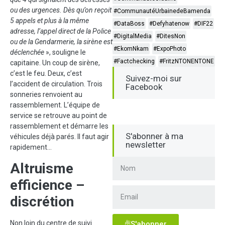
ou des urgences. Dès qu’on reçoit
#CommunautéUrbainedeBamenda
5 appels et plus à la même
#DataBoss
#Defyhatenow
#DIF22
adresse, l’appel direct de la Police
#DigitalMedia
#DitesNon
ou de la Gendarmerie, la sirène est
#EkomNkam
#ExpoPhoto
déclenchée
», souligne le
#Factchecking
#FritzNTONENTONE
capitaine. Un coup de sirène,
c’est le feu. Deux, c’est
Suivez-moi sur
l’accident de circulation. Trois
Facebook
sonneries renvoient au
rassemblement. L’équipe de
service se retrouve au point de
rassemblement et démarre les
S'abonner à ma
véhicules déjà parés. Il faut agir
newsletter
rapidement…
Altruisme
efficience –
discrétion
Non loin du centre de suivi
S'abonner