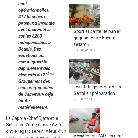
sont
opérationnelles.
417 bouches et
poteaux d’incendie
sont disponibles
Sport et santé : le panier
sur les 8200
gagnant des « bayam-
indispensables à
sellam »
Douala. Des
28 juillet 2026
équations qui
compliquent le
déploiement des
ème
éléments du 20
Groupement des
Les États généraux de la
sapeurs-pompiers
Santé en préparation
du Cameroun déjà
21 juillet 2026
limités
matériellement.
Le Caporal-Chef Djata et le
Soldat de 2ème Classe Azo’o
ont le regard serein. Vêtus d’un
Accident au PAD, les neuf
t-shirt noir que traverse une