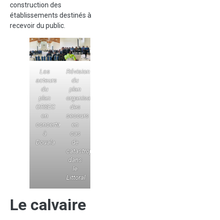
construction des
établissements destinés à
recevoir du public.
Les
Révision
acteurs
du
du
plan
plan
organisation
ORSEC
des
en
secours
concertation
en
à
cas
Douala
de
catastrophe
dans
le
Littoral
Le calvaire