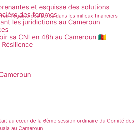
prenantes et esquisse des solutions
nancière des femmes
ant les juridictions au Cameroun
ces
oir sa CNI en 48h au Cameroun 🇨🇲
 Résilience
du Cameroun
e