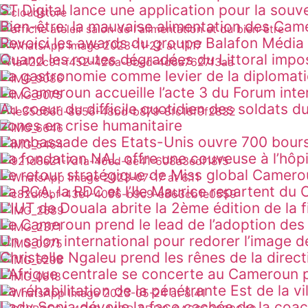
ST Digital lance une application pour la souv
SOCIÉTÉ
Bien-être: la mauvaise alimentation des Ca
DANS LA PRESSE
Revoici les awards du groupe Balafon Média
SOCIÉTÉ
Quand les routes dégradées du Littoral impo
PATRIMOINE
La gastronomie comme levier de la diplomati
INNOVATION
SOCIÉTÉ
Le Cameroun accueille l’acte 3 du Forum inter
ACTU
Santé sexuelle et reproductive au Cameroun: 
Au coeur du difficile quotidien des soldats du
zones en crise humanitaire
Ô CŒUR DES ADMINISTRATIONS
L’ambassade des Etats-Unis ouvre 700 bours
SANTÉ
La fondation NAL offre une couveuse à l’hôp
DANS LA PRESSE
Le retour stratégique de Miss global Camero
INNOVATION
La RCA, la RDC et l’Ile Maurice repartent du
INNOVATION
L’IUT de Douala abrite la 2ème édition de la 
ACTU
Le Cameroun prend le lead de l’adoption des 
ACTU
Un salon international pour redorer l’image d
DANS LA PRESSE
Christelle Ngaleu prend les rênes de la direct
ACTU
L’Afrique centrale se concerte au Cameroun 
SOCIÉTÉ
La réhabilitation de la pénétrante Est de la vi
DANS LA PRESSE
Lady Sonia dévoile la face cachée de la coa
ACTU