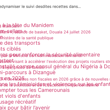
dynamiser le suivi desdites recettes dans...
 à la tête du Manidem
am-sellam »
on
re des transports
ts ciblés
es pour renforcer la sécurité alimentaire
ertent
 installé comme consul général du Nigéria à D
 mi-parcours à Dizanguè
rds en 2026
ne les féminicides et violences sur les enfan
ompter tous les Camerounais
t viols d'enfants
 usage récréatif
ix pour bâtir l’avenir