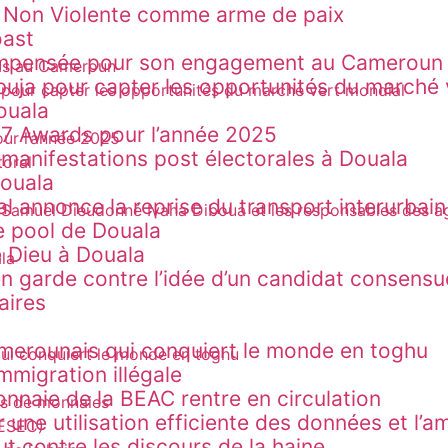
n Non Violente comme arme de paix
oast
 récompensée pour son engagement au Cameroun
uja pour capter les opportunités du marché 
Douala
B7 Awards pour l’année 2025
 manifestations post électorales à Douala
Douala
al annonce la reprise du transport interurbain
le pool de Douala
 Dieu à Douala
en garde contre l’idée d’un candidat consensue
dé révise ses procédures de visa, les période
aires
amerounais qui conquiert le monde en toghu
immigration illégale
naie de la BEAC rentre en circulation
our une utilisation efficiente des données et l
 contre les discours de la haine