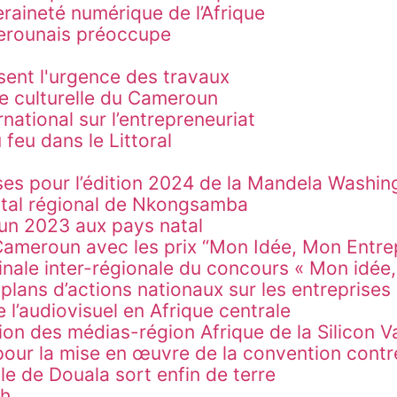
eraineté numérique de l’Afrique
merounais préoccupe
sent l'urgence des travaux
e culturelle du Cameroun
national sur l’entrepreneuriat
Plaidoyer pour un dispositif minimum d'urgen
 feu dans le Littoral
es pour l’édition 2024 de la Mandela Washin
ital régional de Nkongsamba
un 2023 aux pays natal
 Cameroun avec les prix “Mon Idée, Mon Entre
finale inter-régionale du concours « Mon idée
plans d’actions nationaux sur les entreprises
e l’audiovisuel en Afrique centrale
ion des médias-région Afrique de la Silicon Va
pour la mise en œuvre de la convention contr
lle de Douala sort enfin de terre
ch