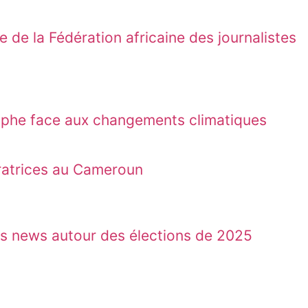
e la Fédération africaine des journalistes
rophe face aux changements climatiques
paratrices au Cameroun
4
es news autour des élections de 2025