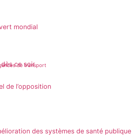
vert mondial
 dès ce soir
l de l’opposition
s de validité et les frais de délivrance de
’amélioration des systèmes de santé publique