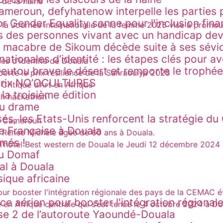
ameroun, defyhatenow interpelle les parties 
for Gender Equality sonne pour l'inclusion fi
ts des personnes vivant avec un handicap dev
te macabre de Sikoum décède suite à ses sévi
ionales d’identité : les étapes clés pour av
utou brave le désert et remporte le trophée
, Prix NO’OCULTURES
la troisième édition
du drame
isés, les États-Unis renforcent la stratégie 
ne Française à Douala
mmés !
du Domaf
al à Douala
sique africaine
 aérien pour booster l'intégration régional
se 2 de l’autoroute Yaoundé-Douala