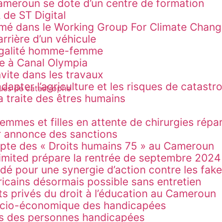
 Cameroun se dote d’un centre de formation
 de ST Digital
 dans le Working Group For Climate Change d
rrière d’un véhicule
'égalité homme-femme
e à Canal Olympia
nvite dans les travaux
apter l’agriculture et les risques de catast
a traite des êtres humains
0 femmes et filles en attente de chirurgies ré
ur annonce des sanctions
mpte des « Droits humains 75 » au Cameroun
Limited prépare la rentrée de septembre 202
dé pour une synergie d’action contre les fak
icains désormais possible sans entretien
s privés du droit à l’éducation au Cameroun
socio-économique des handicapées
its des personnes handicapées