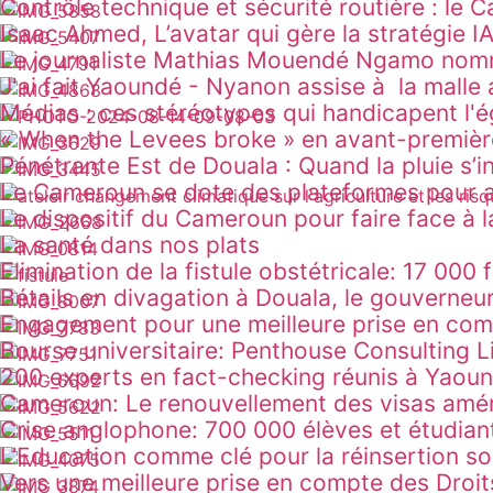
Contrôle technique et sécurité routière : le
INNOVATION
Isaac Ahmed, L’avatar qui gère la stratégie IA
ACTU
Le journaliste Mathias Mouendé Ngamo nommé
ACTU
J'ai fait Yaoundé - Nyanon assise à la malle a
Ô CŒUR DES ADMINISTRATIONS
Médias : ces stéréotypes qui handicapent l
DANS LA PRESSE
« When the Levees broke » en avant-premièr
SOCIÉTÉ
Pénétrante Est de Douala : Quand la pluie s’i
SOCIÉTÉ
Le Cameroun se dote des plateformes pour ad
SOCIÉTÉ
Le dispositif du Cameroun pour faire face à l
SANTÉ
La santé dans nos plats
SANTÉ
Élimination de la fistule obstétricale: 17 00
SOCIÉTÉ
Bétails en divagation à Douala, le gouverne
DANS LA PRESSE
Engagement pour une meilleure prise en co
ACTU
Bourse universitaire: Penthouse Consulting 
ACTU
200 experts en fact-checking réunis à Yaoun
ACTU
Cameroun: Le renouvellement des visas amér
Ô CŒUR DES ADMINISTRATIONS
Crise anglophone: 700 000 élèves et étudiant
Ô CŒUR DES ADMINISTRATIONS
L’Éducation comme clé pour la réinsertion 
Ô CŒUR DES ADMINISTRATIONS
Vers une meilleure prise en compte des Dro
INNOVATION