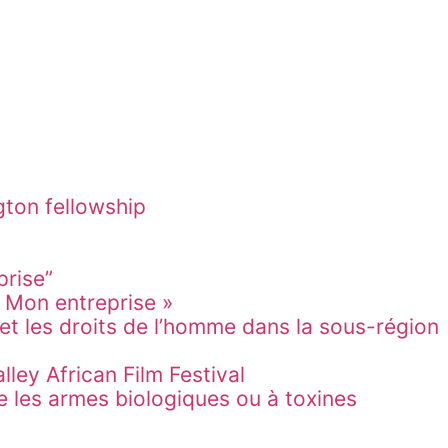
ce en secours aux filles et femmes dans les
gton fellowship
prise”
, Mon entreprise »
 et les droits de l’homme dans la sous-région
lley African Film Festival
e les armes biologiques ou à toxines