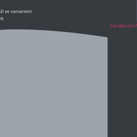
BAD se concertent
26
Facebook-f