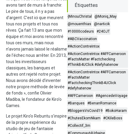
Étiquettes
avons tant de murs à franchir.
Le pire de tous, il n y a pas
{MinouChristal
@Moniq_May
d’argent. C’est ici que meurent
tous nos projets et tous nos
@mouenthias
@nar6cik
rêves. Ça fait 13 ans que mon
#10000codeurs
#24OJT
équipe et moi avons rencontré
#ABCVaccination
tous ces murs, mais nous
#ActionContreIntox
n’avons jamais laissé le réalisme
#ActionContreIntox #AFFCameroon
de l’échec nous arrêter. En 2013,
#FactsMatter #Factchecking
tous les investisseurs
#ThinkB4UClick #defyhatenow
classiques, les banques et
#ActionContreIntox #AFFCameroon
autres ont rejeté notre projet.
#FactsMatter
Nous avons décidé d’inventer
#FactcheckingThinkB4UClick
notre propre méthode de levée
#defyhatenow
de fonds », confie Olivier
#AFFCameroon
#AgencedeVoyage
Madiba, le fondateur de Kiro’o
#Banques
#BenanRomance
Games.
#BloggersVsCovid19
#BokoHaram
Le projet Kiro’o Rebuntu s’inspire
#ChutesEkomNkam
#CKileBoss
de la propre expérience du
#Collectif_3m
studio de jeu de fantaisie
#CommunautéUrbaine