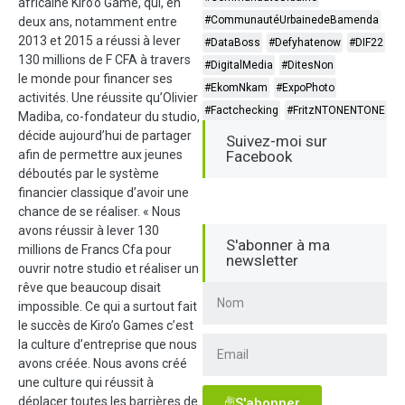
africaine Kiro’o Game, qui, en
#CommunautéUrbainedeBamenda
deux ans, notamment entre
2013 et 2015 a réussi à lever
#DataBoss
#Defyhatenow
#DIF22
130 millions de F CFA à travers
#DigitalMedia
#DitesNon
le monde pour financer ses
#EkomNkam
#ExpoPhoto
activités. Une réussite qu’Olivier
#Factchecking
#FritzNTONENTONE
Madiba, co-fondateur du studio,
décide aujourd’hui de partager
Suivez-moi sur
afin de permettre aux jeunes
Facebook
déboutés par le système
financier classique d’avoir une
chance de se réaliser. « Nous
avons réussir à lever 130
S'abonner à ma
millions de Francs Cfa pour
newsletter
ouvrir notre studio et réaliser un
rêve que beaucoup disait
impossible. Ce qui a surtout fait
le succès de Kiro’o Games c’est
la culture d’entreprise que nous
avons créée. Nous avons créé
une culture qui réussit à
déplacer toutes les barrières de
S'abonner