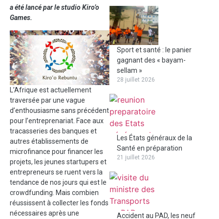
a été lancé par le studio Kiro’o
Games.
Sport et santé : le panier
gagnant des « bayam-
sellam »
28 juillet 2026
L’Afrique est actuellement
traversée par une vague
d’enthousiasme sans précédent
pour l’entreprenariat. Face aux
tracasseries des banques et
Les États généraux de la
autres établissements de
Santé en préparation
microfinance pour financer les
21 juillet 2026
projets, les jeunes startupers et
entrepreneurs se ruent vers la
tendance de nos jours qui est le
crowdfunding. Mais combien
réussissent à collecter les fonds
nécessaires après une
Accident au PAD, les neuf