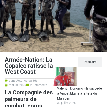
Armée-Nation: La
Récent
Populaire
Copalco ratisse la
West Coast
dans
Actu
,
Actualités
mai 20, 2026
2 Comments
Valentin Dongmo Fils succède
La Compagnie des
à Anicet Ekane à la tête du
palmeurs de
Manidem
30 juillet 2026
combat, corps