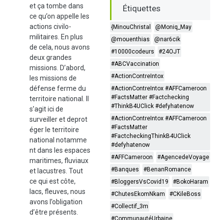
et ça tombe dans
Étiquettes
ce qu’on appelle les
actions civilo-
{MinouChristal
@Moniq_May
militaires. En plus
@mouenthias
@nar6cik
de cela, nous avons
#10000codeurs
#24OJT
deux grandes
#ABCVaccination
missions. D’abord,
#ActionContreIntox
les missions de
défense ferme du
#ActionContreIntox #AFFCameroon
#FactsMatter #Factchecking
territoire national. Il
#ThinkB4UClick #defyhatenow
s’agit ici de
#ActionContreIntox #AFFCameroon
surveiller et deprot
#FactsMatter
éger le territoire
#FactcheckingThinkB4UClick
national notamme
#defyhatenow
nt dans les espaces
#AFFCameroon
#AgencedeVoyage
maritimes, fluviaux
#Banques
#BenanRomance
et lacustres. Tout
ce qui est côte,
#BloggersVsCovid19
#BokoHaram
lacs, fleuves, nous
#ChutesEkomNkam
#CKileBoss
avons l’obligation
#Collectif_3m
d’être présents.
#CommunautéUrbaine