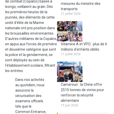
de combat (Copalco) basée à
mesures du ministre des
Isongo, veillaient au grain. Dès
transports
les premières heures de la
21 juillet 2026
journée, des éléments de cette
unité d’élite de la Marine
nationale ont pris position dans
les broussailles environnantes.
D’autres militaires de la Copalco,
en appui aux forces de première
Vitamine A et VPO : plus de 6
et deuxième catégorie que sont
millions d'enfants ciblés
11 juillet 2026
la police et la gendarmerie, se
sont déployés au sein de
l’établissement scolaire, filtrant
les entrées.
Dans nos activités
Cameroun : la Chine offre
au quotidien, nous
2510 tonnes de vivres pour
assurons la
renforcer la sécurité
sécurisation des
alimentaire
examens officiels
19 juin 2026
tels que le
Common Entrance,