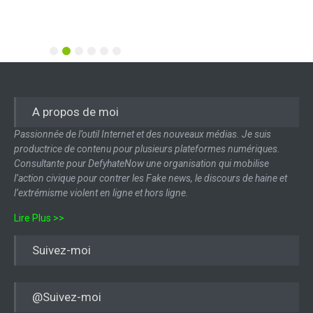
Lire la suite
1
2
3
4
5
6
A propos de moi
Passionnée de l’outil Internet et des nouveaux médias. Je suis
productrice de contenu pour plusieurs plateformes numériques.
Consultante pour DefyhateNow une organisation qui mobilise
l’action civique pour contrer les Fake news, le discours de haine et
l’extrémisme violent en ligne et hors ligne.
Lire Plus >>
Suivez-moi
@Suivez-moi