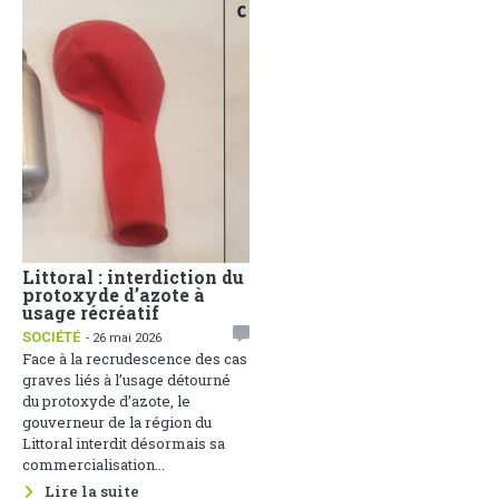
Littoral : interdiction du
Face aux dérives
protoxyde d’azote à
sociales, la
usage récréatif
Communication Non
Violente comme arme de
SOCIÉTÉ
- 26 mai 2026
paix
Face à la recrudescence des cas
1
ACTUALITÉS
- 25 mai 2026
graves liés à l’usage détourné
Une soirée de réflexion sur
du protoxyde d’azote, le
cette thématique s’est tenue le
gouverneur de la région du
22 mai 2026 au Groupement des
Littoral interdit désormais sa
Entreprises du Cameroun, sous
commercialisation...
le parrainage du Ministère des...
Lire la suite