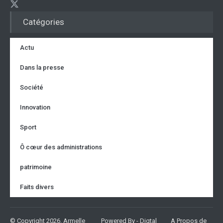
Catégories
Actu
Dans la presse
Société
Innovation
Sport
Ô cœur des administrations
patrimoine
Faits divers
© Copyright 2026. Armelle
Powered By - Digtal
A Propos de
Partager sur...