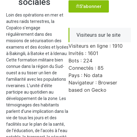
sociales
S'abonner
Loin des opérations en mer et
autres raids terrestres, la
Copalco s’engage
régulièrement dans des
Visiteurs sur le site
missions de sécurisation des
Visiteurs en ligne : 1910
examens et des écoles et lycées
Invités : 1601
à Bakingili, à Batoke et à Idenau.
Cette formation militaire bien
Bots : 224
connue dans la région du Sud-
Connectés : 85
ouest a su tisser un lien de
Pays : No data
familiarité avec les populations
Navigateur : Browser
riveraines. L’unité d’élite
based on Gecko
participe au quotidien au
développement de la zone. Les
témoignages des habitants
parlent d’une implication dans la
vie de tous les jours et des
facilités sur le plan de la santé,
de l’éducation, de l’accès à l’eau