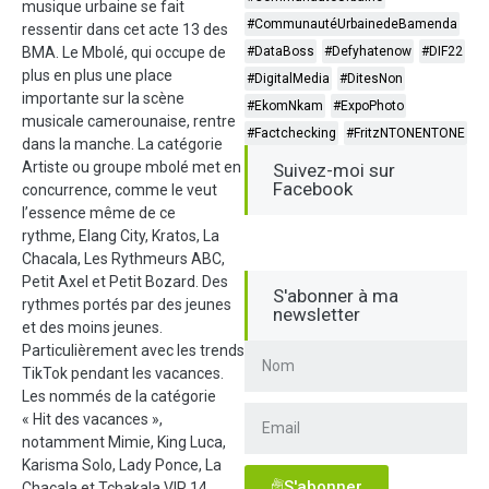
musique urbaine se fait
#CommunautéUrbainedeBamenda
ressentir dans cet acte 13 des
BMA. Le Mbolé, qui occupe de
#DataBoss
#Defyhatenow
#DIF22
plus en plus une place
#DigitalMedia
#DitesNon
importante sur la scène
#EkomNkam
#ExpoPhoto
musicale camerounaise, rentre
#Factchecking
#FritzNTONENTONE
dans la manche. La catégorie
Artiste ou groupe mbolé met en
Suivez-moi sur
Facebook
concurrence, comme le veut
l’essence même de ce
rythme, Elang City, Kratos, La
Chacala, Les Rythmeurs ABC,
Petit Axel et Petit Bozard. Des
S'abonner à ma
rythmes portés par des jeunes
newsletter
et des moins jeunes.
Particulièrement avec les trends
TikTok pendant les vacances.
Les nommés de la catégorie
« Hit des vacances »,
notamment Mimie, King Luca,
Karisma Solo, Lady Ponce, La
S'abonner
Chacala et Tchakala VIP 14,