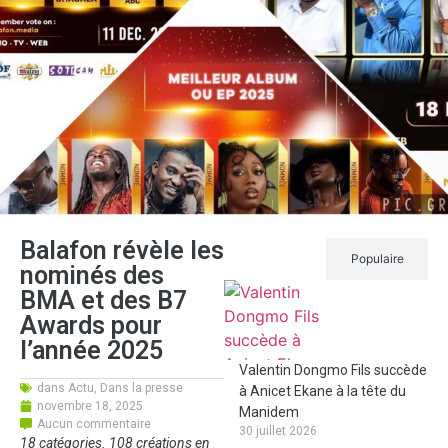
Balafon révèle les
Récent
Populaire
nominés des
BMA et des B7
Awards pour
l’année 2025
Valentin Dongmo Fils succède
dans
Actu
,
Dans la presse
à Anicet Ekane à la tête du
novembre 18, 2025
Manidem
Aucun commentaire
30 juillet 2026
18 catégories. 108 créations en