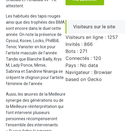
attestent.
Les habitués des tapis rouges
ainsi que des trophées des BMA
Visiteurs sur le site
sont encore dans le duel cette
année. On note la présence de
Visiteurs en ligne : 1257
Cysoul, Kocee, Locko, PhillBill,
Invités : 866
Tenor, Vanister en lice pour
Bots : 271
l’artiste masculin de l’année.
Connectés : 120
Tandis que Blanche Bailly, Krys
Pays : No data
M, Lady Ponce, Mimie,
Sabrina et Sandrine Nnanga se
Navigateur : Browser
crêpent le chignon pour l’artiste
based on Gecko
féminine de l’année.
Aussi, les œuvres de la Meilleure
synergie des générations ou de
la Meilleure réinterprétation qui
font intervenir plusieurs
personnes récompenseront
l’ensemble des intervenants.
«
Si vous faites la synergie