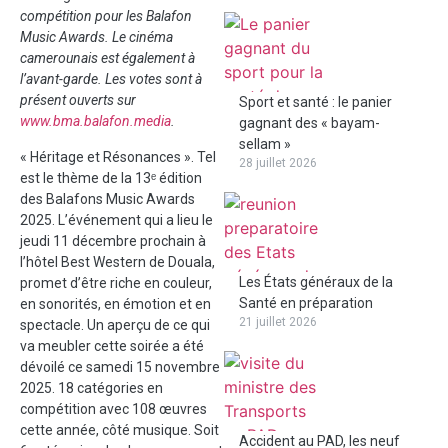
compétition pour les Balafon
Music Awards. Le cinéma
camerounais est également à
l’avant-garde. Les votes sont à
présent ouverts sur
Sport et santé : le panier
www.bma.balafon.media
.
gagnant des « bayam-
sellam »
« Héritage et Résonances ». Tel
28 juillet 2026
est le thème de la 13ᵉ édition
des Balafons Music Awards
2025. L’événement qui a lieu le
jeudi 11 décembre prochain à
l’hôtel Best Western de Douala,
Les États généraux de la
promet d’être riche en couleur,
Santé en préparation
en sonorités, en émotion et en
21 juillet 2026
spectacle. Un aperçu de ce qui
va meubler cette soirée a été
dévoilé ce samedi 15 novembre
2025. 18 catégories en
compétition avec 108 œuvres
cette année, côté musique. Soit
Accident au PAD, les neuf