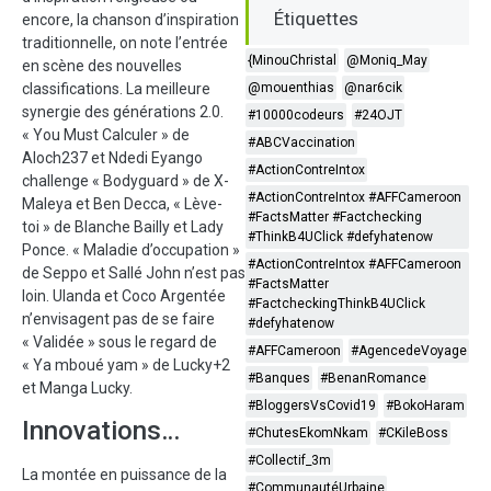
Étiquettes
encore, la chanson d’inspiration
traditionnelle, on note l’entrée
{MinouChristal
@Moniq_May
en scène des nouvelles
classifications. La meilleure
@mouenthias
@nar6cik
synergie des générations 2.0.
#10000codeurs
#24OJT
« You Must Calculer » de
#ABCVaccination
Aloch237 et Ndedi Eyango
#ActionContreIntox
challenge « Bodyguard » de X-
#ActionContreIntox #AFFCameroon
Maleya et Ben Decca, « Lève-
#FactsMatter #Factchecking
toi » de Blanche Bailly et Lady
#ThinkB4UClick #defyhatenow
Ponce. « Maladie d’occupation »
#ActionContreIntox #AFFCameroon
de Seppo et Sallé John n’est pas
#FactsMatter
loin. Ulanda et Coco Argentée
#FactcheckingThinkB4UClick
n’envisagent pas de se faire
#defyhatenow
« Validée » sous le regard de
#AFFCameroon
#AgencedeVoyage
« Ya mboué yam » de Lucky+2
#Banques
#BenanRomance
et Manga Lucky.
#BloggersVsCovid19
#BokoHaram
Innovations…
#ChutesEkomNkam
#CKileBoss
#Collectif_3m
La montée en puissance de la
#CommunautéUrbaine