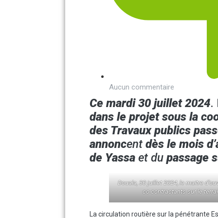
Aucun commentaire
Ce mardi 30 juillet 2024
.
dans le projet sous la co
des Travaux publics pass
annonc
ent
dès le mois d’
de Yassa
et
du
passage s
Douala, 30 juillet 2024, le maitre d’ou
co-contractants sur le terrai
La circulation routière sur la pénétrante Es