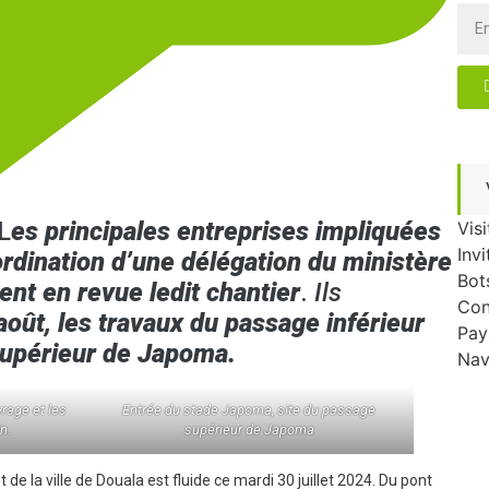
L
es principales entreprises impliquées
Visi
Invi
ordination d’une délégation du ministère
Bot
ent en revue ledit chantier
.
Ils
Con
août, les travaux du passage inférieur
Pay
upérieur de Japoma.
Nav
vrage et les
Entrée du stade Japoma, site du passage
n.
supérieur de Japoma
t de la ville de Douala est fluide ce mardi 30 juillet 2024. Du pont