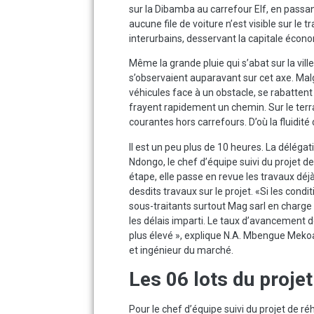
sur la Dibamba au carrefour Elf, en passa
aucune file de voiture n’est visible sur le
interurbains, desservant la capitale économ
Même la grande pluie qui s’abat sur la vill
s’observaient auparavant sur cet axe. Malg
véhicules face à un obstacle, se rabattent 
frayent rapidement un chemin. Sur le terrai
courantes hors carrefours. D’où la fluidité
Il est un peu plus de 10 heures. La déléga
Ndongo, le chef d’équipe suivi du projet de
étape, elle passe en revue les travaux dé
desdits travaux sur le projet. «Si les condi
sous-traitants surtout Mag sarl en charge
les délais imparti. Le taux d’avancement
plus élevé », explique N.A. Mbengue Mekoa
et ingénieur du marché.
Les 06 lots du projet
Pour le chef d’équipe suivi du projet de ré