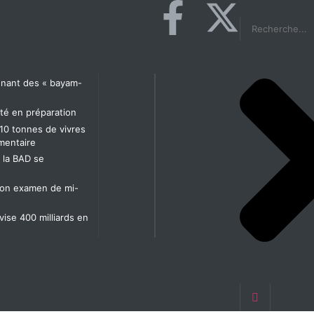
agnant des « bayam-
té en préparation
10 tonnes de vivres
imentaire
t la BAD se
t son examen de mi-
 vise 400 milliards en