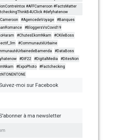
ionContreIntox #AFFCameroon #FactsMatter
tcheckingThinkB4UClick #defyhatenow
FCameroon
#AgencedeVoyage
#Banques
nanRomance
#BloggersVsCovid19
koHaram
#ChutesEkomNkam
#CKileBoss
lectif_3m
#CommunautéUrbaine
mmunautéUrbainedeBamenda
#DataBoss
yhatenow
#DIF22
#DigitalMedia
#DitesNon
omNkam
#ExpoPhoto
#Factchecking
itzNTONENTONE
Suivez-moi sur Facebook
S'abonner à ma newsletter