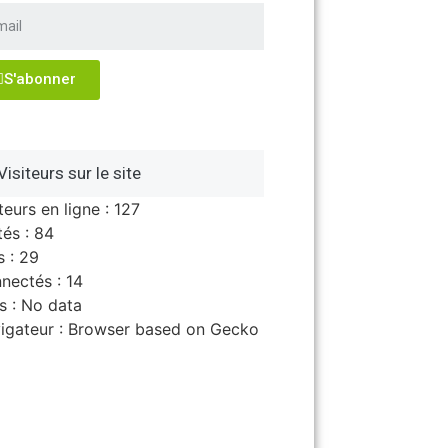
S'abonner
Visiteurs sur le site
teurs en ligne : 127
tés : 84
s : 29
nectés : 14
s : No data
igateur : Browser based on Gecko