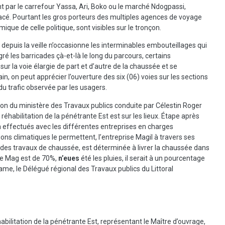
nt par le carrefour Yassa, Ari, Boko ou le marché Ndogpassi,
 tracé. Pourtant les gros porteurs des multiples agences de voyage
ique de celle politique, sont visibles sur le tronçon.
e depuis la veille n’occasionne les interminables embouteillages qui
ré les barricades çà-et-là le long du parcours, certains
sur la voie élargie de part et d’autre de la chaussée et se
n, on peut apprécier l’ouverture des six (06) voies sur les sections
 du trafic observée par les usagers.
tion du ministère des Travaux publics conduite par Célestin Roger
 réhabilitation de la pénétrante Est est sur les lieux. Étape après
jà effectués avec les différentes entreprises en charges
tions climatiques le permettent, l’entreprise Magil à travers ses
 des travaux de chaussée, est déterminée à livrer la chaussée dans
 de Mag est de 70%,
n’eues
été les pluies, il serait à un pourcentage
me, le Délégué régional des Travaux publics du Littoral
habilitation de la pénétrante Est, représentant le Maître d’ouvrage,