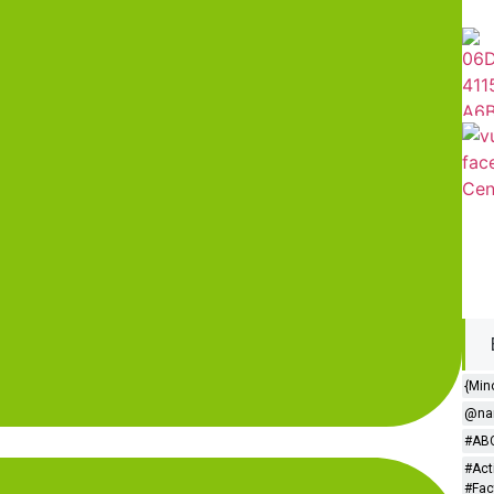
{Min
@nar
#ABC
#Act
#Fac