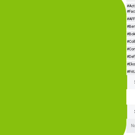
#Act
#Fac
#AF
#Be
#Bo
#Col
#Co
#Def
#Ek
#Fr