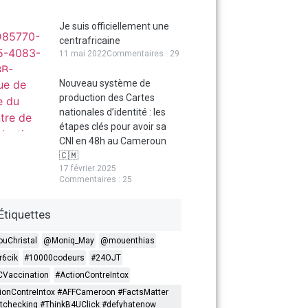
Je suis officiellement une
centrafricaine
11 mai 2022
Commentaires : 29
Nouveau système de
production des Cartes
nationales d’identité : les
étapes clés pour avoir sa
CNI en 48h au Cameroun
🇨🇲
17 février 2025
Commentaires : 25
Étiquettes
ouChristal
@Moniq_May
@mouenthias
6cik
#10000codeurs
#24OJT
Vaccination
#ActionContreIntox
ionContreIntox #AFFCameroon #FactsMatter
tchecking #ThinkB4UClick #defyhatenow