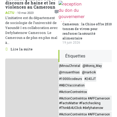
discours de haine et les
violences au Cameroun
ACTU
- 10 mai 2023
L’initiative est du département
de sociologie de l’université de
Cameroun : la Chine offre 2510
Yaoundé I en collaboration avec
tonnes de vivres pour
Defyhatenow Cameroon. Le
renforcer la sécurité
Cameroun a de plus en plus mal
alimentaire
à...
19 juin 2026
Lire la suite
Étiquettes
{MinouChristal
@Moniq_May
@mouenthias
@nar6cik
#10000codeurs
#24OJT
#ABCVaccination
#ActionContreIntox
#ActionContreIntox #AFFCameroon
#FactsMatter #Factchecking
#ThinkB4UClick #defyhatenow
#ActionContreIntox #AFFCameroon