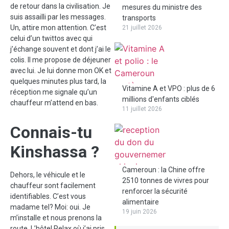
de retour dans la civilisation. Je
mesures du ministre des
suis assailli par les messages.
transports
Un, attire mon attention. C’est
21 juillet 2026
celui d’un twittos avec qui
j’échange souvent et dont j’ai le
colis. Il me propose de déjeuner
avec lui. Je lui donne mon OK et
quelques minutes plus tard, la
Vitamine A et VPO : plus de 6
réception me signale qu’un
millions d'enfants ciblés
chauffeur m’attend en bas.
11 juillet 2026
Connais-tu
Kinshassa ?
Cameroun : la Chine offre
Dehors, le véhicule et le
2510 tonnes de vivres pour
chauffeur sont facilement
renforcer la sécurité
identifiables. C’est vous
alimentaire
madame tel? Moi: oui. Je
19 juin 2026
m’installe et nous prenons la
route. L’hôtel Relax où j’ai pris