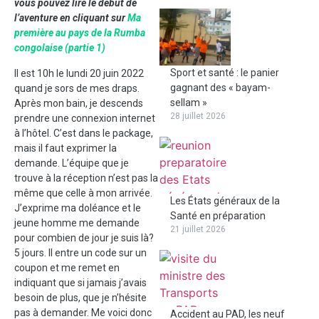
vous pouvez lire le début de
l’aventure en cliquant sur
Ma
première au pays de la Rumba
congolaise (partie 1)
Sport et santé : le panier
Il est 10h le lundi 20 juin 2022
gagnant des « bayam-
quand je sors de mes draps.
sellam »
Après mon bain, je descends
28 juillet 2026
prendre une connexion internet
à l’hôtel. C’est dans le package,
mais il faut exprimer la
demande. L’équipe que je
trouve à la réception n’est pas la
même que celle à mon arrivée.
Les États généraux de la
J’exprime ma doléance et le
Santé en préparation
jeune homme me demande
21 juillet 2026
pour combien de jour je suis là?
5 jours. Il entre un code sur un
coupon et me remet en
indiquant que si jamais j’avais
besoin de plus, que je n’hésite
pas à demander. Me voici donc
Accident au PAD, les neuf