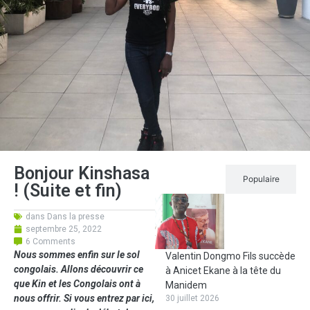
Bonjour Kinshasa
Récent
Populaire
! (Suite et fin)
dans
Dans la presse
septembre 25, 2022
6 Comments
Nous sommes enfin sur le sol
Valentin Dongmo Fils succède
congolais. Allons découvrir ce
à Anicet Ekane à la tête du
que Kin et les Congolais ont à
Manidem
nous offrir. Si vous entrez par ici,
30 juillet 2026