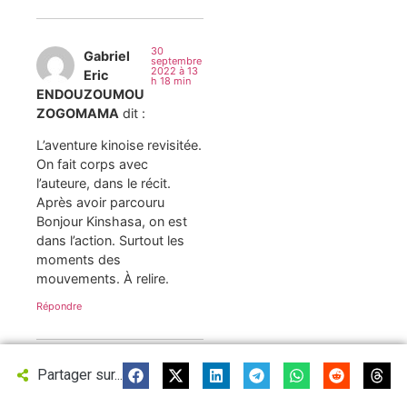
30
Gabriel
septembre
2022 à 13
Eric
h 18 min
ENDOUZOUMOU
ZOGOMAMA
dit :
L’aventure kinoise revisitée.
On fait corps avec
l’auteure, dans le récit.
Après avoir parcouru
Bonjour Kinshasa, on est
dans l’action. Surtout les
moments des
mouvements. À relire.
Répondre
10 octobre
Partager sur...
2022 à 11 h
52 min