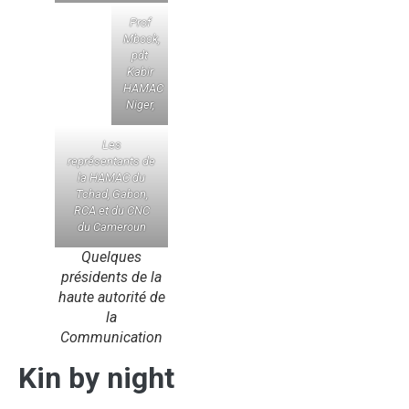
Prof
Mbock,
pdt
Kabir
HAMAC
Niger,
Les
représentants de
la HAMAC du
Tchad, Gabon,
RCA et du CNC
du Cameroun
Quelques
présidents de la
haute autorité de
la
Communication
Kin by night