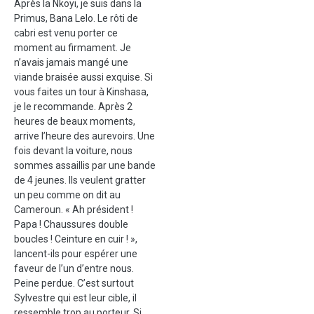
Après la Nkoyi, je suis dans la
Primus, Bana Lelo. Le rôti de
cabri est venu porter ce
moment au firmament. Je
n’avais jamais mangé une
viande braisée aussi exquise. Si
vous faites un tour à Kinshasa,
je le recommande. Après 2
heures de beaux moments,
arrive l’heure des aurevoirs. Une
fois devant la voiture, nous
sommes assaillis par une bande
de 4 jeunes. Ils veulent gratter
un peu comme on dit au
Cameroun. « Ah président !
Papa ! Chaussures double
boucles ! Ceinture en cuir ! »,
lancent-ils pour espérer une
faveur de l’un d’entre nous.
Peine perdue. C’est surtout
Sylvestre qui est leur cible, il
ressemble trop au porteur. Si