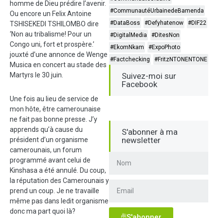
homme de Dieu prédire l’avenir.
#CommunautéUrbainedeBamenda
Ou encore un Felix Antoine
#DataBoss
#Defyhatenow
#DIF22
TSHISEKEDI TSHILOMBO dire
‘Non au tribalisme! Pour un
#DigitalMedia
#DitesNon
Congo uni, fort et prospère.’
#EkomNkam
#ExpoPhoto
jouxté d’une annonce de Wenge
#Factchecking
#FritzNTONENTONE
Musica en concert au stade des
Martyrs le 30 juin.
Suivez-moi sur
Facebook
Une fois au lieu de service de
mon hôte, être camerounaise
ne fait pas bonne presse. J’y
apprends qu’à cause du
S'abonner à ma
newsletter
président d’un organisme
camerounais, un forum
programmé avant celui de
Kinshasa a été annulé. Du coup,
la réputation des Camerounais y
prend un coup. Je ne travaille
même pas dans ledit organisme
donc ma part quoi là?
S'abonner