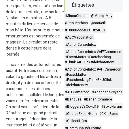
Étiquettes
mes quartiers, est situé non loin
de la gare centrale, une sorte de
{MinouChristal
@Moniq_May
Ndokoti en miniature. A 5
@mouenthias
@nar6cik
minutes du lieu de service de
mon hôte. L’autoroute que nous
#10000codeurs
#24OJT
empruntons est parsemée de
#ABCVaccination
magasin. La circulation reste
#ActionContreIntox
dense à cette heure de la
#ActionContreIntox #AFFCameroon
journée.
#FactsMatter #Factchecking
#ThinkB4UClick #defyhatenow
L’incivisme des automobilistes
#ActionContreIntox #AFFCameroon
aidant. Entre ceux qui ont un
#FactsMatter
volant à gauche et les autres à
#FactcheckingThinkB4UClick
droite, il y a de quoi créer cette
#defyhatenow
cacophonie. Les affiches
#AFFCameroon
#AgencedeVoyage
publicitaires pullulent le long des
#Banques
#BenanRomance
voies et même des immeubles.
On peut voir le président de la
#BloggersVsCovid19
#BokoHaram
République en grand portrait
#ChutesEkomNkam
#CKileBoss
encourager l’éducation de la
#Collectif_3m
jeunesse ici, et à côté voir un
#CommunautéUrbaine