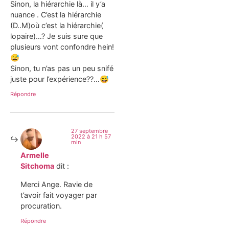
Sinon, la hiérarchie là… il y’a
nuance . C’est la hiérarchie
(D..M)où c’est la hiérarchie(
lopaire)…? Je suis sure que
plusieurs vont confondre hein!
😅
Sinon, tu n’as pas un peu snifé
juste pour l’expérience??…😅
Répondre
27 septembre
2022 à 21 h 57
min
Armelle
Sitchoma
dit :
Merci Ange. Ravie de
t’avoir fait voyager par
procuration.
Répondre