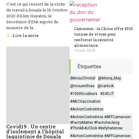
C’est ce qui ressort de la visite
de travail à Douala le 16 Octobre
2020 d’Alim Hayatou, le
Secrétaire d’Etat auprès du
ministre de la...
Cameroun : la Chine offre 2510
tonnes de vivres pour
Lire la suite
renforcer la sécurité
alimentaire
19 juin 2026
Étiquettes
{MinouChristal
@Moniq_May
@mouenthias
@nar6cik
#10000codeurs
#24OJT
#ABCVaccination
#ActionContreIntox
#ActionContreIntox #AFFCameroon
#FactsMatter #Factchecking
Covid19 : Un centre
#ThinkB4UClick #defyhatenow
d’isolement à l’hôpital
laquintinie de Douala
#ActionContreIntox #AFFCameroon