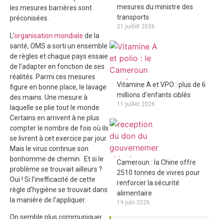
mesures du ministre des
les mesures barrières sont
transports
préconisées.
21 juillet 2026
L’
organisation mondiale
de la
santé, OMS a sorti un ensemble
de règles et chaque pays essaie
de l’adapter en fonction de ses
réalités. Parmi ces mesures
Vitamine A et VPO : plus de 6
figure en bonne place, le lavage
millions d'enfants ciblés
des mains. Une mesure à
11 juillet 2026
laquelle se plie tout le monde.
Certains en arrivent à ne plus
compter le nombre de fois où ils
se livrent à cet exercice par jour.
Mais le virus continue son
bonhomme de chemin. Et si le
Cameroun : la Chine offre
problème se trouvait ailleurs ?
2510 tonnes de vivres pour
Oui ! Si l’inefficacité de cette
renforcer la sécurité
règle d’hygiène se trouvait dans
alimentaire
la manière de l’appliquer.
19 juin 2026
On semble plus communiquer