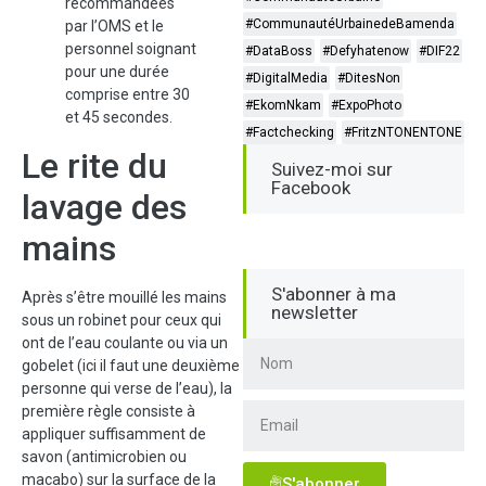
recommandées
#CommunautéUrbainedeBamenda
par l’OMS et le
personnel soignant
#DataBoss
#Defyhatenow
#DIF22
pour une durée
#DigitalMedia
#DitesNon
comprise entre 30
#EkomNkam
#ExpoPhoto
et 45 secondes.
#Factchecking
#FritzNTONENTONE
Le rite du
Suivez-moi sur
Facebook
lavage des
mains
S'abonner à ma
Après s’être mouillé les mains
newsletter
sous un robinet pour ceux qui
ont de l’eau coulante ou via un
gobelet (ici il faut une deuxième
personne qui verse de l’eau), la
première règle consiste à
appliquer suffisamment de
savon (antimicrobien ou
macabo) sur la surface de la
S'abonner