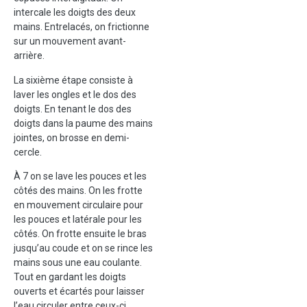
intercale les doigts des deux
mains. Entrelacés, on frictionne
sur un mouvement avant-
arrière.
La sixième étape consiste à
laver les ongles et le dos des
doigts. En tenant le dos des
doigts dans la paume des mains
jointes, on brosse en demi-
cercle.
À 7 on se lave les pouces et les
côtés des mains. On les frotte
en mouvement circulaire pour
les pouces et latérale pour les
côtés. On frotte ensuite le bras
jusqu’au coude et on se rince les
mains sous une eau coulante.
Tout en gardant les doigts
ouverts et écartés pour laisser
l’eau circuler entre ceux-ci.