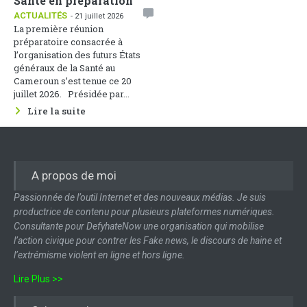
Santé en préparation
ACTUALITÉS
- 21 juillet 2026
La première réunion
préparatoire consacrée à
l’organisation des futurs États
généraux de la Santé au
Cameroun s’est tenue ce 20
juillet 2026. Présidée par...
Lire la suite
A propos de moi
Passionnée de l’outil Internet et des nouveaux médias. Je suis
productrice de contenu pour plusieurs plateformes numériques.
Consultante pour DefyhateNow une organisation qui mobilise
l’action civique pour contrer les Fake news, le discours de haine et
l’extrémisme violent en ligne et hors ligne.
Lire Plus >>