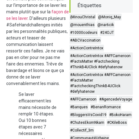
Étiquettes
sur l’importance de se laver les
mains plutôt que sur la
façon de
{MinouChristal
@Moniq_May
se les laver
. D’ailleurs plusieurs
#SafeHandchallenges initiés
@mouenthias
@nar6cik
par les personnalités publiques,
#10000codeurs
#24OJT
acteurs et teaser de
#ABCVaccination
communication laissent
#ActionContreIntox
ressortir ces failles. Je ne vais
#ActionContreIntox #AFFCameroon
pas en citer pour ne pas me
#FactsMatter #Factchecking
faire des ennemies. Trêve de
#ThinkB4UClick #defyhatenow
bavardage et lisons ce que ça
#ActionContreIntox #AFFCameroon
donne de se laver
#FactsMatter
convenablement les mains.
#FactcheckingThinkB4UClick
#defyhatenow
Se laver
#AFFCameroon
#AgencedeVoyage
efficacement les
#Banques
#BenanRomance
mains nécessite de
remplir 10 étapes.
#BloggersVsCovid19
#BokoHaram
Oui 10 bonnes
#ChutesEkomNkam
#CKileBoss
étapes avec 7
#Collectif_3m
nécessaires
#CommunautéUrbaine