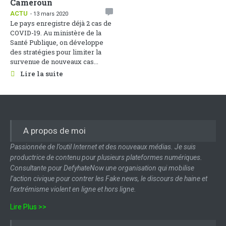
Cameroun
ACTU
- 13 mars 2020
Le pays enregistre déjà 2 cas de
COVID-19. Au ministère de la
Santé Publique, on développe
des stratégies pour limiter la
survenue de nouveaux cas...
Lire la suite
A propos de moi
Passionnée de l’outil Internet et des nouveaux médias. Je suis
productrice de contenu pour plusieurs plateformes numériques.
Consultante pour DefyhateNow une organisation qui mobilise
l’action civique pour contrer les Fake news, le discours de haine et
l’extrémisme violent en ligne et hors ligne.
Lire Plus >>