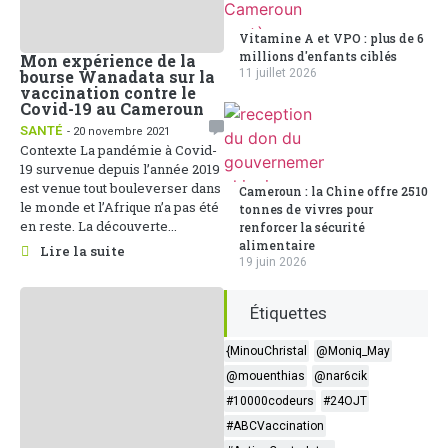
Vitamine A et VPO : plus de 6
millions d'enfants ciblés
Mon expérience de la
11 juillet 2026
bourse Wanadata sur la
vaccination contre le
Covid-19 au Cameroun
SANTÉ
- 20 novembre 2021
Contexte La pandémie à Covid-
19 survenue depuis l’année 2019
est venue tout bouleverser dans
Cameroun : la Chine offre 2510
le monde et l’Afrique n’a pas été
tonnes de vivres pour
en reste. La découverte...
renforcer la sécurité
alimentaire
Lire la suite
19 juin 2026
Étiquettes
{MinouChristal
@Moniq_May
@mouenthias
@nar6cik
#10000codeurs
#24OJT
#ABCVaccination