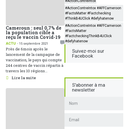
#ActionContreIntox
#ActionContreIntox #AFFCameroon
#FactsMatter #Factchecking
#ThinkB4UClick #defyhatenow
#ActionContreIntox #AFFCameroon
Cameroun : seul 0,7% de
#FactsMatter
la population cible a
reçu le vaccin Covid-19
#FactcheckingThinkB4UClick
#defyhatenow
ACTU
- 15 septembre 2021
Près de 6mois après le
Suivez-moi sur
lancement de la campagne de
Facebook
vaccination, le pays qui compte
244 centres de vaccin répartis à
travers les 10 régions...
Lire la suite
S'abonner à ma
newsletter