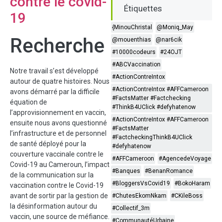
contre le covid-
Étiquettes
19
{MinouChristal
@Moniq_May
Recherche
@mouenthias
@nar6cik
#10000codeurs
#24OJT
#ABCVaccination
Notre travail s’est développé
#ActionContreIntox
autour de quatre histoires. Nous
#ActionContreIntox #AFFCameroon
avons démarré par la difficile
#FactsMatter #Factchecking
équation de
#ThinkB4UClick #defyhatenow
l’approvisionnement en vaccin,
#ActionContreIntox #AFFCameroon
ensuite nous avons questionné
#FactsMatter
l’infrastructure et de personnel
#FactcheckingThinkB4UClick
de santé déployé pour la
#defyhatenow
couverture vaccinale contre le
#AFFCameroon
#AgencedeVoyage
Covid-19 au Cameroun, l’impact
#Banques
#BenanRomance
de la communication sur la
#BloggersVsCovid19
#BokoHaram
vaccination contre le Covid-19
avant de sortir par la gestion de
#ChutesEkomNkam
#CKileBoss
la désinformation autour du
#Collectif_3m
vaccin, une source de méfiance.
#CommunautéUrbaine