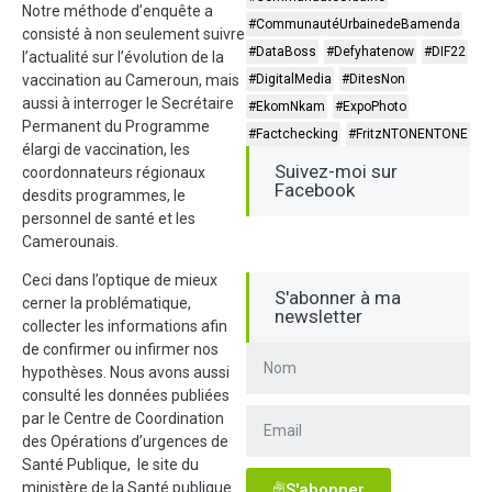
Notre méthode d’enquête a
#CommunautéUrbainedeBamenda
consisté à non seulement suivre
#DataBoss
#Defyhatenow
#DIF22
l’actualité sur l’évolution de la
vaccination au Cameroun, mais
#DigitalMedia
#DitesNon
aussi à interroger le Secrétaire
#EkomNkam
#ExpoPhoto
Permanent du Programme
#Factchecking
#FritzNTONENTONE
élargi de vaccination, les
Suivez-moi sur
coordonnateurs régionaux
Facebook
desdits programmes, le
personnel de santé et les
Camerounais.
Ceci dans l’optique de mieux
S'abonner à ma
cerner la problématique,
newsletter
collecter les informations afin
de confirmer ou infirmer nos
hypothèses. Nous avons aussi
consulté les données publiées
par le Centre de Coordination
des Opérations d’urgences de
Santé Publique, le site du
ministère de la Santé publique
S'abonner