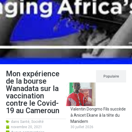
Mon expérience
Récent
Populaire
de la bourse
Wanadata sur la
vaccination
contre le Covid-
19 au Cameroun
Valentin Dongmo Fils succède
à Anicet Ekane à la tête du
Manidem
dans
Santé
,
Société
novembre 20, 2021
30 juillet 2026