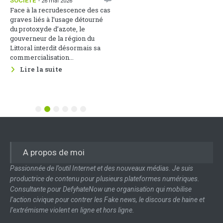
SOCIÉTÉ
- 26 mai 2026
paix
Face à la recrudescence des cas
1
ACTUALITÉS
- 25 mai 2026
graves liés à l’usage détourné
Une soirée de réflexion sur
du protoxyde d’azote, le
cette thématique s’est tenue le
gouverneur de la région du
22 mai 2026 au Groupement des
Littoral interdit désormais sa
Entreprises du Cameroun, sous
commercialisation...
le parrainage du Ministère des...
Lire la suite
Lire la suite
1
2
3
4
5
6
A propos de moi
Passionnée de l’outil Internet et des nouveaux médias. Je suis
productrice de contenu pour plusieurs plateformes numériques.
Consultante pour DefyhateNow une organisation qui mobilise
l’action civique pour contrer les Fake news, le discours de haine et
l’extrémisme violent en ligne et hors ligne.