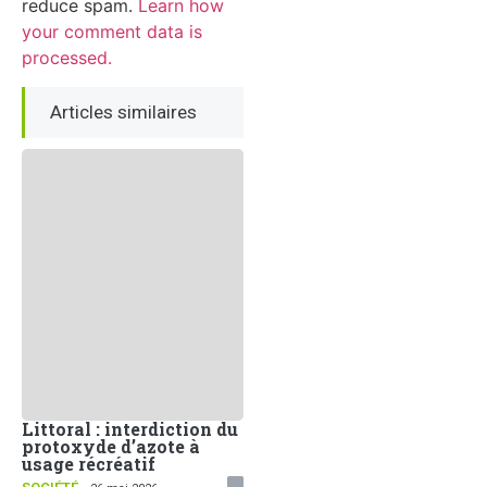
reduce spam.
Learn how
your comment data is
processed.
Articles similaires
Littoral : interdiction du
Face aux dérives
protoxyde d’azote à
sociales, la
usage récréatif
Communication Non
Violente comme arme de