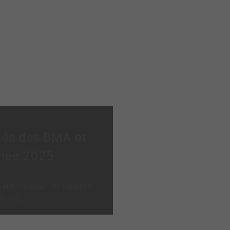
nés des BMA et
nnée 2025
étition pour les Balafon
 est...