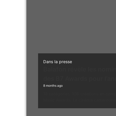
Dans la presse
Balafon révèle les nomi
des B7 Awards pour l’a
8 months ago
18 catégories. 108 créations en comp
Music Awards. Le cinéma camerounais