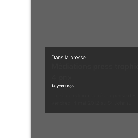
Dans la presse
Médiations press trophie
4 prix
14 years ago
La 5ème édition de récompense des j
vendredi 4 mai 2012 au St John’s...