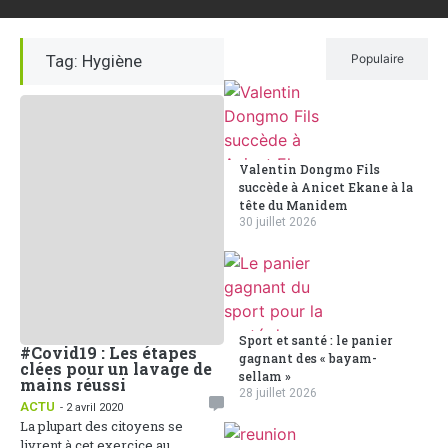
Tag: Hygiène
Récent
Populaire
Valentin Dongmo Fils
succède à Anicet Ekane à la
tête du Manidem
30 juillet 2026
Sport et santé : le panier
#Covid19 : Les étapes
gagnant des « bayam-
clées pour un lavage de
sellam »
mains réussi
28 juillet 2026
ACTU
- 2 avril 2020
La plupart des citoyens se
livrent à cet exercice au