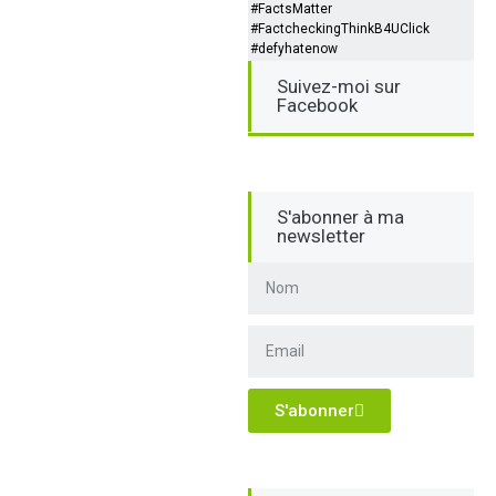
#FactsMatter
#FactcheckingThinkB4UClick
#defyhatenow
Suivez-moi sur
Facebook
S'abonner à ma
newsletter
S'abonner