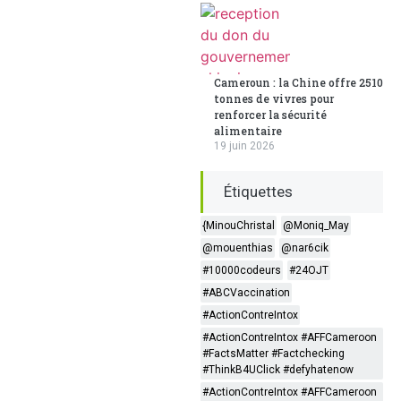
Cameroun : la Chine offre 2510
tonnes de vivres pour
renforcer la sécurité
alimentaire
19 juin 2026
Étiquettes
{MinouChristal
@Moniq_May
@mouenthias
@nar6cik
#10000codeurs
#24OJT
#ABCVaccination
#ActionContreIntox
#ActionContreIntox #AFFCameroon
#FactsMatter #Factchecking
#ThinkB4UClick #defyhatenow
#ActionContreIntox #AFFCameroon