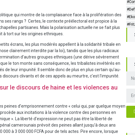
#Co
#Def
litique qui montre de la complaisance face à la prolifération des
#Ek
ns ses rangs ? Certes, le contexte préélectoral est propice à la
#Fr
apelles partisanes. Mais la polarisation actuelle ne se fait plus
t à tort sur les origines ethniques.
etits écrans, les plus modérés appellent à la solidarité tribale en
ose clairement interdite par la loi), tandis que les plus radicaux
termination d’autres groupes ethniques (une dérive sévèrement
ter que le ton monte sans conséquence, les tribalistes invétérés en
s de leur impunité. Il semble donc de plus en plus certain qu’au-
es discours clivants et de ces appels au meurtre, c’est l’impunité.
sur le discours de haine et les violences au
t des peines d’emprisonnement contre « celui qui, par quelque moyen
u procède aux incitations à la violence contre des personnes en
ique ». La liberté d’expression ne peut pas être la liberté de
e pénal camerounais prévoit des peines allant jusqu’à deux ans
00 à 3 000 000 FCFA pour de tels actes. Pire encore, lorsque