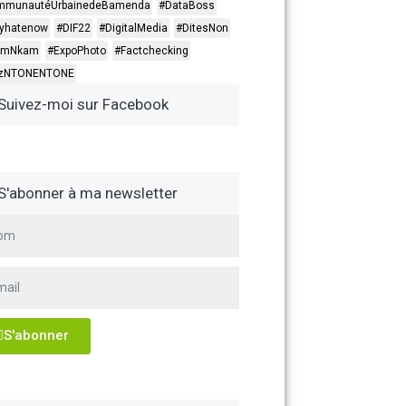
mmunautéUrbainedeBamenda
#DataBoss
yhatenow
#DIF22
#DigitalMedia
#DitesNon
omNkam
#ExpoPhoto
#Factchecking
itzNTONENTONE
Suivez-moi sur Facebook
S'abonner à ma newsletter
S'abonner