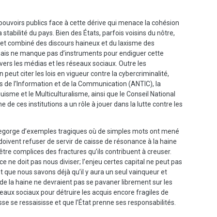
 pouvoirs publics face à cette dérive qui menace la cohésion
la stabilité du pays. Bien des États, parfois voisins du nôtre,
fet combiné des discours haineux et du laxisme des
unais ne manque pas d’instruments pour endiguer cette
vers les médias et les réseaux sociaux. Outre les
 peut citer les lois en vigueur contre la cybercriminalité,
s de l’Information et de la Communication (ANTIC), la
isme et le Multiculturalisme, ainsi que le Conseil National
e ces institutions a un rôle à jouer dans la lutte contre les
 regorge d’exemples tragiques où de simples mots ont mené
doivent refuser de servir de caisse de résonance à la haine
être complices des fractures qu’ils contribuent à creuser.
ce ne doit pas nous diviser; l’enjeu certes capital ne peut pas
nt que nous savons déjà qu’il y aura un seul vainqueur et
de la haine ne devraient pas se pavaner librement sur les
seaux sociaux pour détruire les acquis encore fragiles de
esse se ressaisisse et que l’État prenne ses responsabilités.