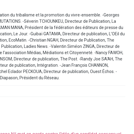
ation du tribalisme et la promotion du vivre-ensemble. -Georges
MUTATIONS. -Séverin TCHOUNKEU, Directeur de Publication, La
AMAN MANA, Président de la fédération des éditeurs de presse du
ation, Le Jour. -Guibaï GATAMA, Directeur de publication, L’OEil du
ation, EcoMatin. -Christian NGAH, Directeur de Publication, The
e Publication, Ladies News. -Valentin Siméon ZINGA, Directeur de
 de l’association Médias, Médiations et Citoyenneté. -Nancy FAWOH,
NI NSOM, Directeur de publication, The Post. -Randy Joe SA’AH, The
teur de publication, Intégration. -Jean François CHANNON,
ichel Eclador PECKOUA, Directeur de publication, Ouest Échos. -
, Diapason, Président du Réseau.
Atanga Nji met en garde contre l’idée d’un candidat consensuel