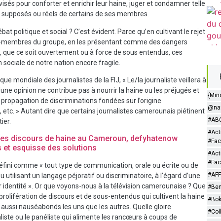
isés pour conforter et enrichir leur haine, juger et condamner telle
s supposés ou réels de certains de ses membres.
bat politique et social ? C’est évident. Parce qu’en cultivant le rejet
 non-membres du groupe, en les présentant comme des dangers
e, que ce soit ouvertement ou à force de sous entendus, ces
sociale de notre nation encore fragile.
ue mondiale des journalistes de la FIJ, « Le/la journaliste veillera à
une opinion ne contribue pas à nourrir la haine ou les préjugés et
{Min
la propagation de discriminations fondées sur l’origine
@nar
, etc. » Autant dire que certains journalistes camerounais piétinent
#ABC
ier.
#Act
e des discours de haine au Cameroun, defyhatenow
#Fac
es et esquisse des solutions
#Act
#Fac
défini comme « tout type de communication, orale ou écrite ou de
#AF
utilisant un langage péjoratif ou discriminatoire, à l’égard d’une
r identité ». Or que voyons-nous à la télévision camerounaise ? Que
#Be
prolifération de discours et de sous-entendus qui cultivent la haine
#Bo
 aussi nauséabonds les uns que les autres. Quelle gloire
#Col
liste ou le panéliste qui alimente les rancœurs à coups de