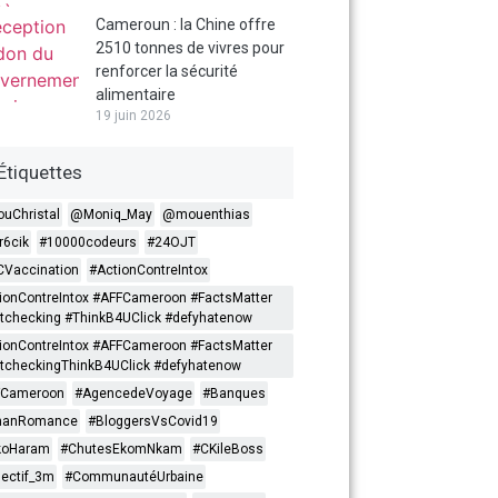
Cameroun : la Chine offre
2510 tonnes de vivres pour
renforcer la sécurité
alimentaire
19 juin 2026
Étiquettes
ouChristal
@Moniq_May
@mouenthias
6cik
#10000codeurs
#24OJT
Vaccination
#ActionContreIntox
ionContreIntox #AFFCameroon #FactsMatter
tchecking #ThinkB4UClick #defyhatenow
ionContreIntox #AFFCameroon #FactsMatter
tcheckingThinkB4UClick #defyhatenow
FCameroon
#AgencedeVoyage
#Banques
nanRomance
#BloggersVsCovid19
koHaram
#ChutesEkomNkam
#CKileBoss
lectif_3m
#CommunautéUrbaine