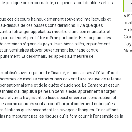
le politique ou un journaliste, ces peines sont doublées et les
Visi
que ces discours haineux émanent souvent d’intellectuels et
Invi
t au-dessus de ces basses considérations. Il y a quelques
Bot
vant à l’étranger appelait au meurtre d’une communauté, et
Con
, par pudeur et peut-être même par honte. Hier toujours, des
Pay
 certaines régions du pays, leurs biens pillés, impunément.
Nav
 et universitaires aboyer ouvertement leur rage contre
punément. Et désormais, les appels au meurtre se
bilisés avec rigueur et efficacité, et non laissés à l’état d’outils
es hommes de médias camerounais doivent faire preuve de retenue
du sensationnalisme et de la quête d’audience. Le Cameroun est un
ethnies qui, depuis à peine un demi-siècle, apprennent à forger
rs clivants fragilisent ce tissu social encore en construction et
, les communautés sont aujourd’hui profondément imbriquées,
s filiations qui transcendent les clivages ethniques. En soufflant
ias ne mesurent pas les risques qu’ils font courir à l’ensemble de la