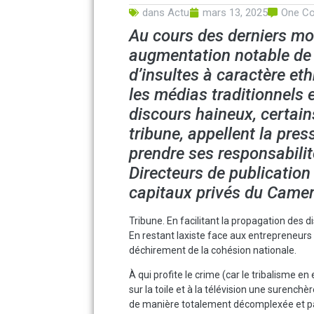
dans
Actu
mars 13, 2025
One C
Au cours des derniers mo
augmentation notable de l
d’insultes à caractère et
les médias traditionnels
discours haineux, certain
tribune, appellent la pres
prendre ses responsabilité
Directeurs de publication 
capitaux privés du Came
Tribune. En facilitant la propagation des d
En restant laxiste face aux entrepreneurs de
déchirement de la cohésion nationale.
À qui profite le crime (car le tribalisme en
sur la toile et à la télévision une surenchè
de manière totalement décomplexée et p