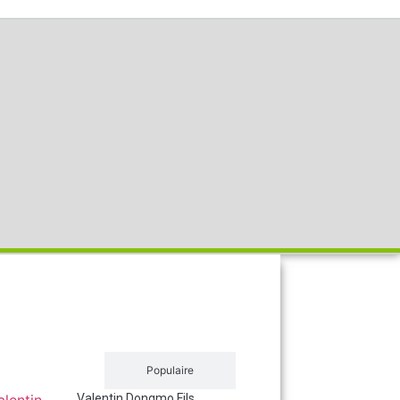
Récent
Populaire
Valentin Dongmo Fils