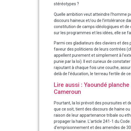
stéréotypes ?
Quelle ambition veut atteindre l’homme po
discours haineux et/ou de l’intolérance da
constitution de camps idéologiques et de ch
sur les programmes et les idées, elle se fai
Parmi ces gladiateurs des claviers et des p
faveur des politiciens de leurs contrées (ch
appellent purement et simplement à l’ex
punie par la loi). Il est curieux de consta
rajoutant à chaque fois une couche, assuré
delà de l’éducation, le terreau fertile de c
Lire aussi : Yaoundé planche 
Cameroun
Pourtant, la loi prévoit des poursuites e
que ce soit, tient des discours de haine o
raison de leur appartenance tribale ou ethn
propager la haine. L’article 241-1 du Cod
d’emprisonnement et des amendes de 300 0