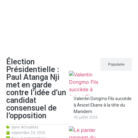
Élection
Récent
Populaire
Présidentielle :
Paul Atanga Nji
met en garde
contre l’idée d’un
candidat
Valentin Dongmo Fils succède
à Anicet Ekane à la tête du
consensuel de
Manidem
l’opposition
30 juillet 2026
dans
Actualités
septembre 24, 2025