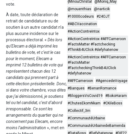
{MinouChristal
@Moniq_May
vote.
@mouenthias
@nar6cik
À date, toute déclaration de
#10000codeurs
#24OJT
retrait de candidature ou de
#ABCVaccination
soutien à un autre candidat n’a
#ActionContreIntox
plus aucune incidence sur le
#ActionContreIntox #AFFCameroon
processus électoral. «
Dès lors
#FactsMatter #Factchecking
qu’Elecam a déjà imprimé les
#ThinkB4UClick #defyhatenow
bulletins de vote, et c’est le cas
#ActionContreIntox #AFFCameroon
pour le moment, Elecam a
#FactsMatter
imprimé 12 bulletins de vote qui
#FactcheckingThinkB4UClick
représentent chacun des 12
#defyhatenow
candidats qui prennent part à
#AFFCameroon
#AgencedeVoyage
cette élection présidentielle. Donc,
#Banques
#BenanRomance
si dans votre chambre, vous dites
#BloggersVsCovid19
#BokoHaram
que j’ai démissionné, je soutiens
tel ou tel candidat, c’est d’abord
#ChutesEkomNkam
#CKileBoss
irresponsable. Ce sont les
#Collectif_3m
arrangements du quartier qui ne
#CommunautéUrbaine
concernent pas Elecam, encore
#CommunautéUrbainedeBamenda
moins l’administration
», met en
#DataBoss
#Defyhatenow
#DIF22