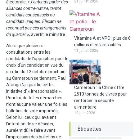
21 juillet 2026
électorale. «
J’entends parler des
alliances contre-nature, tantôt
candidats consensuels ou
candidats uniques. Elecam ne
reconnaît pas ces arrangements
du quartier
», avertit le ministre.
Vitamine A et VPO : plus de 6
millions d'enfants ciblés
Alors que plusieurs
11 juillet 2026
consultations entre les
candidats de l’opposition pour le
choix d’un candidat en vue du
scrutin du 12 octobre prochain
au Cameroun se tiennent, Paul
Atanga Nji qualifie cette
Cameroun : la Chine offre
initiative d’ « irresponsable ».
2510 tonnes de vivres pour
Pour lui, de telles démarches
renforcer la sécurité
n’ont aucune valeur une fois les
alimentaire
bulletins de vote imprimés.
19 juin 2026
Selon lui, ceux qui avaient
l’intention de se désister,
Étiquettes
auraient dû le faire avant
l’impression des bulletins de