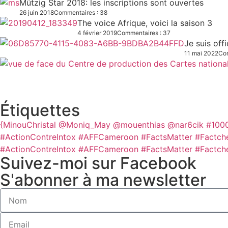
Mützig Star 2018: les inscriptions sont ouvertes
26 juin 2018
Commentaires : 38
The voice Afrique, voici la saison 3
4 février 2019
Commentaires : 37
Je suis off
11 mai 2022
Com
Étiquettes
{MinouChristal
@Moniq_May
@mouenthias
@nar6cik
#100
#ActionContreIntox #AFFCameroon #FactsMatter #Factch
#ActionContreIntox #AFFCameroon #FactsMatter #Factch
Suivez-moi sur Facebook
S'abonner à ma newsletter