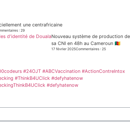
iciellement une centrafricaine
mentaires : 29
Nouveau système de production des C
sa CNI en 48h au Cameroun 🇨🇲
17 février 2025
Commentaires : 25
00codeurs
#24OJT
#ABCVaccination
#ActionContreIntox
ecking #ThinkB4UClick #defyhatenow
eckingThinkB4UClick #defyhatenow