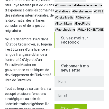
Ntui Enya totalise plus de 20 ans
#CommunautéUrbainedeBamenda
d’expérience dans les domaines
#DataBoss
#Defyhatenow
#DIF22
des relations internationales, de
#DigitalMedia
#DitesNon
la diplomatie, des affaires
#EkomNkam
#ExpoPhoto
consulaires et de la gestion
#Factchecking
#FritzNTONENTONE
migratoire.
Suivez-moi sur
Né le 3 décembre 1969 dans
Facebook
l’État de Cross River, au Nigéria,
il est titulaire d’une licence en
langue française obtenue à
l’université d’Uyo et d’un
Executive Master en
S'abonner à ma
newsletter
gouvernance et politiques de
développement de l’Université
libre de Bruxelles.
Tout au long de sa carrière, il a
occupé plusieurs fonctions
stratégiques au sein de
l’administration nigériane. Il a
S'abonner