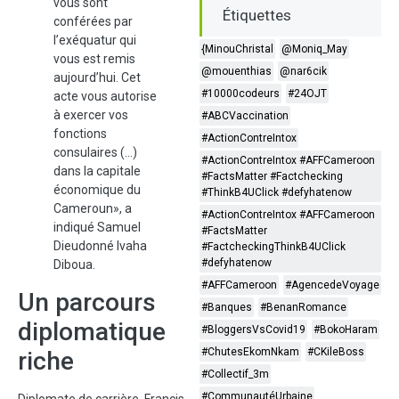
vous sont
Étiquettes
conférées par
l’exéquatur qui
{MinouChristal
@Moniq_May
vous est remis
@mouenthias
@nar6cik
aujourd’hui. Cet
#10000codeurs
#24OJT
acte vous autorise
à exercer vos
#ABCVaccination
fonctions
#ActionContreIntox
consulaires (…)
#ActionContreIntox #AFFCameroon
dans la capitale
#FactsMatter #Factchecking
économique du
#ThinkB4UClick #defyhatenow
Cameroun», a
#ActionContreIntox #AFFCameroon
indiqué Samuel
#FactsMatter
Dieudonné Ivaha
#FactcheckingThinkB4UClick
#defyhatenow
Diboua.
#AFFCameroon
#AgencedeVoyage
Un parcours
#Banques
#BenanRomance
diplomatique
#BloggersVsCovid19
#BokoHaram
#ChutesEkomNkam
#CKileBoss
riche
#Collectif_3m
#CommunautéUrbaine
Diplomate de carrière, Francis