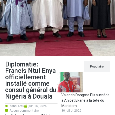
Diplomatie:
Récent
Populaire
Francis Ntui Enya
officiellement
installé comme
consul général du
Nigéria à Douala
Valentin Dongmo Fils succède
à Anicet Ekane à la tête du
Manidem
dans
Actu
juin 16, 2026
Aucun commentaire
30 juillet 2026