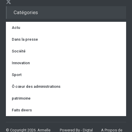
Catégories
Actu
Dans la presse
Société
Innovation
Sport
Ô cœur des administrations
patrimoine
Faits divers
© Copyright 2026. Armelle
Powered By - Digtal
A Propos de
Partager sur...