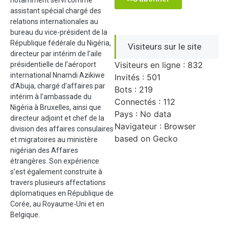
notamment servi comme
assistant spécial chargé des
relations internationales au
bureau du vice-président de la
République fédérale du Nigéria,
Visiteurs sur le site
directeur par intérim de l’aile
Visiteurs en ligne : 832
présidentielle de l’aéroport
international Nnamdi Azikiwe
Invités : 501
d’Abuja, chargé d’affaires par
Bots : 219
intérim à l’ambassade du
Connectés : 112
Nigéria à Bruxelles, ainsi que
Pays : No data
directeur adjoint et chef de la
Navigateur : Browser
division des affaires consulaires
based on Gecko
et migratoires au ministère
nigérian des Affaires
étrangères. Son expérience
s’est également construite à
travers plusieurs affectations
diplomatiques en République de
Corée, au Royaume-Uni et en
Belgique.