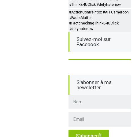
#ThinkB4UClick #defyhatenow
#ActionContreIntox #AFFCameroon
#FactsMatter
#FactcheckingThinkB4UClick
#defyhatenow
Suivez-moi sur
Facebook
S'abonner à ma
newsletter
S'abonner