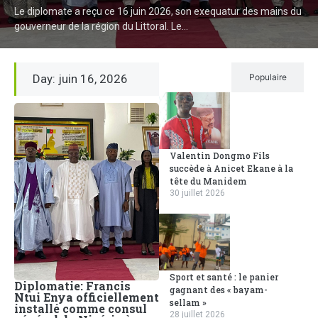
Le diplomate a reçu ce 16 juin 2026, son exequatur des mains du
gouverneur de la région du Littoral. Le...
Day: juin 16, 2026
Récent
Populaire
Valentin Dongmo Fils
succède à Anicet Ekane à la
tête du Manidem
30 juillet 2026
Sport et santé : le panier
Diplomatie: Francis
gagnant des « bayam-
Ntui Enya officiellement
sellam »
installé comme consul
28 juillet 2026