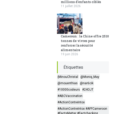
millions d'enfants ciblés
11 juillet 2026
Cameroun : la Chine offre 2510
tonnes de vivres pour
renforcer la sécurité
alimentaire
19 juin 2026
Étiquettes
{MinouChristal
@Moniq_May
@mouenthias
@nar6cik
#10000codeurs
#24OJT
#ABCVaccination
#ActionContreIntox
#ActionContreIntox #AFFCameroon
#FactsMatter #Factchecking