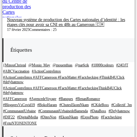
Nouveau système de production des Cartes nationales d’identité : les
étapes clés pour avoir sa CNI en 48h au Cameroun 🇨🇲
17 février 2025
Commentaires : 25
Étiquettes
{MinouChristal
@Moniq_May
@mouenthias
@nar6cik
#10000codeurs
#24OJT
#ABCVaccination
#ActionContreIntox
#ActionContreIntox #AFFCameroon #FactsMatter #Factchecking #ThinkB4UClick
#defyhatenow
#ActionContreIntox #AFFCameroon #FactsMatter #FactcheckingThinkB4UClick
#defyhatenow
#AFFCameroon
#AgencedeVoyage
#Banques
#BenanRomance
#BloggersVsCovid19
#BokoHaram
#ChutesEkomNkam
#CKileBoss
#Collectif_3m
#CommunautéUrbaine
#CommunautéUrbainedeBamenda
#DataBoss
#Defyhatenow
#DIF22
#DigitalMedia
#DitesNon
#EkomNkam
#ExpoPhoto
#Factchecking
#FritzNTONENTONE