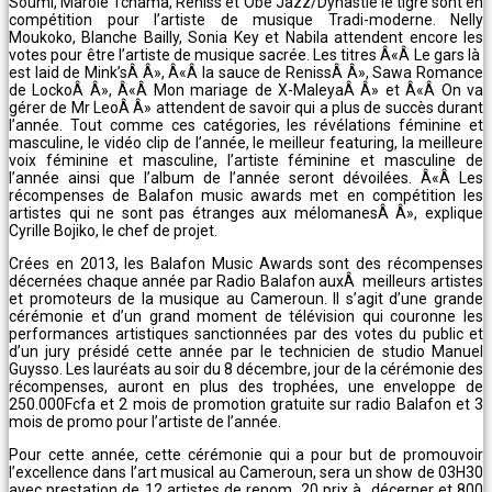
Soumi, Marole Tchama, Reniss et Obe Jazz/Dynastie le tigre sont en
compétition pour l’artiste de musique Tradi-moderne. Nelly
Moukoko, Blanche Bailly, Sonia Key et Nabila attendent encore les
votes pour être l’artiste de musique sacrée. Les titres Â«Â Le gars là
est laid de Mink’sÂ Â», Â«Â la sauce de RenissÂ Â», Sawa Romance
de LockoÂ Â», Â«Â Mon mariage de X-MaleyaÂ Â» et Â«Â On va
gérer de Mr LeoÂ Â» attendent de savoir qui a plus de succès durant
l’année. Tout comme ces catégories, les révélations féminine et
masculine, le vidéo clip de l’année, le meilleur featuring, la meilleure
voix féminine et masculine, l’artiste féminine et masculine de
l’année ainsi que l’album de l’année seront dévoilées. Â«Â Les
récompenses de Balafon music awards met en compétition les
artistes qui ne sont pas étranges aux mélomanesÂ Â», explique
Cyrille Bojiko, le chef de projet.
Crées en 2013, les Balafon Music Awards sont des récompenses
décernées chaque année par Radio Balafon auxÂ meilleurs artistes
et promoteurs de la musique au Cameroun. Il s’agit d’une grande
cérémonie et d’un grand moment de télévision qui couronne les
performances artistiques sanctionnées par des votes du public et
d’un jury présidé cette année par le technicien de studio Manuel
Guysso. Les lauréats au soir du 8 décembre, jour de la cérémonie des
récompenses, auront en plus des trophées, une enveloppe de
250.000Fcfa et 2 mois de promotion gratuite sur radio Balafon et 3
mois de promo pour l’artiste de l’année.
Pour cette année, cette cérémonie qui a pour but de promouvoir
l’excellence dans l’art musical au Cameroun, sera un show de 03H30
avec prestation de 12 artistes de renom, 20 prix à décerner et 800