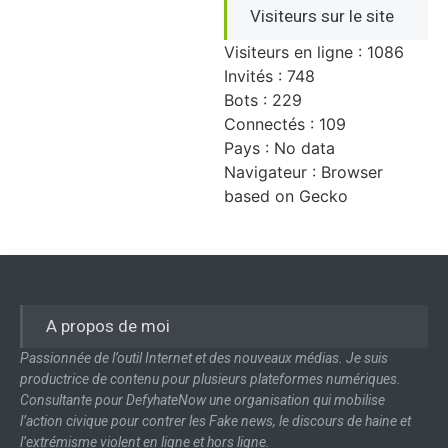
Visiteurs sur le site
Visiteurs en ligne : 1086
Invités : 748
Bots : 229
Connectés : 109
Pays : No data
Navigateur : Browser
based on Gecko
A propos de moi
Passionnée de l’outil Internet et des nouveaux médias. Je suis
productrice de contenu pour plusieurs plateformes numériques.
Consultante pour DefyhateNow une organisation qui mobilise
l’action civique pour contrer les Fake news, le discours de haine et
l’extrémisme violent en ligne et hors ligne.