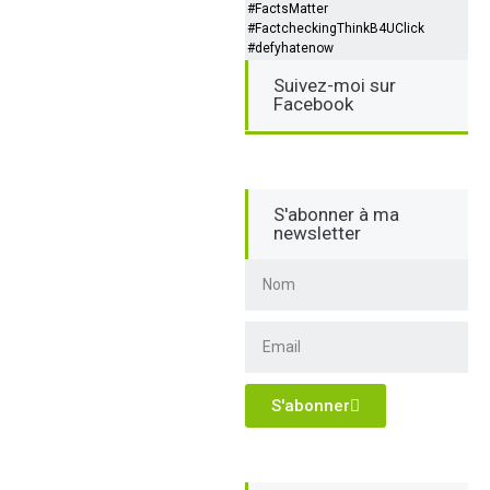
#FactsMatter
#FactcheckingThinkB4UClick
#defyhatenow
Suivez-moi sur
Facebook
S'abonner à ma
newsletter
S'abonner