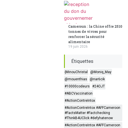
Cameroun : la Chine offre 2510
tonnes de vivres pour
renforcer la sécurité
alimentaire
19 juin 2026
Étiquettes
{MinouChristal
@Moniq_May
@mouenthias
@nar6cik
#10000codeurs
#24OJT
#ABCVaccination
#ActionContreIntox
#ActionContreIntox #AFFCameroon
#FactsMatter #Factchecking
#ThinkB4UClick #defyhatenow
#ActionContreIntox #AFFCameroon