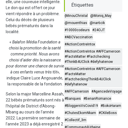
elle, une couveuse intelligente.
Étiquettes
Le don qui est offert ce jour
vient répondre à un problème.
{MinouChristal
@Moniq_May
Celui du décès de plusieurs
@mouenthias
@nar6cik
bébés prématurés dans la
#10000codeurs
#24OJT
localité.
#ABCVaccination
«
Balafon Média Foundation a
#ActionContreIntox
choisi la promotion de la santé
#ActionContreIntox #AFFCameroon
comme priorité. Nous avons
#FactsMatter #Factchecking
choisi d’aider dès la naissance
#ThinkB4UClick #defyhatenow
pour donner une chance de survie
#ActionContreIntox #AFFCameroon
à ces enfants venus très tôt»
,
#FactsMatter
indique Claire Luce Angouande,
#FactcheckingThinkB4UClick
la responsable de la fondation.
#defyhatenow
#AFFCameroon
#AgencedeVoyage
Selon la major Marcelline Assah,
#Banques
#BenanRomance
22 bébés prématurés sont nés à
l’hôpital de District d’Abong-
#BloggersVsCovid19
#BokoHaram
Mbang au cours de l’année
#ChutesEkomNkam
#CKileBoss
2022. La première semaine de
#Collectif_3m
l’année 2023 a déjà enregistré 2
#CommunautéUrbaine