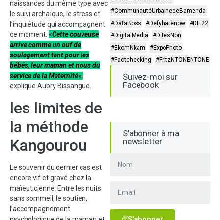
naissances du même type avec
#CommunautéUrbainedeBamenda
le suivi archaïque, le stress et
#DataBoss
#Defyhatenow
#DIF22
l’inquiétude qui accompagnent
ce moment.
«
Cette couveuse
#DigitalMedia
#DitesNon
arrive comme un ouf de
#EkomNkam
#ExpoPhoto
soulagement tant pour les
#Factchecking
#FritzNTONENTONE
bébés, leur maman et nous du
service de la Maternité
»,
Suivez-moi sur
Facebook
explique Aubry Bissangue.
les limites de
la méthode
S'abonner à ma
Kangourou
newsletter
Le souvenir du dernier cas est
encore vif et gravé chez la
maïeuticienne. Entre les nuits
sans sommeil, le soutien,
l’accompagnement
S'abonner
psychologique de la maman et