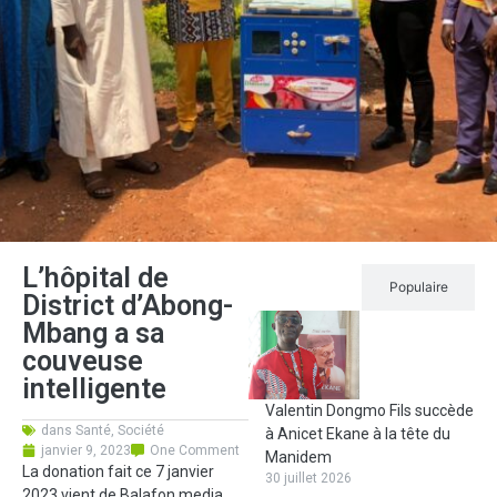
L’hôpital de
Récent
Populaire
District d’Abong-
Mbang a sa
couveuse
intelligente
Valentin Dongmo Fils succède
dans
Santé
,
Société
à Anicet Ekane à la tête du
janvier 9, 2023
One Comment
Manidem
La donation fait ce 7 janvier
30 juillet 2026
2023 vient de Balafon media