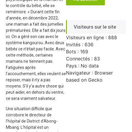
le contrôle du bébé, elle se
remémore. « Durant cette fin
d’année, en décembre 2022,
une maman a fait des jumelles
Visiteurs sur le site
prématurées. Elle a fait dix jours
ici. On a géré son cas avec le
Visiteurs en ligne : 888
système kangourou. Avec deux
Invités : 636
bébés ce n’était pas facile. Avec
Bots : 169
cette méthode, certaines
Connectés : 83
mamans ne tiennent pas.
Pays : No data
Fatiguées après
Navigateur : Browser
l’accouchement, elles veulent se
based on Gecko
reposer, mais il n’y a pas
moyens. S’il y’a autre chose qui
peut aider, en dehors du ventre,
ce sera vraiment salvateur.
Une situation difficile que
corrobore le directeur de
l’hôpital de District d’Abong-
Mbang. L’hôpital est un