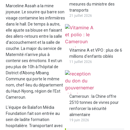
mesures du ministre des
Marceline Assah a la mine
transports
joyeuse. Le sourire qui barre son
21 juillet 2026
visage contamine les infirmières
dans le hall. De temps à autre,
elle ajuste sa blouse en faisant
des allers-retours entre la salle
d’accouchement et la salle de
couche. La major du service de
Vitamine A et VPO : plus de 6
Maternité n’arrive plus à
millions d'enfants ciblés
contenir ses émotions. Il est un
11 juillet 2026
peu plus de 10h à l’hôpital de
District d’Abong-Mbang.
Commune qui porte le même
nom, chef-lieu du département
du Haut-Nyong, région de l’Est
Cameroun : la Chine offre
Cameroun.
2510 tonnes de vivres pour
L’équipe de Balafon Média
renforcer la sécurité
Foundation fait son entrée au
alimentaire
sein de ladite formation
19 juin 2026
hospitalière. Transportant avec