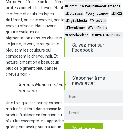
Mirao. En effet, selon le coiffeur
#CommunautéUrbainedeBamenda
professionnel, « le cheveu étant
le même et seuls les types
#DataBoss
#Defyhatenow
#DIF22
différant, on dit le cheveu, pas le
#DigitalMedia
#DitesNon
cheveu africain. Nous avons
#EkomNkam
#ExpoPhoto
quatre couleurs de
#Factchecking
#FritzNTONENTONE
pigmentation dans les cheveux.
Le jaune, le vert, le rouge et le
Suivez-moi sur
Facebook
bleu sont les couleurs qui
composent le cheveu noir. Et,
naturellement on a beaucoup
plus de pigment bleu dans le
cheveu noir. »
S'abonner à ma
newsletter
Dominic Mirao en pleine
formation
Une fois que ces principes sont
maitrisés, il faut donc choisir le
produit à utiliser en fonction du
résultat escompté. « L’approche
qu’on peut avoir pour traiter un
S'abonner