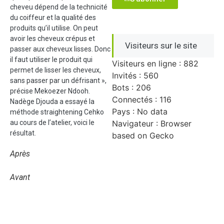
cheveu dépend de la technicité
du coiffeur et la qualité des
produits qu’il utilise. On peut
avoir les cheveux crépus et
Visiteurs sur le site
passer aux cheveux lisses. Donc
il faut utiliser le produit qui
Visiteurs en ligne : 882
permet de lisser les cheveux,
Invités : 560
sans passer par un défrisant »,
Bots : 206
précise Mekoezer Ndooh.
Connectés : 116
Nadège Djouda a essayé la
Pays : No data
méthode straightening Cehko
au cours de l’atelier, voici le
Navigateur : Browser
résultat.
based on Gecko
Après
Avant