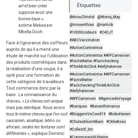
Étiquettes
art et bien créer
suppose avoir une
{MinouChristal
@Moniq_May
bonne base »
,
@mouenthias
@nar6cik
estime Mekoezer
Mbella Dooh.
#10000codeurs
#24OJT
#ABCVaccination
Face à l’ignorance des coiffeurs
#ActionContreIntox
auprès de qui il a mené une
étude de marché sur l’utilisation
#ActionContreIntox #AFFCameroon
#FactsMatter #Factchecking
des produits cosmétiques dans
#ThinkB4UClick #defyhatenow
la réalisation d’une coupe, il a
#ActionContreIntox #AFFCameroon
opté pour une formation de
#FactsMatter
cette catégorie de travailleurs.
#FactcheckingThinkB4UClick
Tout commence donc par la
#defyhatenow
base. La connaissance du
#AFFCameroon
#AgencedeVoyage
cheveu.
« Le cheveu est unique
#Banques
#BenanRomance
mais pas identique. Nous avons
tous le même cheveu que l’on soit
#BloggersVsCovid19
#BokoHaram
caucasien, asiatique, latino ou
#ChutesEkomNkam
#CKileBoss
africain, seules les textures sont
#Collectif_3m
différentes
», explique Dominic
#CommunautéUrbaine