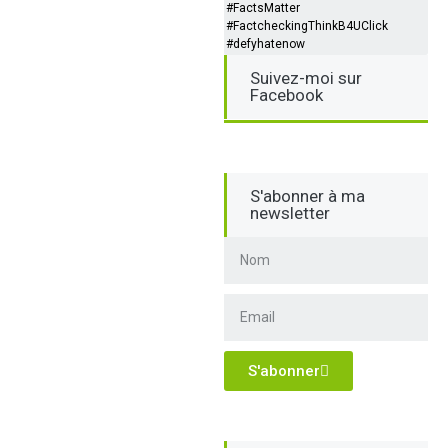
#FactsMatter
#FactcheckingThinkB4UClick
#defyhatenow
Suivez-moi sur
Facebook
S'abonner à ma
newsletter
S'abonner