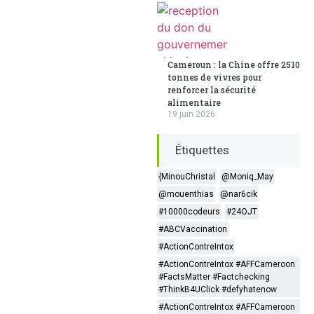
Cameroun : la Chine offre 2510
tonnes de vivres pour
renforcer la sécurité
alimentaire
19 juin 2026
Étiquettes
{MinouChristal
@Moniq_May
@mouenthias
@nar6cik
#10000codeurs
#24OJT
#ABCVaccination
#ActionContreIntox
#ActionContreIntox #AFFCameroon
#FactsMatter #Factchecking
#ThinkB4UClick #defyhatenow
#ActionContreIntox #AFFCameroon