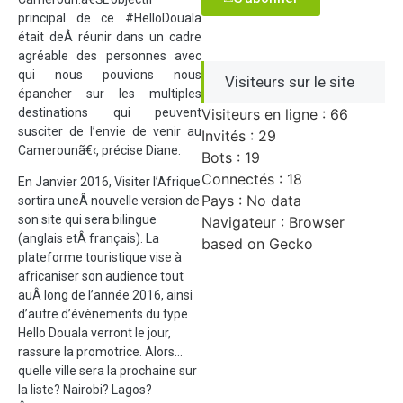
principal de ce #HelloDouala
était deÂ réunir dans un cadre
agréable des personnes avec
qui nous pouvions nous
Visiteurs sur le site
épancher sur les multiples
destinations qui peuvent
Visiteurs en ligne : 66
susciter de l’envie de venir au
Invités : 29
Camerounã€‹, précise Diane.
Bots : 19
Connectés : 18
En Janvier 2016, Visiter l’Afrique
Pays : No data
sortira uneÂ nouvelle version de
son site qui sera bilingue
Navigateur : Browser
(anglais etÂ français). La
based on Gecko
plateforme touristique vise à
africaniser son audience tout
auÂ long de l’année 2016, ainsi
d’autre d’évènements du type
Hello Douala verront le jour,
rassure la promotrice. Alors…
quelle ville sera la prochaine sur
la liste? Nairobi? Lagos?