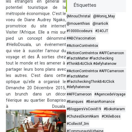
les étrangers en général le
Étiquettes
potentiel touristique de la
métropole économique. C’est le
{MinouChristal
@Moniq_May
voeu de Diane Audrey Ngako,
@mouenthias
@nar6cik
promotrice du site internet
#10000codeurs
#24OJT
Visiter l’Afrique. Elle a mis sur
pied un concept dénommé
#ABCVaccination
#HelloDouala, un événement
#ActionContreIntox
qui vise à susciter l’amour du
#ActionContreIntox #AFFCameroon
voyage et des Â sorties chez
#FactsMatter #Factchecking
tout le monde et les amener à
#ThinkB4UClick #defyhatenow
partager leurs bons plans avec
#ActionContreIntox #AFFCameroon
les autres. C’est dans cette
#FactsMatter
optique qu’elle a organisé le
#FactcheckingThinkB4UClick
#defyhatenow
Dimanche 20 Décembre 2015,
un brunch dans un décor
#AFFCameroon
#AgencedeVoyage
féerique au quartier Bonapriso
#Banques
#BenanRomance
à Douala.
#BloggersVsCovid19
#BokoHaram
#ChutesEkomNkam
#CKileBoss
#Collectif_3m
#CommunautéUrbaine