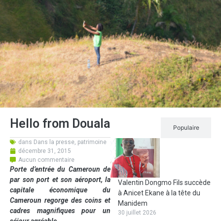
Hello from Douala
Récent
Populaire
dans
Dans la presse
,
patrimoine
décembre 31, 2015
Aucun commentaire
Porte d’entrée du Cameroun de
par son port et son aéroport, la
Valentin Dongmo Fils succède
capitale économique du
à Anicet Ekane à la tête du
Cameroun regorge des coins et
Manidem
cadres magnifiques pour un
30 juillet 2026