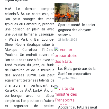
séjour agréable.
Â«Â Le dernier comptoir
colonialÂ Â» un cadre chic, où
l’on peut manger des mets
typiques du Cameroun, prendre
Sport et santé : le panier
une boisson en plein air avec
gagnant des « bayam-
une vue sur la mer à Essenguè.
sellam »
« Wa’Za Park », Bar Lounge-
28 juillet 2026
Show Room Boutique situé à
Makepe Carrefour Rhà´ne-
Poulenc. Un endroit ouvert où
l’on peut boire une bière avec en
fond musical du jazz, du funk,
Les États généraux de la
de l’afroPop et de la musique
Santé en préparation
des années 80/90. L’on peut
21 juillet 2026
également tester ses talents de
chanteurs en participant au
Kara-Ok. Le Â«Â LynkÂ Â», un
bar-lounge avec un décor
simple où l’on peut se rafraîchir
et organiser de petites
Accident au PAD, les neuf