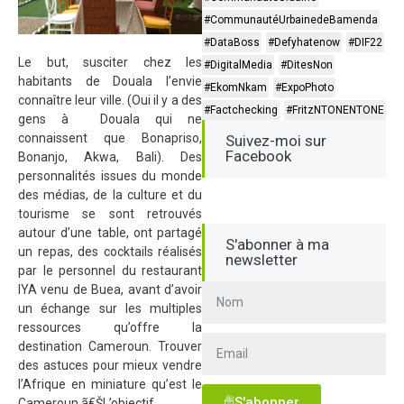
#CommunautéUrbainedeBamenda
#DataBoss
#Defyhatenow
#DIF22
Le but, susciter chez les
#DigitalMedia
#DitesNon
habitants de Douala l’envie
#EkomNkam
#ExpoPhoto
connaître leur ville. (Oui il y a des
#Factchecking
#FritzNTONENTONE
gens à Douala qui ne
connaissent que Bonapriso,
Suivez-moi sur
Facebook
Bonanjo, Akwa, Bali). Des
personnalités issues du monde
des médias, de la culture et du
tourisme se sont retrouvés
autour d’une table, ont partagé
S'abonner à ma
un repas, des cocktails réalisés
newsletter
par le personnel du restaurant
IYA venu de Buea, avant d’avoir
un échange sur les multiples
ressources qu’offre la
destination Cameroun. Trouver
des astuces pour mieux vendre
l’Afrique en miniature qu’est le
S'abonner
Cameroun.ã€ŠL’objectif