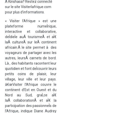
Â Kinshasa? Restez connecté
sur le site Visiterlafrique.com
pour plus d’informations.
« Visiter l’Afrique » est une
plateforme numeÌrique,
interactive et collaborative,
deÌdieÌe auÂ tourismeÂ et aÌ€
laÂ cultureÂ sur leÂ continent
africain.Â le site permet à des
voyageurs de partager avec les
autres, leursÂ carnets de bord.
Là , des habitants racontent leur
quotidien et font deÌcouvrir leurs
petits coins de plaisir, leur
village, leur ville et leur pays.
â€œVisiter l’Afrique couvre le
continent d’Est en Ouest et du
Nord au Sud, graÌ‚ce aÌ€
laÂ collaborationÂ et aÌ€ la
participation des passionneÌs de
l’Afrique, indique Diane Audrey