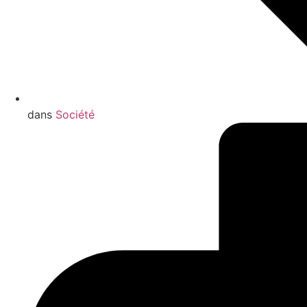
dans
Société