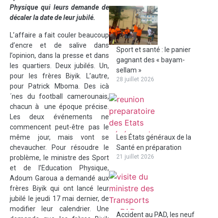
Physique qui leurs demande de
décaler la date de leur jubilé.
L’affaire a fait couler beaucoup
d’encre et de salive dans
Sport et santé : le panier
l’opinion, dans la presse et dans
gagnant des « bayam-
les quartiers.
Deux jubilés. Un,
sellam »
pour les frères Biyik. L’autre,
28 juillet 2026
pour Patrick Mboma. Des icà
´nes du football camerounais,
chacun à une époque précise.
Les deux événements ne
commencent peut-être pas le
même jour, mais vont se
Les États généraux de la
chevaucher. Pour résoudre le
Santé en préparation
21 juillet 2026
problème, le ministre des Sport
et de l’Education Physique,
Adoum Garoua a demandé aux
frères Biyik qui ont lancé leur
jubilé le jeudi 17 mai dernier, de
modifier leur calendrier. Une
Accident au PAD, les neuf