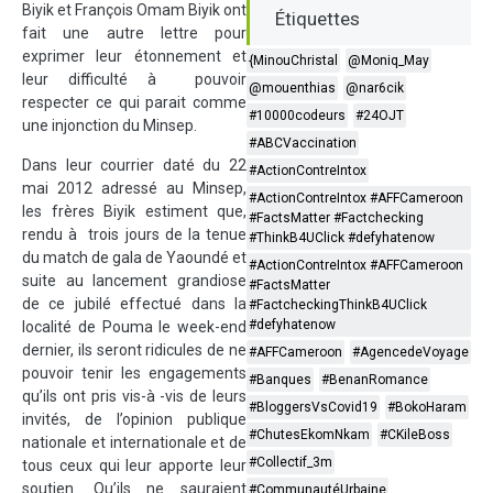
Biyik et François Omam Biyik ont
Étiquettes
fait une autre lettre pour
exprimer leur étonnement et
{MinouChristal
@Moniq_May
leur difficulté à pouvoir
@mouenthias
@nar6cik
respecter ce qui parait comme
#10000codeurs
#24OJT
une injonction du Minsep.
#ABCVaccination
Dans leur courrier daté du 22
#ActionContreIntox
mai 2012 adressé au Minsep,
#ActionContreIntox #AFFCameroon
les frères Biyik estiment que,
#FactsMatter #Factchecking
rendu à trois jours de la tenue
#ThinkB4UClick #defyhatenow
du match de gala de Yaoundé et
#ActionContreIntox #AFFCameroon
suite au lancement grandiose
#FactsMatter
de ce jubilé effectué dans la
#FactcheckingThinkB4UClick
#defyhatenow
localité de Pouma le week-end
dernier, ils seront ridicules de ne
#AFFCameroon
#AgencedeVoyage
pouvoir tenir les engagements
#Banques
#BenanRomance
qu’ils ont pris vis-à -vis de leurs
#BloggersVsCovid19
#BokoHaram
invités, de l’opinion publique
#ChutesEkomNkam
#CKileBoss
nationale et internationale et de
#Collectif_3m
tous ceux qui leur apporte leur
soutien. Qu’ils ne sauraient
#CommunautéUrbaine