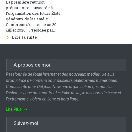
La première réunion
préparatoire consacrée à
l’organisation des futurs États
généraux de la Santé au
Cameroun s’est tenue ce 20
juillet 2026. Présidée par...
Lire la suite
A propos de moi
Passionnée de l’outil Internet et des nouveaux médias. Je suis
productrice de contenu pour plusieurs plateformes numériques.
Consultante pour DefyhateNow une organisation qui mobilise
l’action civique pour contrer les Fake news, le discours de haine et
l’extrémisme violent en ligne et hors ligne.
Lire Plus >>
Suivez-moi