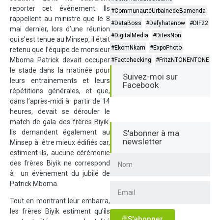
reporter cet évènement. Ils
#CommunautéUrbainedeBamenda
rappellent au ministre que le 8
#DataBoss
#Defyhatenow
#DIF22
mai dernier, lors d’une réunion
#DigitalMedia
#DitesNon
qui s’est tenue au Minsep, il était
#EkomNkam
#ExpoPhoto
retenu que l’équipe de monsieur
Mboma Patrick devait occuper
#Factchecking
#FritzNTONENTONE
le stade dans la matinée pour
Suivez-moi sur
leurs entrainements et leurs
Facebook
répétitions générales, et que,
dans l’après-midi à partir de 14
heures, devait se dérouler le
match de gala des frères Biyik.
Ils demandent également au
S'abonner à ma
newsletter
Minsep à être mieux édifiés car,
estiment-ils, aucune cérémonie
des frères Biyik ne correspond
à un évènement du jubilé de
Patrick Mboma.
Tout en montrant leur embarra,
les frères Biyik estiment qu’ils
S'abonner