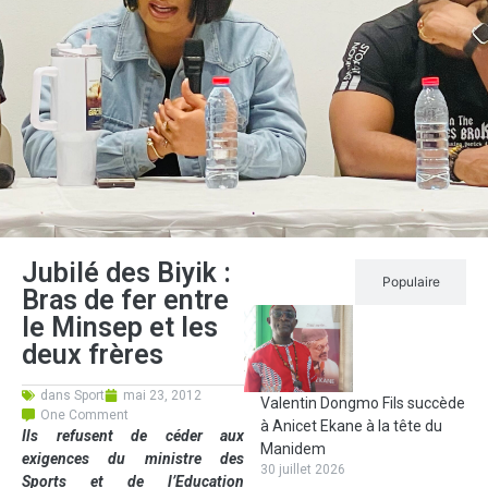
Jubilé des Biyik :
Récent
Populaire
Bras de fer entre
le Minsep et les
deux frères
dans
Sport
mai 23, 2012
Valentin Dongmo Fils succède
One Comment
à Anicet Ekane à la tête du
Ils refusent de céder aux
Manidem
exigences du ministre des
30 juillet 2026
Sports et de l’Education