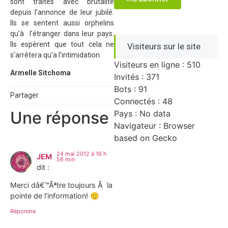
sont traités avec brutalité
depuis l’annonce de leur jubilé.
Ils se sentent aussi orphelins
qu’à l’étranger dans leur pays.
Ils espèrent que tout cela ne
Visiteurs sur le site
s’arrêtera qu’a l’intimidation.
Visiteurs en ligne : 510
Armelle Sitchoma
Invités : 371
Bots : 91
Partager
Connectés : 48
Une réponse
Pays : No data
Navigateur : Browser
based on Gecko
24 mai 2012 à 16 h
JEM
56 min
dit :
Merci dâ€™Ãªtre toujours Ã la
pointe de l’information! 🙂
Répondre