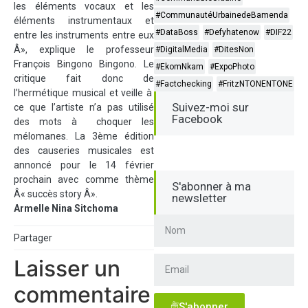
les éléments vocaux et les
#CommunautéUrbainedeBamenda
éléments instrumentaux et
#DataBoss
#Defyhatenow
#DIF22
entre les instruments entre eux
Â», explique le professeur
#DigitalMedia
#DitesNon
François Bingono Bingono. Le
#EkomNkam
#ExpoPhoto
critique fait donc de
#Factchecking
#FritzNTONENTONE
l’hermétique musical et veille à
Suivez-moi sur
ce que l’artiste n’a pas utilisé
Facebook
des mots à choquer les
mélomanes. La 3ème édition
des causeries musicales est
annoncé pour le 14 février
prochain avec comme thème
S'abonner à ma
Â« succès story Â».
newsletter
Armelle Nina Sitchoma
Partager
Laisser un
commentaire
S'abonner