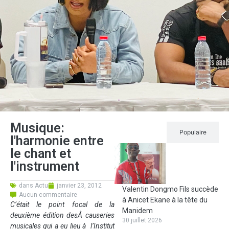
Musique:
Récent
Populaire
l'harmonie entre
le chant et
l'instrument
dans
Actu
janvier 23, 2012
Valentin Dongmo Fils succède
Aucun commentaire
à Anicet Ekane à la tête du
C’était le point focal de la
Manidem
deuxième édition desÂ
causeries
30 juillet 2026
musicales
qui a eu lieu à l’Institut