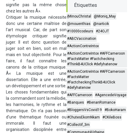
Étiquettes
signifie pas la même chose
chez les autres Â».
{MinouChristal
@Moniq_May
Critiquer la musique nécessite
donc une certaine maîtrise de
@mouenthias
@nar6cik
l’art musical. Car, de part son
#10000codeurs
#24OJT
étymologie critiquer signifie
#ABCVaccination
juger. Il est donc question de
#ActionContreIntox
juger soit en bien, soit en mal
#ActionContreIntox #AFFCameroon
mais en tout objectivité. Pour le
#FactsMatter #Factchecking
faire, il faut connaître les
#ThinkB4UClick #defyhatenow
canons de la critique musique.
#ActionContreIntox #AFFCameroon
Â« La musique est une
#FactsMatter
dissertation. Elle a une entrée,
#FactcheckingThinkB4UClick
un développement et une sortie.
#defyhatenow
Les choses fondamentales qui
#AFFCameroon
#AgencedeVoyage
la commandent sont la mélodie,
#Banques
#BenanRomance
les harmonies, le rythme et la
#BloggersVsCovid19
#BokoHaram
thématique. On n’a pas besoin
d’une thématique fouinée ou
#ChutesEkomNkam
#CKileBoss
immorale. Il faut une
#Collectif_3m
organisation disciplinée entre
#CommunautéUrbaine