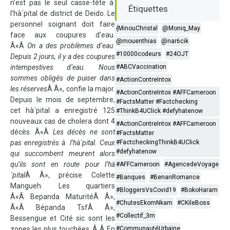
n’est pas le seul casse-tête à
Étiquettes
l’hà´pital de district de Deido. Le
personnel soignant doit faire
{MinouChristal
@Moniq_May
face aux coupures d’eau.
@mouenthias
@nar6cik
Â«Â
On a des problèmes d’eau.
#10000codeurs
#24OJT
Depuis 2 jours, il y a des coupures
intempestives d’eau. Nous
#ABCVaccination
sommes obligés de puiser dans
#ActionContreIntox
les réserves
Â Â», confie la major.
#ActionContreIntox #AFFCameroon
Depuis le mois de septembre,
#FactsMatter #Factchecking
cet hà´pital a enregistré 125
#ThinkB4UClick #defyhatenow
nouveaux cas de cholera dont 4
#ActionContreIntox #AFFCameroon
décès. Â«Â
Les décès ne sont
#FactsMatter
pas enregistrés à l’hà´pital. Ceux
#FactcheckingThinkB4UClick
#defyhatenow
qui succombent meurent alors
qu’ils sont en route pour l’hà
#AFFCameroon
#AgencedeVoyage
´pital
Â Â», précise Colette
#Banques
#BenanRomance
Mangueh. Les quartiers
#BloggersVsCovid19
#BokoHaram
Â«Â Bepanda MaturitéÂ Â»,
#ChutesEkomNkam
#CKileBoss
Â«Â Bépanda TsfÂ Â»,
#Collectif_3m
Bessengue et Cité sic sont les
zones les plus touchées. Â Â En
#CommunautéUrbaine