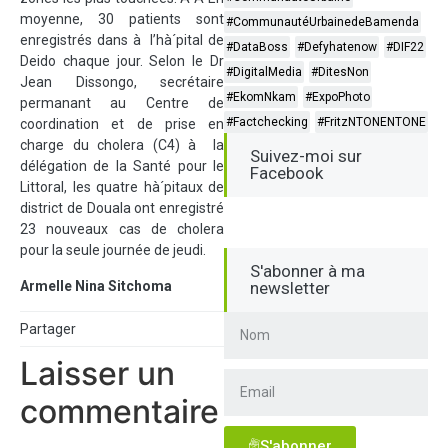
moyenne, 30 patients sont
#CommunautéUrbainedeBamenda
enregistrés dans à l’hà´pital de
#DataBoss
#Defyhatenow
#DIF22
Deido chaque jour. Selon le Dr
#DigitalMedia
#DitesNon
Jean Dissongo, secrétaire
#EkomNkam
#ExpoPhoto
permanant au Centre de
#Factchecking
#FritzNTONENTONE
coordination et de prise en
charge du cholera (C4) à la
Suivez-moi sur
délégation de la Santé pour le
Facebook
Littoral, les quatre hà´pitaux de
district de Douala ont enregistré
23 nouveaux cas de cholera
pour la seule journée de jeudi.
S'abonner à ma
Armelle Nina Sitchoma
newsletter
Partager
Laisser un
commentaire
S'abonner