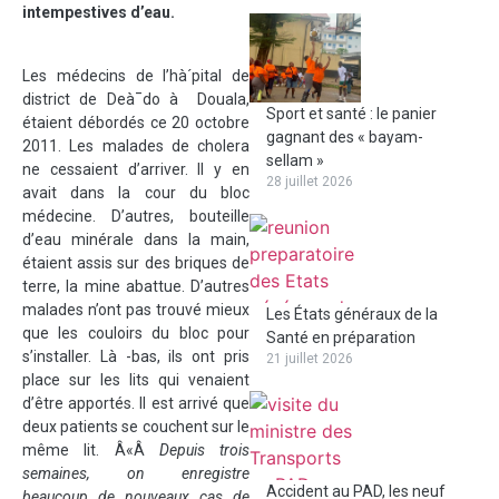
intempestives d’eau.
Les médecins de l’hà´pital de
district de Deà¯do à Douala,
Sport et santé : le panier
étaient débordés ce 20 octobre
gagnant des « bayam-
2011. Les malades de cholera
sellam »
ne cessaient d’arriver. Il y en
28 juillet 2026
avait dans la cour du bloc
médecine. D’autres, bouteille
d’eau minérale dans la main,
étaient assis sur des briques de
terre, la mine abattue. D’autres
malades n’ont pas trouvé mieux
Les États généraux de la
que les couloirs du bloc pour
Santé en préparation
s’installer. Là -bas, ils ont pris
21 juillet 2026
place sur les lits qui venaient
d’être apportés. Il est arrivé que
deux patients se couchent sur le
même lit. Â«Â
Depuis trois
semaines, on enregistre
Accident au PAD, les neuf
beaucoup de nouveaux cas de