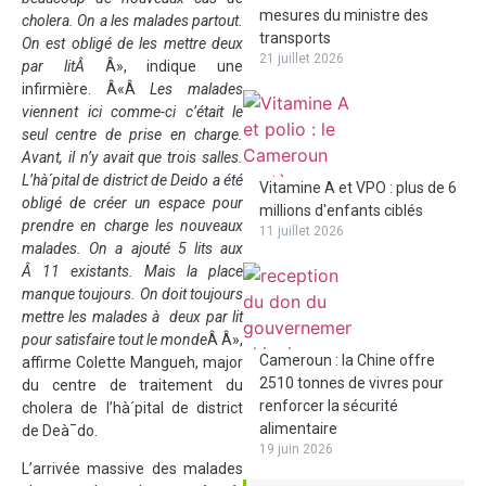
mesures du ministre des
cholera. On a les malades partout.
transports
On est obligé de les mettre deux
21 juillet 2026
par litÂ
Â», indique une
infirmière. Â«Â
Les malades
viennent ici comme-ci c’était le
seul centre de prise en charge.
Avant, il n’y avait que trois salles.
L’hà´pital de district de Deido a été
Vitamine A et VPO : plus de 6
obligé de créer un espace pour
millions d'enfants ciblés
prendre en charge les nouveaux
11 juillet 2026
malades. On a ajouté 5 lits aux
Â 11 existants. Mais la place
manque toujours. On doit toujours
mettre les malades à deux par lit
pour satisfaire tout le monde
Â Â»,
Cameroun : la Chine offre
affirme Colette Mangueh, major
2510 tonnes de vivres pour
du centre de traitement du
renforcer la sécurité
cholera de l’hà´pital de district
alimentaire
de Deà¯do.
19 juin 2026
L’arrivée massive des malades