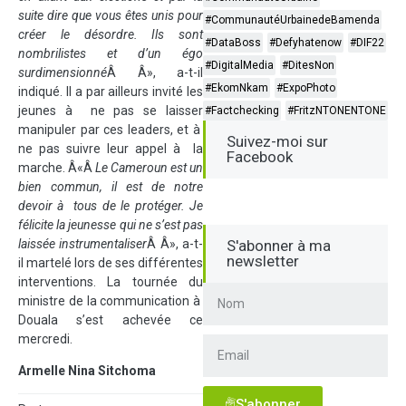
suite dire que vous êtes unis pour
#CommunautéUrbainedeBamenda
créer le désordre. Ils sont
#DataBoss
#Defyhatenow
#DIF22
nombrilistes et d’un égo
#DigitalMedia
#DitesNon
surdimensionné
Â Â», a-t-il
#EkomNkam
#ExpoPhoto
indiqué. Il a par ailleurs invité les
jeunes à ne pas se laisser
#Factchecking
#FritzNTONENTONE
manipuler par ces leaders, et à
Suivez-moi sur
ne pas suivre leur appel à la
Facebook
marche. Â«Â
Le Cameroun est un
bien commun, il est de notre
devoir à tous de le protéger. Je
félicite la jeunesse qui ne s’est pas
laissée instrumentaliser
Â Â», a-t-
S'abonner à ma
newsletter
il martelé lors de ses différentes
interventions. La tournée du
ministre de la communication à
Douala s’est achevée ce
mercredi.
Armelle Nina Sitchoma
S'abonner