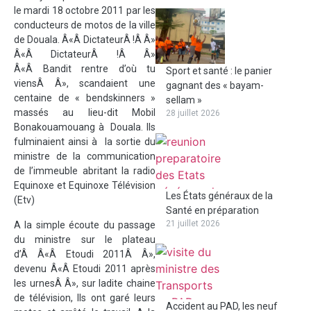
le mardi 18 octobre 2011 par les
conducteurs de motos de la ville
de Douala. Â«Â DictateurÂ !Â Â»
Â«Â DictateurÂ !Â Â»
Â«Â Bandit rentre d’où tu
Sport et santé : le panier
viensÂ Â», scandaient une
gagnant des « bayam-
centaine de « bendskinners »
sellam »
massés au lieu-dit Mobil
28 juillet 2026
Bonakouamouang à Douala. Ils
fulminaient ainsi à la sortie du
ministre de la communication
de l’immeuble abritant la radio
Equinoxe et Equinoxe Télévision
Les États généraux de la
(Etv)
Santé en préparation
21 juillet 2026
A la simple écoute du passage
du ministre sur le plateau
d’Â Â«Â Etoudi 2011Â Â»,
devenu Â«Â Etoudi 2011 après
les urnesÂ Â», sur ladite chaine
de télévision, Ils ont garé leurs
Accident au PAD, les neuf