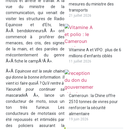
motos et arrêté le travail. A la
mesures du ministre des
vue du ministre de la
transports
communication, qui venait de
21 juillet 2026
visiter les structures de Radio
Equinoxe et d’Etv, les
Â«Â bendskinneursÂ Â» ont
commencé à proférer des
menaces, des cris, des signes
de la main, et des paroles de
Vitamine A et VPO : plus de 6
mécontentement du genre
millions d'enfants ciblés
Â«Â fiche le campÂ !Â Â».
11 juillet 2026
Â«Â
Equinoxe est la seule chaine
qui donne la bonne information. Il
vient ici faire quoiÂ ? Qu’il rentre à
Yaoundé pour continuer sa
mascarade
Â Â», lance un
Cameroun : la Chine offre
conducteur de moto, sous un
2510 tonnes de vivres pour
ton très furieux. Les
renforcer la sécurité
conducteurs de mototaxis ont
alimentaire
été repoussés et intimidés par
19 juin 2026
des policiers assurant la