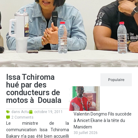
Issa Tchiroma
Récent
Populaire
hué par des
conducteurs de
motos à Douala
dans
Actu
octobre 19, 2011
Valentin Dongmo Fils succède
2 Comments
à Anicet Ekane à la tête du
Le ministre de la
Manidem
communication Issa Tchiroma
30 juillet 2026
Bakary n’a pas été bien accueilli