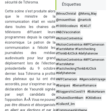
sécurité de Tchiroma.
Étiquettes
Cette scène s’est produite alors
{MinouChristal
@Moniq_May
que le ministre de la
@mouenthias
@nar6cik
communication était en visité
#10000codeurs
#24OJT
dans toutes les chaines de
télévisons diffusant leurs
#ABCVaccination
programmes depuis la capitale
#ActionContreIntox
économique. Le patron de la
#ActionContreIntox #AFFCameroon
communication a félicité les
#FactsMatter #Factchecking
journalistes des médias
#ThinkB4UClick #defyhatenow
audiovisuels pour leur grand
#ActionContreIntox #AFFCameroon
déploiement lors de l’élection
#FactsMatter
présidentielle du 9 octobre
#FactcheckingThinkB4UClick
#defyhatenow
dernier. Issa Tchiroma a profité
des plateaux qui lui ont été
#AFFCameroon
#AgencedeVoyage
accordés, pour s’exprimer sur la
#Banques
#BenanRomance
déclaration de Yaoundé signée
#BloggersVsCovid19
#BokoHaram
par sept candidats de
#ChutesEkomNkam
#CKileBoss
l’opposition. Â«Â
Vous ne pouvez
#Collectif_3m
pas être désunis et désorganisés
en allant aux élections et par la
#CommunautéUrbaine