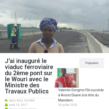
J’ai inauguré le
Récent
Populaire
viaduc ferroviaire
du 2ème pont sur
le Wouri avec le
Ministre des
Travaux Publics
Valentin Dongmo Fils succède
à Anicet Ekane à la tête du
Manidem
dans
Actu
,
Société
août 15, 2017
30 juillet 2026