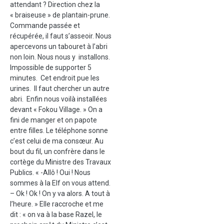
attendant ? Direction chez la
« braiseuse » de plantain-prune.
Commande passée et
récupérée, il faut s’asseoir. Nous
apercevons un tabouret à l’abri
non loin. Nous nous y installons.
Impossible de supporter 5
minutes. Cet endroit pue les
urines. Il faut chercher un autre
abri. Enfin nous voilà installées
devant « Fokou Village. » On a
fini de manger et on papote
entre filles. Le téléphone sonne
c’est celui de ma consœur. Au
bout du fil, un confrère dans le
cortège du Ministre des Travaux
Publics. « -Allô ! Oui ! Nous
sommes à la Elf on vous attend.
– Ok ! Ok ! On y va alors. A tout à
l’heure. » Elle raccroche et me
dit : « on va à la base Razel, le