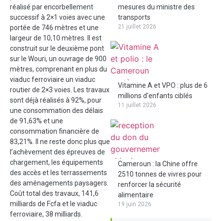
réalisé par encorbellement
mesures du ministre des
successif à 2×1 voies avec une
transports
21 juillet 2026
portée de 746 mètres et une
largeur de 10,10 mètres. Il est
construit sur le deuxième pont
sur le Wouri, un ouvrage de 900
mètres, comprenant en plus du
viaduc ferroviaire un viaduc
Vitamine A et VPO : plus de 6
routier de 2×3 voies. Les travaux
millions d'enfants ciblés
sont déjà réalisés à 92%, pour
11 juillet 2026
une consommation des délais
de 91,63% et une
consommation financière de
83,21%. Il ne reste donc plus que
l’achèvement des épreuves de
chargement, les équipements
Cameroun : la Chine offre
des accès et les terrassements
2510 tonnes de vivres pour
des aménagements paysagers.
renforcer la sécurité
Coût total des travaux, 141,6
alimentaire
milliards de Fcfa et le viaduc
19 juin 2026
ferroviaire, 38 milliards.