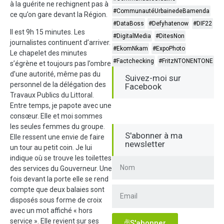
à la guérite ne rechignent pas à
#CommunautéUrbainedeBamenda
ce qu’on gare devant la Région.
#DataBoss
#Defyhatenow
#DIF22
Il est 9h 15 minutes. Les
#DigitalMedia
#DitesNon
journalistes continuent d’arriver.
#EkomNkam
#ExpoPhoto
Le chapelet des minutes
#Factchecking
#FritzNTONENTONE
s’égrène et toujours pas l’ombre
d’une autorité, même pas du
Suivez-moi sur
personnel de la délégation des
Facebook
Travaux Publics du Littoral.
Entre temps, je papote avec une
consœur. Elle et moi sommes
les seules femmes du groupe.
S'abonner à ma
Elle ressent une envie de faire
newsletter
un tour au petit coin. Je lui
indique où se trouve les toilettes
des services du Gouverneur. Une
fois devant la porte elle se rend
compte que deux balaies sont
disposés sous forme de croix
avec un mot affiché « hors
service ». Elle revient sur ses
S'abonner