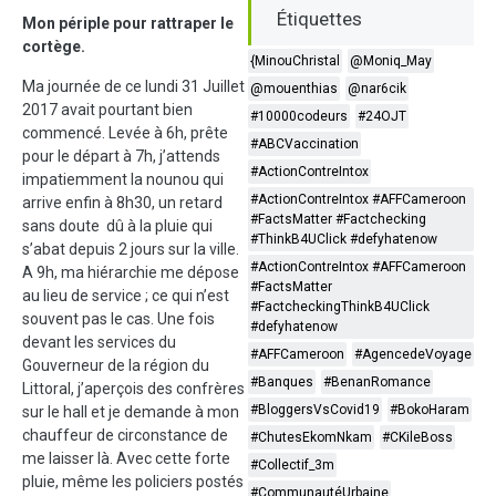
Étiquettes
Mon périple pour rattraper le
cortège.
{MinouChristal
@Moniq_May
Ma journée de ce lundi 31 Juillet
@mouenthias
@nar6cik
2017 avait pourtant bien
#10000codeurs
#24OJT
commencé. Levée à 6h, prête
#ABCVaccination
pour le départ à 7h, j’attends
#ActionContreIntox
impatiemment la nounou qui
#ActionContreIntox #AFFCameroon
arrive enfin à 8h30, un retard
#FactsMatter #Factchecking
sans doute dû à la pluie qui
#ThinkB4UClick #defyhatenow
s’abat depuis 2 jours sur la ville.
#ActionContreIntox #AFFCameroon
A 9h, ma hiérarchie me dépose
#FactsMatter
au lieu de service ; ce qui n’est
#FactcheckingThinkB4UClick
souvent pas le cas. Une fois
#defyhatenow
devant les services du
#AFFCameroon
#AgencedeVoyage
Gouverneur de la région du
#Banques
#BenanRomance
Littoral, j’aperçois des confrères
#BloggersVsCovid19
#BokoHaram
sur le hall et je demande à mon
chauffeur de circonstance de
#ChutesEkomNkam
#CKileBoss
me laisser là. Avec cette forte
#Collectif_3m
pluie, même les policiers postés
#CommunautéUrbaine