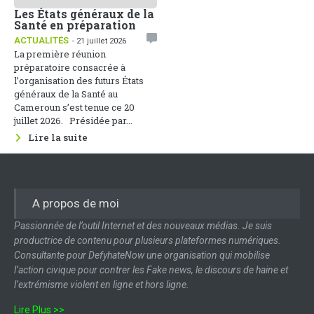
Les États généraux de la
Santé en préparation
ACTUALITÉS
- 21 juillet 2026
La première réunion
préparatoire consacrée à
l’organisation des futurs États
généraux de la Santé au
Cameroun s’est tenue ce 20
juillet 2026. Présidée par...
Lire la suite
A propos de moi
Passionnée de l’outil Internet et des nouveaux médias. Je suis
productrice de contenu pour plusieurs plateformes numériques.
Consultante pour DefyhateNow une organisation qui mobilise
l’action civique pour contrer les Fake news, le discours de haine et
l’extrémisme violent en ligne et hors ligne.
Lire Plus >>