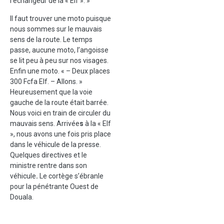
l’échangeur de la « Elf ». »
Il faut trouver une moto puisque
nous sommes sur le mauvais
sens de la route. Le temps
passe, aucune moto, l’angoisse
se lit peu à peu sur nos visages.
Enfin une moto. « – Deux places
300 Fcfa Elf. – Allons. »
Heureusement que la voie
gauche de la route était barrée.
Nous voici en train de circuler du
mauvais sens. Arrivée
s
à la « Elf
», nous avons une fois pris place
dans le véhicule de la presse.
Quelques directives et le
ministre rentre dans son
véhicule
.
Le cortège s’ébranle
pour la pénétrante Ouest de
Douala.