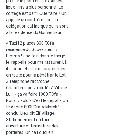
presse le pas. Une fois sur les
lieux, il n’y a plus personne. Le
cortège est parti. Que faire ? On
appelle un confrère dans la
délégation qui indique qu’ils sont
à la résidence du Gouverneur.
« Taxi ! 2 places 300 F.Cfa
résidence du Gouverneur. »
Pimmp ! Une fois dans le taxi je
le rappelle pour me rassurer. Là,
il répond et dit: « nous sommes
en route pour la pénétrante Est.
» Téléphone raccroché.
Chauffeur, on va plutôt à Village.
Lui : « ça va faire 1000 F.Cfa ».
Nous: « kolo ? C’est le dépôt ? On
te donne 800FCfa. » Marché
conclu. Lieu-dit Elf Village.
Stationnement du taxi,
ouverture et fermeture des
portières. On fait quoi en