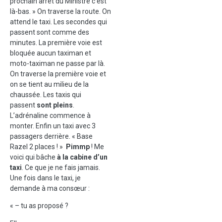
prochain arrêt du Ministre c’est
là-bas. » On traverse la route. On
attend le taxi. Les secondes qui
passent sont comme des
minutes. La première voie est
bloquée aucun taximan et
moto-taximan ne passe par là.
On traverse la première voie et
on se tient au milieu de la
chaussée. Les taxis qui
passent
sont pleins
.
L’adrénaline commence à
monter. Enfin un taxi avec 3
passagers derrière. « Base
Razel 2 places ! »
Pimmp
! Me
voici qui bâche
à la cabine d’un
taxi
. Ce que je ne fais jamais.
Une fois dans le taxi, je
demande à ma consœur :
« – tu as proposé ?