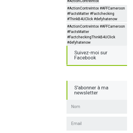
#ActionContreIntox
#ActionContreIntox #AFFCameroon
#FactsMatter #Factchecking
#ThinkB4UClick #defyhatenow
#ActionContreIntox #AFFCameroon
#FactsMatter
#FactcheckingThinkB4UClick
#defyhatenow
Suivez-moi sur
Facebook
S'abonner à ma
newsletter