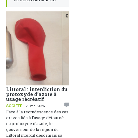
Littoral : interdiction du
Face aux dérives
protoxyde d’azote à
sociales, la
usage récréatif
Communication Non
Violente comme arme de
SOCIÉTÉ
- 26 mai 2026
paix
Face à la recrudescence des cas
1
ACTUALITÉS
- 25 mai 2026
graves liés à l’usage détourné
Une soirée de réflexion sur
du protoxyde d’azote, le
cette thématique s’est tenue le
gouverneur de la région du
22 mai 2026 au Groupement des
Littoral interdit désormais sa