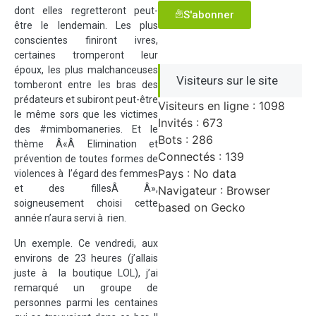
dont elles regretteront peut-
S'abonner
être le lendemain. Les plus
conscientes finiront ivres,
certaines tromperont leur
époux, les plus malchanceuses
Visiteurs sur le site
tomberont entre les bras des
prédateurs et subiront peut-être
Visiteurs en ligne : 1098
le même sors que les victimes
Invités : 673
des #mimbomaneries. Et le
Bots : 286
thème Â«Â Elimination et
Connectés : 139
prévention de toutes formes de
Pays : No data
violences à l’égard des femmes
et des fillesÂ Â»,
Navigateur : Browser
soigneusement choisi cette
based on Gecko
année n’aura servi à rien.
Un exemple. Ce vendredi, aux
environs de 23 heures (j’allais
juste à la boutique LOL), j’ai
remarqué un groupe de
personnes parmi les centaines