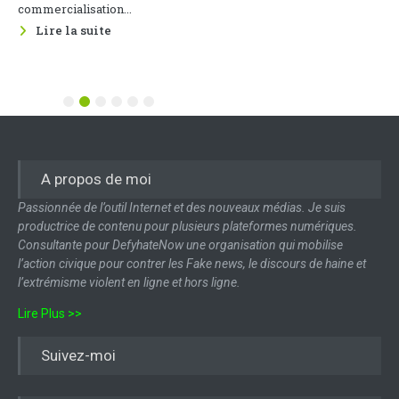
Entreprises du Cameroun, sous
commercialisation...
le parrainage du Ministère des...
Lire la suite
Lire la suite
1
2
3
4
5
6
A propos de moi
Passionnée de l’outil Internet et des nouveaux médias. Je suis
productrice de contenu pour plusieurs plateformes numériques.
Consultante pour DefyhateNow une organisation qui mobilise
l’action civique pour contrer les Fake news, le discours de haine et
l’extrémisme violent en ligne et hors ligne.
Lire Plus >>
Suivez-moi