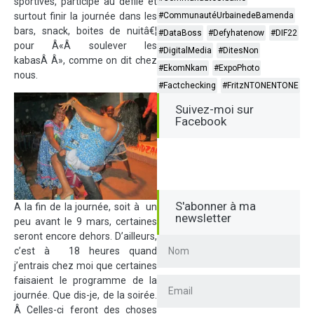
sportives, participé au défilé et
surtout finir la journée dans les
#CommunautéUrbainedeBamenda
bars, snack, boites de nuitâ€¦
#DataBoss
#Defyhatenow
#DIF22
pour Â«Â soulever les
#DigitalMedia
#DitesNon
kabasÂ Â», comme on dit chez
#EkomNkam
#ExpoPhoto
nous.
#Factchecking
#FritzNTONENTONE
Suivez-moi sur
Facebook
S'abonner à ma
A la fin de la journée, soit à un
newsletter
peu avant le 9 mars, certaines
seront encore dehors. D’ailleurs,
c’est à 18 heures quand
j’entrais chez moi que certaines
faisaient le programme de la
journée. Que dis-je, de la soirée.
Â Celles-ci feront des choses