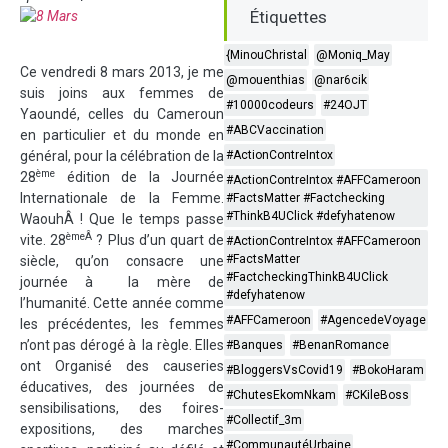
Étiquettes
{MinouChristal
@Moniq_May
Ce vendredi 8 mars 2013, je me
@mouenthias
@nar6cik
suis joins aux femmes de
#10000codeurs
#24OJT
Yaoundé, celles du Cameroun
#ABCVaccination
en particulier et du monde en
général, pour la célébration de la
#ActionContreIntox
ème
28
édition de la Journée
#ActionContreIntox #AFFCameroon
Internationale de la Femme.
#FactsMatter #Factchecking
#ThinkB4UClick #defyhatenow
WaouhÂ ! Que le temps passe
èmeÂ
vite. 28
? Plus d’un quart de
#ActionContreIntox #AFFCameroon
#FactsMatter
siècle, qu’on consacre une
#FactcheckingThinkB4UClick
journée à la mère de
#defyhatenow
l’humanité. Cette année comme
#AFFCameroon
#AgencedeVoyage
les précédentes, les femmes
n’ont pas dérogé à la règle. Elles
#Banques
#BenanRomance
ont Organisé des causeries
#BloggersVsCovid19
#BokoHaram
éducatives, des journées de
#ChutesEkomNkam
#CKileBoss
sensibilisations, des foires-
#Collectif_3m
expositions, des marches
#CommunautéUrbaine