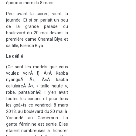
époux au nom du 8 mars.
Peu avant la soirée, vient la
journée. Et si on parlait un peu
de la grande parade du
boulevard du 20 mai devant la
première dame Chantal Biya et
sa fille, Brenda Biya.
Le défilé
(Ce sont les models que vous
voulez voirÂ !) Â«Â Kabba
nyangoÂ Â», Â«Â kabba
cellulaireÂ Â», « taille haute »,
robe, pantalonâ€¦ il y’en avait
toutes les coupes et pour tous
les goà»ts ce vendredi 8 mars
2013, au boulevard du 20 mai à
Yaoundé au Cameroun. La
gente féminine est sortie. Elles
étaient nombreuses à honorer