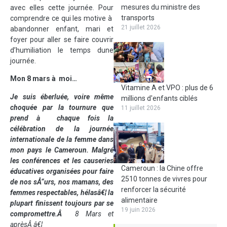
mesures du ministre des
avec elles cette journée. Pour
transports
comprendre ce qui les motive à
21 juillet 2026
abandonner enfant, mari et
foyer pour aller se faire couvrir
d’humiliation le temps dune
journée.
Mon 8 mars à moi…
Vitamine A et VPO : plus de 6
Je suis éberluée, voire même
millions d'enfants ciblés
choquée par la tournure que
11 juillet 2026
prend à chaque fois la
célébration de la journée
internationale de la femme dans
mon pays le Cameroun. Malgré
les conférences et les causeries
Cameroun : la Chine offre
éducatives organisées pour faire
2510 tonnes de vivres pour
de nos sÅ“urs, nos mamans, des
renforcer la sécurité
femmes respectables, hélasâ€¦ la
alimentaire
plupart finissent toujours par se
19 juin 2026
compromettre.Â
8 Mars et
aprèsÂ â€¦