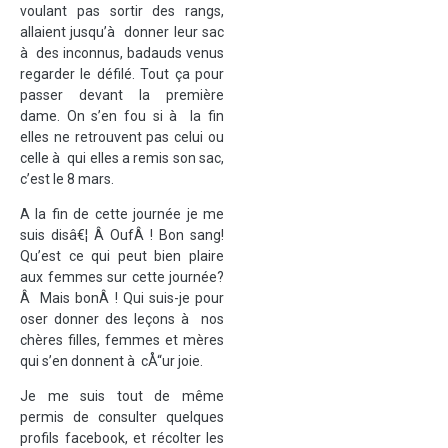
voulant pas sortir des rangs,
allaient jusqu’à donner leur sac
à des inconnus, badauds venus
regarder le défilé. Tout ça pour
passer devant la première
dame. On s’en fou si à la fin
elles ne retrouvent pas celui ou
celle à qui elles a remis son sac,
c’est le 8 mars.
A la fin de cette journée je me
suis disâ€¦ Â OufÂ ! Bon sang!
Qu’est ce qui peut bien plaire
aux femmes sur cette journée?
Â Mais bonÂ ! Qui suis-je pour
oser donner des leçons à nos
chères filles, femmes et mères
qui s’en donnent à cÅ“ur joie.
Je me suis tout de même
permis de consulter quelques
profils facebook, et récolter les