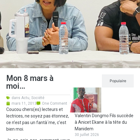
Mon 8 mars à
Récent
Populaire
moi…
dans
Actu
,
Société
mars 11, 2013
One Comment
Coucou chers(es) lecteurs et
Valentin Dongmo Fils succède
lectrices, ne soyez pas étonnez,
à Anicet Ekane à la tête du
ce n’est pas un fantà´me, c’est
Manidem
bien moi.
30 juillet 2026