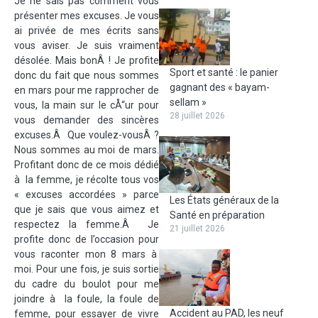
Je ne sais pas comment vous
présenter mes excuses. Je vous
ai privée de mes écrits sans
vous aviser. Je suis vraiment
désolée. Mais bonÂ ! Je profite
Sport et santé : le panier
donc du fait que nous sommes
gagnant des « bayam-
en mars pour me rapprocher de
sellam »
vous, la main sur le cÅ“ur pour
28 juillet 2026
vous demander des sincères
excuses.Â Que voulez-vousÂ ?
Nous sommes au moi de mars.
Profitant donc de ce mois dédié
à la femme, je récolte tous vos
« excuses accordées » parce
Les États généraux de la
que je sais que vous aimez et
Santé en préparation
respectez la femme.Â Je
21 juillet 2026
profite donc de l’occasion pour
vous raconter mon 8 mars à
moi. Pour une fois, je suis sortie
du cadre du boulot pour me
joindre à la foule, la foule de
Accident au PAD, les neuf
femme, pour essayer de vivre