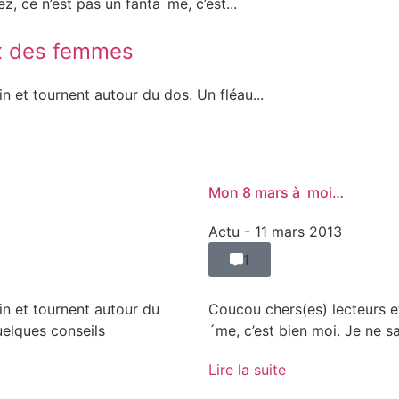
, ce n’est pas un fantà´me, c’est...
ix des femmes
 et tournent autour du dos. Un fléau...
Mon 8 mars à moi…
Actu
- 11 mars 2013
1
n et tournent autour du
Coucou chers(es) lecteurs et
uelques conseils
´me, c’est bien moi. Je ne 
Lire la suite