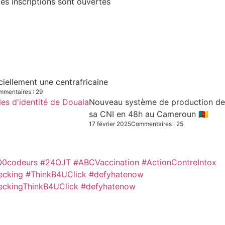
es inscriptions sont ouvertes
iciellement une centrafricaine
mentaires : 29
Nouveau système de production des C
sa CNI en 48h au Cameroun 🇨🇲
17 février 2025
Commentaires : 25
00codeurs
#24OJT
#ABCVaccination
#ActionContreIntox
ecking #ThinkB4UClick #defyhatenow
eckingThinkB4UClick #defyhatenow