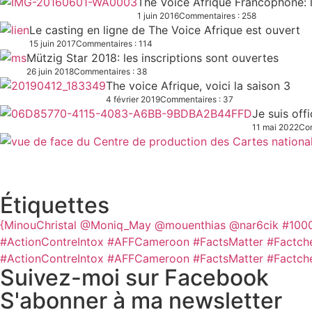
The Voice Afrique Francophone: l
1 juin 2016
Commentaires : 258
Le casting en ligne de The Voice Afrique est ouvert
15 juin 2017
Commentaires : 114
Mützig Star 2018: les inscriptions sont ouvertes
26 juin 2018
Commentaires : 38
The voice Afrique, voici la saison 3
4 février 2019
Commentaires : 37
Je suis off
11 mai 2022
Com
Étiquettes
{MinouChristal
@Moniq_May
@mouenthias
@nar6cik
#100
#ActionContreIntox #AFFCameroon #FactsMatter #Factch
#ActionContreIntox #AFFCameroon #FactsMatter #Factch
Suivez-moi sur Facebook
S'abonner à ma newsletter