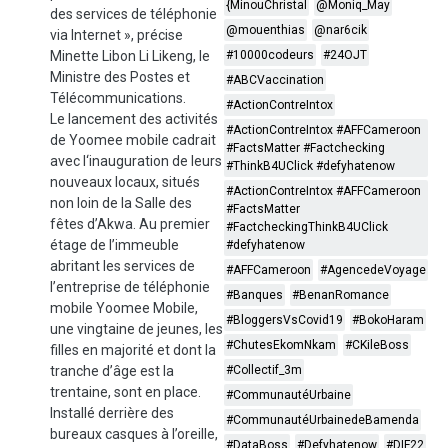
{MinouChristal
@Moniq_May
des services de téléphonie
@mouenthias
@nar6cik
via Internet », précise
Minette Libon Li Likeng, le
#10000codeurs
#24OJT
Ministre des Postes et
#ABCVaccination
Télécommunications.
#ActionContreIntox
Le lancement des activités
#ActionContreIntox #AFFCameroon
de Yoomee mobile cadrait
#FactsMatter #Factchecking
avec l‘inauguration de leurs
#ThinkB4UClick #defyhatenow
nouveaux locaux, situés
#ActionContreIntox #AFFCameroon
non loin de la Salle des
#FactsMatter
fêtes d’Akwa. Au premier
#FactcheckingThinkB4UClick
étage de l’immeuble
#defyhatenow
abritant les services de
#AFFCameroon
#AgencedeVoyage
l’entreprise de téléphonie
#Banques
#BenanRomance
mobile Yoomee Mobile,
#BloggersVsCovid19
#BokoHaram
une vingtaine de jeunes, les
#ChutesEkomNkam
#CKileBoss
filles en majorité et dont la
tranche d’âge est la
#Collectif_3m
trentaine, sont en place.
#CommunautéUrbaine
Installé derrière des
#CommunautéUrbainedeBamenda
bureaux casques à l’oreille,
#DataBoss
#Defyhatenow
#DIF22