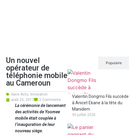
Un nouvel
Récent
Populaire
opérateur de
téléphonie mobile
au Cameroun
dans
Actu
,
Innovation
Valentin Dongmo Fils succède
août 25, 2017
2 Comments
à Anicet Ekane à la tête du
La cérémonie de lancement
Manidem
des activités de Yoomee
30 juillet 2026
mobile était couplée à
l’inauguration de leur
nouveau siège.