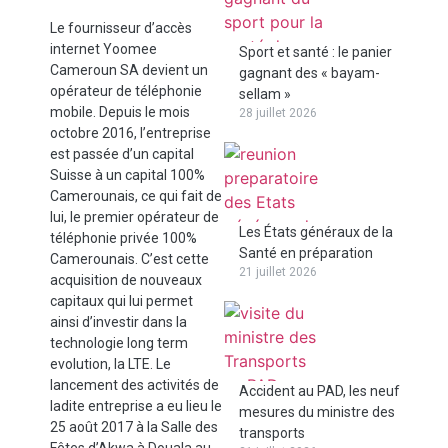
Le fournisseur d’accès
internet Yoomee
Sport et santé : le panier
Cameroun SA devient un
gagnant des « bayam-
opérateur de téléphonie
sellam »
mobile. Depuis le mois
28 juillet 2026
octobre 2016, l’entreprise
est passée d’un capital
Suisse à un capital 100%
Camerounais, ce qui fait de
lui, le premier opérateur de
Les États généraux de la
téléphonie privée 100%
Santé en préparation
Camerounais. C’est cette
21 juillet 2026
acquisition de nouveaux
capitaux qui lui permet
ainsi d’investir dans la
technologie long term
evolution, la LTE. Le
lancement des activités de
Accident au PAD, les neuf
ladite entreprise a eu lieu le
mesures du ministre des
25 août 2017 à la Salle des
transports