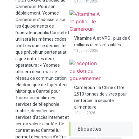
Fêtes d’Akwa à Douala au
21 juillet 2026
Cameroun. Pour son
déploiement, Yoomee
Cameroun s’adossera sur
les équipements de
l’opérateur public Camtel et
Vitamine A et VPO : plus de 6
utilisera les mêmes codes
millions d'enfants ciblés
chiffrés que ce dernier, tel
11 juillet 2026
que prévoit un partenariat
signé entre les deux
opérateurs : « Yoomee
utilisera désormais le
réseau de communication
électronique de l’opérateur
Cameroun : la Chine offre
historique Camtel pour
2510 tonnes de vivres pour
fournir au public des
renforcer la sécurité
services de téléphonie
alimentaire
mobile, densifier ses
19 juin 2026
services d’accès Internet et
ceux à valeur ajoutée. Ce
Étiquettes
contrat avec Camtel lui
permet désormais d’offrir