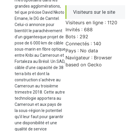
métropolitains dans les
grandes agglomérations,
Visiteurs sur le site
tel que précise David Nkoto
Emane, le DG de Camtel.
Visiteurs en ligne : 1120
Celui-ci annonce pour
Invités : 688
bientôt le parachèvement
Bots : 292
d’un gigantesque projet de
pose de 6 000 km de câble
Connectés : 140
sous-marin en fibre optique
Pays : No data
entre Kribi au Cameroun et
Navigateur : Browser
Fortaleza au Brésil. Un SAD,
based on Gecko
câble d’une capacité de 38
terra bits et dont la
construction s’achève au
Cameroun au troisième
trimestre 2018. Cette autre
technologie apportera au
Cameroun et aux pays de
la sous-région le potentiel
qu’il leur faut pour garantir
une disponibilité et une
qualité de service