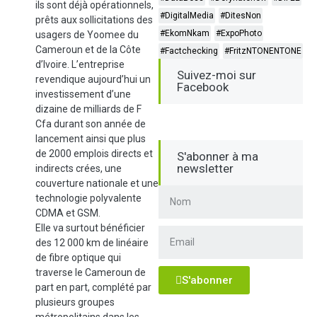
ils sont déjà opérationnels,
#DigitalMedia
#DitesNon
prêts aux sollicitations des
#EkomNkam
#ExpoPhoto
usagers de Yoomee du
Cameroun et de la Côte
#Factchecking
#FritzNTONENTONE
d’Ivoire. L’entreprise
Suivez-moi sur
revendique aujourd’hui un
Facebook
investissement d’une
dizaine de milliards de F
Cfa durant son année de
lancement ainsi que plus
de 2000 emplois directs et
S'abonner à ma
newsletter
indirects crées, une
couverture nationale et une
technologie polyvalente
CDMA et GSM.
Elle va surtout bénéficier
des 12 000 km de linéaire
de fibre optique qui
traverse le Cameroun de
S'abonner
part en part, complété par
plusieurs groupes