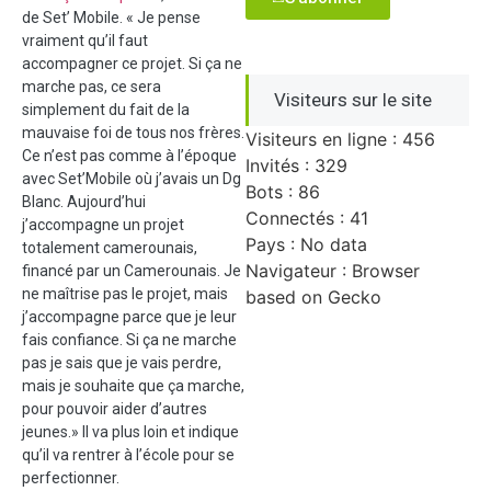
de Set’ Mobile. « Je pense
vraiment qu’il faut
accompagner ce projet. Si ça ne
marche pas, ce sera
Visiteurs sur le site
simplement du fait de la
mauvaise foi de tous nos frères.
Visiteurs en ligne : 456
Ce n’est pas comme à l’époque
Invités : 329
avec Set’Mobile où j’avais un Dg
Bots : 86
Blanc. Aujourd’hui
Connectés : 41
j’accompagne un projet
Pays : No data
totalement camerounais,
Navigateur : Browser
financé par un Camerounais. Je
ne maîtrise pas le projet, mais
based on Gecko
j’accompagne parce que je leur
fais confiance. Si ça ne marche
pas je sais que je vais perdre,
mais je souhaite que ça marche,
pour pouvoir aider d’autres
jeunes.» Il va plus loin et indique
qu’il va rentrer à l’école pour se
perfectionner.