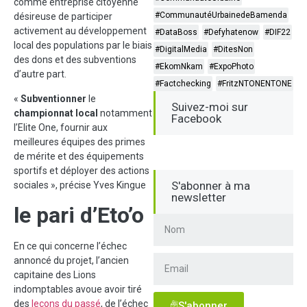
comme entreprise citoyenne
#CommunautéUrbainedeBamenda
désireuse de participer
activement au développement
#DataBoss
#Defyhatenow
#DIF22
local des populations par le biais
#DigitalMedia
#DitesNon
des dons et des subventions
#EkomNkam
#ExpoPhoto
d’autre part.
#Factchecking
#FritzNTONENTONE
«
Subventionner
le
Suivez-moi sur
championnat
local
notamment
Facebook
l’Elite One, fournir aux
meilleures équipes des primes
de mérite et des équipements
sportifs et déployer des actions
S'abonner à ma
sociales », précise Yves Kingue
newsletter
le pari d’Eto’o
En ce qui concerne l’échec
annoncé du projet, l’ancien
capitaine des Lions
indomptables avoue avoir tiré
des
leçons du passé
, de l’échec
S'abonner