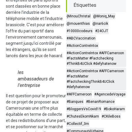
Étiquettes
sont classées en bonne place
derrière l’industrie de la
{MinouChristal
@Moniq_May
téléphonie mobile et l’industrie
@mouenthias
@nar6cik
brassicole. C’est pour améliorer
l’offre du pari sportif dans
#10000codeurs
#24OJT
l’environnement camerounais,
#ABCVaccination
segment jusqu’ici contrôlé par
#ActionContreIntox
les étrangers, qu’ils se sont
#ActionContreIntox #AFFCameroon
lancés dans les jeux de hasard.
#FactsMatter #Factchecking
#ThinkB4UClick #defyhatenow
#ActionContreIntox #AFFCameroon
les
#FactsMatter
ambassadeurs de
#FactcheckingThinkB4UClick
l’entreprise
#defyhatenow
#AFFCameroon
#AgencedeVoyage
Il est question pour le promoteur
de ce projet de proposer aux
#Banques
#BenanRomance
Camerounais une offre plus
#BloggersVsCovid19
#BokoHaram
équitable en terme de collecte
#ChutesEkomNkam
#CKileBoss
et des redistributions d’une part,
#Collectif_3m
et se positionner sur le marché
#CommunautéUrbaine