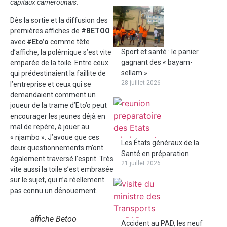
capitaux camerounais.
Dès la sortie et la diffusion des
premières affiches de #
BETOO
avec
#Eto’o
comme tête
Sport et santé : le panier
d’affiche, la polémique s’est vite
gagnant des « bayam-
emparée de la toile. Entre ceux
sellam »
qui prédestinaient la faillite de
28 juillet 2026
l’entreprise et ceux qui se
demandaient comment un
joueur de la trame d’Eto’o peut
encourager les jeunes déjà en
mal de repère, à jouer au
« njambo ». J’avoue que ces
Les États généraux de la
deux questionnements m’ont
Santé en préparation
également traversé l’esprit. Très
21 juillet 2026
vite aussi la toile s’est embrasée
sur le sujet, qui n’a réellement
pas connu un dénouement.
affiche Betoo
Accident au PAD, les neuf