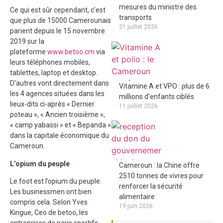
mesures du ministre des
Ce qui est sûr cependant, c’est
transports
que plus de 15000 Camerounais
21 juillet 2026
parient depuis le 15 novembre
2019 sur la
plateforme
www.betoo.cm
via
leurs téléphones mobiles,
tablettes, laptop et desktop.
D’autres vont directement dans
Vitamine A et VPO : plus de 6
les 4 agences situées dans les
millions d'enfants ciblés
lieux-dits ci-après « Dernier
11 juillet 2026
poteau », « Ancien troisième »,
« camp yabassi » et « Bepanda »
dans la capitale économique du
Cameroun.
L’opium du peuple
Cameroun : la Chine offre
2510 tonnes de vivres pour
Le foot est l’opium du peuple.
renforcer la sécurité
Les businessmen ont bien
alimentaire
compris cela. Selon Yves
19 juin 2026
Kingue, Ceo de betoo, les
entreprises de paris sportifs