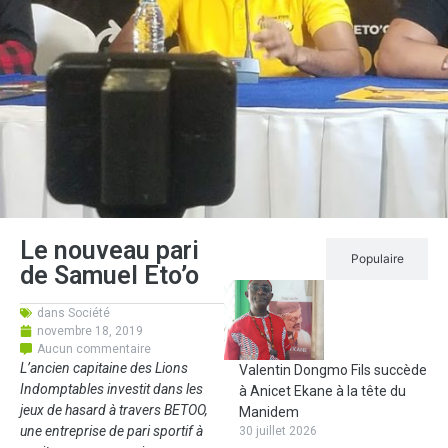
Le nouveau pari
Récent
Populaire
de Samuel Eto’o
dans
Société
novembre 18, 2019
Aucun commentaire
L’ancien capitaine des Lions
Valentin Dongmo Fils succède
Indomptables investit dans les
à Anicet Ekane à la tête du
jeux de hasard à travers BETOO,
Manidem
une entreprise de pari sportif à
30 juillet 2026