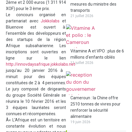
2ème et 2 000 euros (1 311 914
mesures du ministre des
XOF) pour le 3 ème prix.
transports
Le concours organisé en
21 juillet 2026
partenariat avec
Jokkolabs
et
Bluenove est ouvert à
l’ensemble des développeurs et
des startups de la région
Afrique subsaharienne. Les
Vitamine A et VPO : plus de 6
inscriptions sont ouvertes en
millions d'enfants ciblés
ligne sur le lien
11 juillet 2026
http://innovdaysafrique.jokkolabs.net
jusqu’au 20 janvier 2016 à
minuit pour des équipes
constituées de 2 à 4 personnes.
Le jury composé de dirigeants
du groupe Société Générale se
Cameroun : la Chine offre
réunira le 10 février 2016 et les
2510 tonnes de vivres pour
3 équipes lauréates seront
renforcer la sécurité
connues et
récompensées.
alimentaire
Â« L’Afrique est un territoire en
19 juin 2026
constante évolution et nous