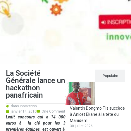
La Société
Récent
Populaire
Générale lance un
hackathon
panafricain
dans
Innovation
Valentin Dongmo Fils succède
janvier 14, 2016
One Comment
à Anicet Ekane à la tête du
Ledit concours qui a 14 000
Manidem
euros à la clé pour les 3
30 juillet 2026
premières équipes, est ouvert à