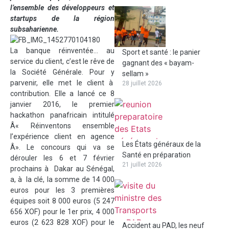
l’ensemble des développeurs et
startups de la région
subsaharienne.
La banque réinventée… au
Sport et santé : le panier
service du client, c’est le rêve de
gagnant des « bayam-
la Société Générale. Pour y
sellam »
parvenir, elle met le client à
28 juillet 2026
contribution. Elle a lancé ce 8
janvier 2016, le premier
hackathon panafricain intitulé
Â« Réinventons ensemble
l’expérience client en agence
Les États généraux de la
Â». Le concours qui va se
Santé en préparation
dérouler les 6 et 7 février
21 juillet 2026
prochains à Dakar au Sénégal,
a,
à la clé, la somme de 14 000
euros pour les 3 premières
équipes soit 8 000 euros (5 247
656 XOF) pour le 1er prix, 4 000
euros (2 623 828 XOF) pour le
Accident au PAD, les neuf