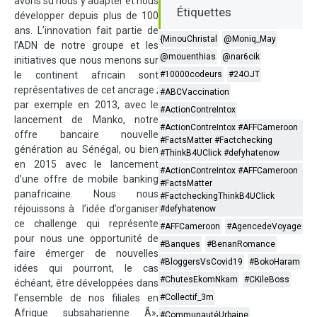
avons su nous y adapter et nous
Étiquettes
développer depuis plus de 100
ans. L’innovation fait partie de
{MinouChristal
@Moniq_May
l’ADN de notre groupe et les
@mouenthias
@nar6cik
initiatives que nous menons sur
le continent africain sont
#10000codeurs
#24OJT
représentatives de cet ancrage ;
#ABCVaccination
par exemple en 2013, avec le
#ActionContreIntox
lancement de Manko, notre
#ActionContreIntox #AFFCameroon
offre bancaire nouvelle
#FactsMatter #Factchecking
génération au Sénégal, ou bien
#ThinkB4UClick #defyhatenow
en 2015 avec le lancement
#ActionContreIntox #AFFCameroon
d’une offre de mobile banking
#FactsMatter
panafricaine. Nous nous
#FactcheckingThinkB4UClick
réjouissons à l’idée d’organiser
#defyhatenow
ce challenge qui représente
#AFFCameroon
#AgencedeVoyage
pour nous une opportunité de
#Banques
#BenanRomance
faire émerger de nouvelles
#BloggersVsCovid19
#BokoHaram
idées qui pourront, le cas
#ChutesEkomNkam
#CKileBoss
échéant, être développées dans
l’ensemble de nos filiales en
#Collectif_3m
Afrique subsaharienne Â»,
#CommunautéUrbaine