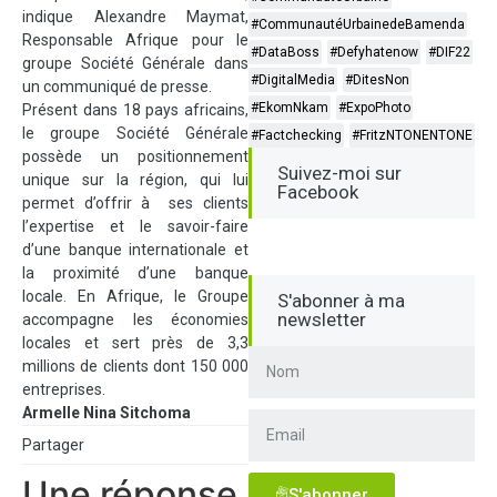
indique Alexandre Maymat,
#CommunautéUrbainedeBamenda
Responsable Afrique pour le
#DataBoss
#Defyhatenow
#DIF22
groupe Société Générale dans
#DigitalMedia
#DitesNon
un communiqué de presse.
#EkomNkam
#ExpoPhoto
Présent dans 18 pays africains,
le groupe Société Générale
#Factchecking
#FritzNTONENTONE
possède un positionnement
Suivez-moi sur
unique sur la région, qui lui
Facebook
permet d’offrir à ses clients
l’expertise et le savoir-faire
d’une banque internationale et
la proximité d’une banque
locale. En Afrique, le Groupe
S'abonner à ma
newsletter
accompagne les économies
locales et sert près de 3,3
millions de clients dont 150 000
entreprises.
Armelle Nina Sitchoma
Partager
Une réponse
S'abonner