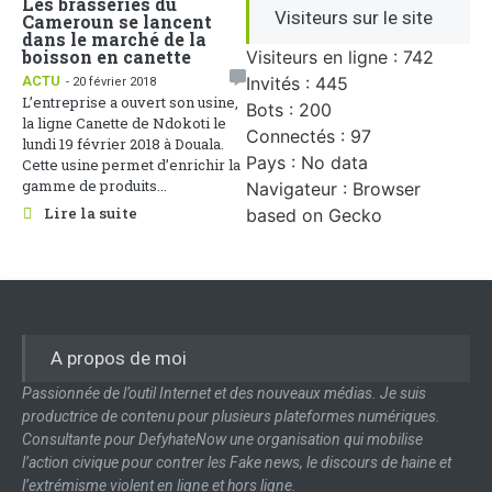
Les brasseries du
Visiteurs sur le site
Cameroun se lancent
dans le marché de la
boisson en canette
Visiteurs en ligne : 742
Invités : 445
ACTU
- 20 février 2018
L’entreprise a ouvert son usine,
Bots : 200
la ligne Canette de Ndokoti le
Connectés : 97
lundi 19 février 2018 à Douala.
Pays : No data
Cette usine permet d’enrichir la
gamme de produits...
Navigateur : Browser
Lire la suite
based on Gecko
A propos de moi
Passionnée de l’outil Internet et des nouveaux médias. Je suis
productrice de contenu pour plusieurs plateformes numériques.
Consultante pour DefyhateNow une organisation qui mobilise
l’action civique pour contrer les Fake news, le discours de haine et
l’extrémisme violent en ligne et hors ligne.