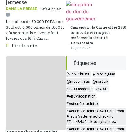
jeunesse
DANS LA PRESSE
- 10 février 2021
Les billets de 50.000 FCFA sont
Sold out. 6.000 billets de 1000 F.
Cameroun : la Chine offre 2510
tonnes de vivres pour
Cfa seront mis en vente le 11
renforcer la sécurité
février dès 9h à Canal...
alimentaire
Lire la suite
19 juin 2026
Étiquettes
{MinouChristal
@Moniq_May
@mouenthias
@nar6cik
#10000codeurs
#24OJT
#ABCVaccination
#ActionContreIntox
#ActionContreIntox #AFFCameroon
#FactsMatter #Factchecking
#ThinkB4UClick #defyhatenow
#ActionContreIntox #AFFCameroon