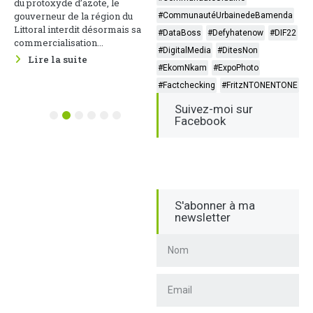
du protoxyde d’azote, le
cette thématique s’est tenue le
gouverneur de la région du
#CommunautéUrbainedeBamenda
22 mai 2026 au Groupement des
Littoral interdit désormais sa
#DataBoss
#Defyhatenow
#DIF22
Entreprises du Cameroun, sous
commercialisation...
le parrainage du Ministère des...
#DigitalMedia
#DitesNon
Lire la suite
Lire la suite
#EkomNkam
#ExpoPhoto
#Factchecking
#FritzNTONENTONE
Suivez-moi sur
1
2
3
4
5
6
Facebook
S'abonner à ma
newsletter