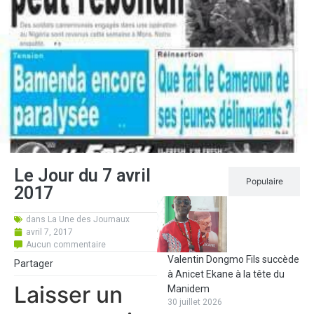
Le Jour du 7 avril
Récent
Populaire
2017
dans
La Une des Journaux
avril 7, 2017
Aucun commentaire
Valentin Dongmo Fils succède
Partager
à Anicet Ekane à la tête du
Laisser un
Manidem
30 juillet 2026