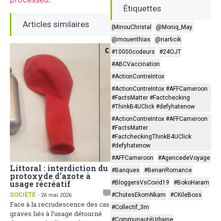
Étiquettes
Articles similaires
{MinouChristal
@Moniq_May
@mouenthias
@nar6cik
#10000codeurs
#24OJT
#ABCVaccination
#ActionContreIntox
#ActionContreIntox #AFFCameroon
#FactsMatter #Factchecking
#ThinkB4UClick #defyhatenow
#ActionContreIntox #AFFCameroon
#FactsMatter
#FactcheckingThinkB4UClick
#defyhatenow
#AFFCameroon
#AgencedeVoyage
Littoral : interdiction du
Face aux dérives
#Banques
#BenanRomance
protoxyde d’azote à
sociales, la
usage récréatif
Communication Non
#BloggersVsCovid19
#BokoHaram
Violente comme arme de
SOCIÉTÉ
#ChutesEkomNkam
#CKileBoss
- 26 mai 2026
paix
Face à la recrudescence des cas
#Collectif_3m
1
ACTUALITÉS
- 25 mai 2026
graves liés à l’usage détourné
Une soirée de réflexion sur
#CommunautéUrbaine