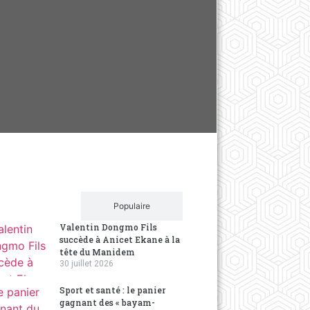
La Une de
Le Jou
9 years ag
Récent
Populaire
Valentin Dongmo Fils
succède à Anicet Ekane à la
tête du Manidem
30 juillet 2026
Sport et santé : le panier
gagnant des « bayam-