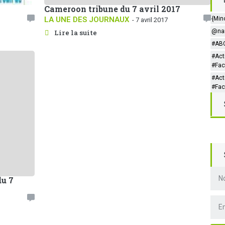
Cameroon tribune du 7 avril 2017
LA UNE DES JOURNAUX
{Min
- 7 avril 2017
@nar
Lire la suite
#ABC
#Act
#Fac
#Act
#Fac
du 7