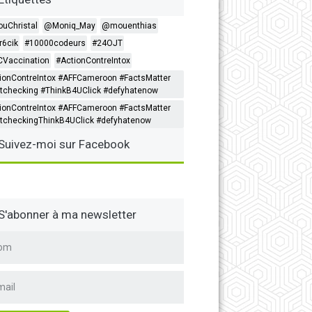
ouChristal
@Moniq_May
@mouenthias
6cik
#10000codeurs
#24OJT
Vaccination
#ActionContreIntox
ionContreIntox #AFFCameroon #FactsMatter
tchecking #ThinkB4UClick #defyhatenow
ionContreIntox #AFFCameroon #FactsMatter
tcheckingThinkB4UClick #defyhatenow
Suivez-moi sur Facebook
S'abonner à ma newsletter