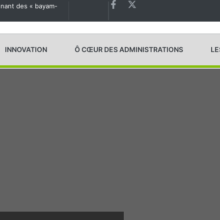
agnant des « bayam-
Les États généraux de la Santé en préparation
INNOVATION
Ô CŒUR DES ADMINISTRATIONS
LE