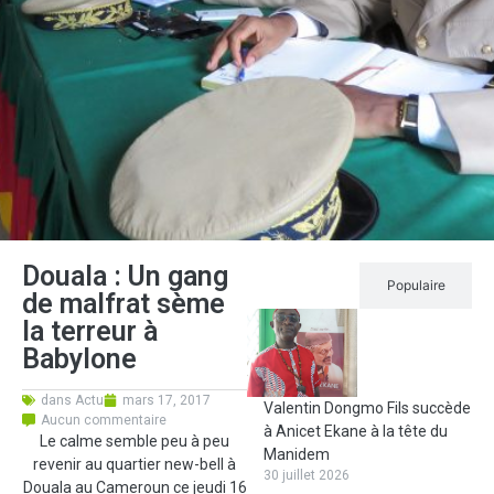
Douala : Un gang
Récent
Populaire
de malfrat sème
la terreur à
Babylone
dans
Actu
mars 17, 2017
Valentin Dongmo Fils succède
Aucun commentaire
à Anicet Ekane à la tête du
Le calme semble peu à peu
Manidem
revenir au quartier new-bell à
30 juillet 2026
Douala au Cameroun ce jeudi 16