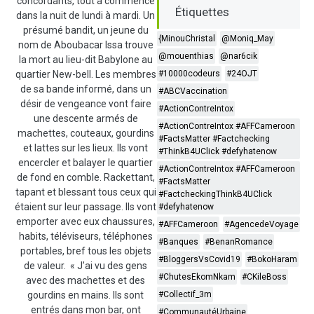
concordants, tout a commencé
Étiquettes
dans la nuit de lundi à mardi. Un
présumé bandit, un jeune du
{MinouChristal
@Moniq_May
nom de Aboubacar Issa trouve
@mouenthias
@nar6cik
la mort au lieu-dit Babylone au
quartier New-bell. Les membres
#10000codeurs
#24OJT
de sa bande informé, dans un
#ABCVaccination
désir de vengeance vont faire
#ActionContreIntox
une descente armés de
#ActionContreIntox #AFFCameroon
machettes, couteaux, gourdins
#FactsMatter #Factchecking
et lattes sur les lieux. Ils vont
#ThinkB4UClick #defyhatenow
encercler et balayer le quartier
#ActionContreIntox #AFFCameroon
de fond en comble. Rackettant,
#FactsMatter
tapant et blessant tous ceux qui
#FactcheckingThinkB4UClick
étaient sur leur passage. Ils vont
#defyhatenow
emporter avec eux chaussures,
#AFFCameroon
#AgencedeVoyage
habits, téléviseurs, téléphones
#Banques
#BenanRomance
portables, bref tous les objets
#BloggersVsCovid19
#BokoHaram
de valeur. « J’ai vu des gens
#ChutesEkomNkam
#CKileBoss
avec des machettes et des
gourdins en mains. Ils sont
#Collectif_3m
entrés dans mon bar, ont
#CommunautéUrbaine