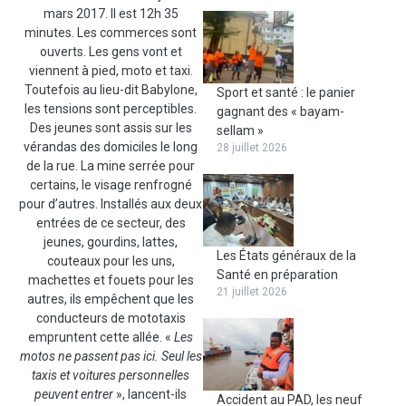
mars 2017. Il est 12h 35
minutes. Les commerces sont
ouverts. Les gens vont et
viennent à pied, moto et taxi.
Toutefois au lieu-dit Babylone,
Sport et santé : le panier
les tensions sont perceptibles.
gagnant des « bayam-
Des jeunes sont assis sur les
sellam »
vérandas des domiciles le long
28 juillet 2026
de la rue. La mine serrée pour
certains, le visage renfrogné
pour d’autres. Installés aux deux
entrées de ce secteur, des
jeunes, gourdins, lattes,
Les États généraux de la
couteaux pour les uns,
Santé en préparation
machettes et fouets pour les
21 juillet 2026
autres, ils empêchent que les
conducteurs de mototaxis
empruntent cette allée. «
Les
motos ne passent pas ici. Seul les
taxis et voitures personnelles
peuvent entrer
», lancent-ils
Accident au PAD, les neuf