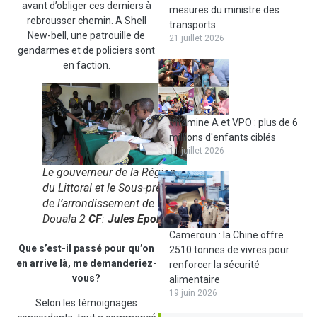
avant d’obliger ces derniers à
mesures du ministre des
rebrousser chemin. A Shell
transports
New-bell, une patrouille de
21 juillet 2026
gendarmes et de policiers sont
en faction.
Vitamine A et VPO : plus de 6
millions d'enfants ciblés
11 juillet 2026
Le gouverneur de la Région
du Littoral et le Sous-préfet
de l’arrondissement de
Douala 2
CF
:
Jules Epoh
Cameroun : la Chine offre
Que s’est-il passé pour qu’on
2510 tonnes de vivres pour
en arrive là, me demanderiez-
renforcer la sécurité
vous?
alimentaire
19 juin 2026
Selon les témoignages