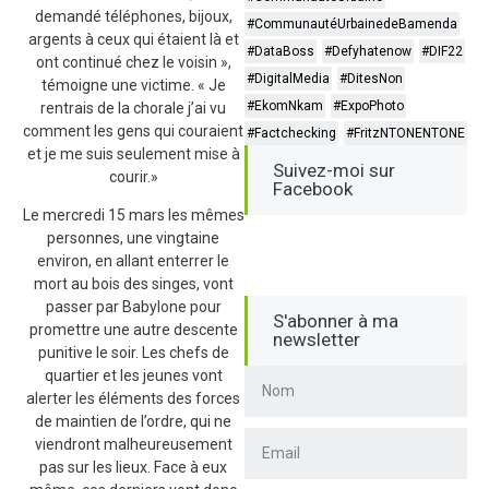
demandé téléphones, bijoux,
#CommunautéUrbainedeBamenda
argents à ceux qui étaient là et
#DataBoss
#Defyhatenow
#DIF22
ont continué chez le voisin »,
#DigitalMedia
#DitesNon
témoigne une victime. « Je
#EkomNkam
#ExpoPhoto
rentrais de la chorale j’ai vu
comment les gens qui couraient
#Factchecking
#FritzNTONENTONE
et je me suis seulement mise à
Suivez-moi sur
courir.»
Facebook
Le mercredi 15 mars les mêmes
personnes, une vingtaine
environ, en allant enterrer le
mort au bois des singes, vont
passer par Babylone pour
S'abonner à ma
promettre une autre descente
newsletter
punitive le soir. Les chefs de
quartier et les jeunes vont
alerter les éléments des forces
de maintien de l’ordre, qui ne
viendront malheureusement
pas sur les lieux. Face à eux