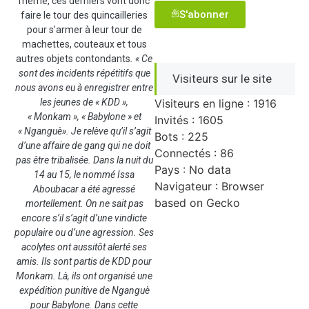
même, ces derniers vont donc
S'abonner
faire le tour des quincailleries
pour s’armer à leur tour de
machettes, couteaux et tous
autres objets contondants
. « Ce
sont des incidents répétitifs que
Visiteurs sur le site
nous avons eu à enregistrer entre
les jeunes de « KDD »,
Visiteurs en ligne : 1916
« Monkam », « Babylone » et
Invités : 1605
« Nganguè». Je relève qu’il s’agit
Bots : 225
d’une affaire de gang qui ne doit
Connectés : 86
pas être tribalisée. Dans la nuit du
Pays : No data
14 au 15, le nommé Issa
Navigateur : Browser
Aboubacar a été agressé
based on Gecko
mortellement. On ne sait pas
encore s’il s’agit d’une vindicte
populaire ou d’une agression. Ses
acolytes ont aussitôt alerté ses
amis. Ils sont partis de KDD pour
Monkam. Là, ils ont organisé une
expédition punitive de Nganguè
pour Babylone. Dans cette