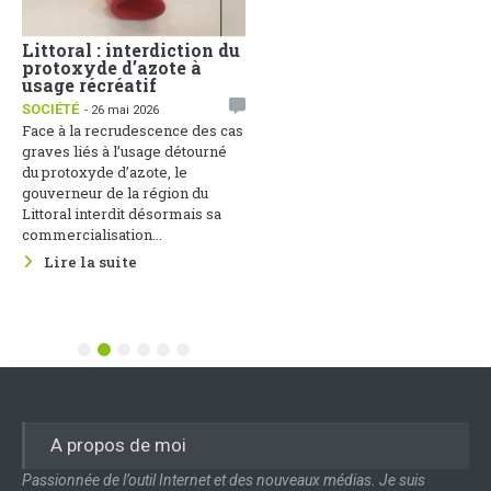
Littoral : interdiction du
Face aux dérives
protoxyde d’azote à
sociales, la
usage récréatif
Communication Non
Violente comme arme de
SOCIÉTÉ
- 26 mai 2026
paix
Face à la recrudescence des cas
1
ACTUALITÉS
- 25 mai 2026
graves liés à l’usage détourné
Une soirée de réflexion sur
du protoxyde d’azote, le
cette thématique s’est tenue le
gouverneur de la région du
22 mai 2026 au Groupement des
Littoral interdit désormais sa
Entreprises du Cameroun, sous
commercialisation...
le parrainage du Ministère des...
Lire la suite
Lire la suite
1
2
3
4
5
6
A propos de moi
Passionnée de l’outil Internet et des nouveaux médias. Je suis