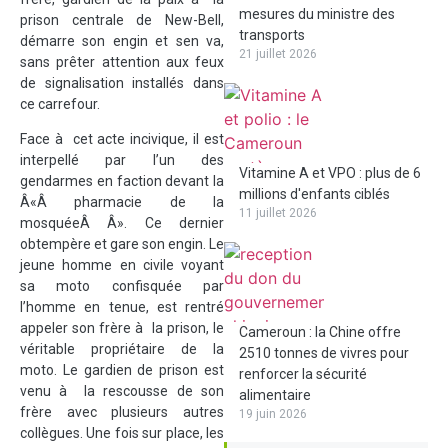
mesures du ministre des
prison centrale de New-Bell,
transports
démarre son engin et sen va,
21 juillet 2026
sans prêter attention aux feux
de signalisation installés dans
ce carrefour.
Face à cet acte incivique, il est
interpellé par l’un des
Vitamine A et VPO : plus de 6
gendarmes en faction devant la
millions d'enfants ciblés
Â«Â pharmacie de la
11 juillet 2026
mosquéeÂ Â». Ce dernier
obtempère et gare son engin. Le
jeune homme en civile voyant
sa moto confisquée par
l’homme en tenue, est rentré
appeler son frère à la prison, le
Cameroun : la Chine offre
véritable propriétaire de la
2510 tonnes de vivres pour
moto. Le gardien de prison est
renforcer la sécurité
venu à la rescousse de son
alimentaire
frère avec plusieurs autres
19 juin 2026
collègues. Une fois sur place, les