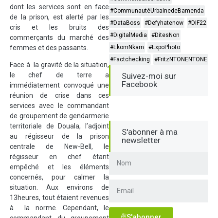
dont les services sont en face
#CommunautéUrbainedeBamenda
de la prison, est alerté par les
#DataBoss
#Defyhatenow
#DIF22
cris et les bruits des
#DigitalMedia
#DitesNon
commerçants du marché des
femmes et des passants.
#EkomNkam
#ExpoPhoto
#Factchecking
#FritzNTONENTONE
Face à la gravité de la situation,
le chef de terre a
Suivez-moi sur
Facebook
immédiatement convoqué une
réunion de crise dans ces
services avec le commandant
de groupement de gendarmerie
territoriale de Douala, l’adjoint
S'abonner à ma
au régisseur de la prison
newsletter
centrale de New-Bell, le
régisseur en chef étant
empêché et les éléments
concernés, pour calmer la
situation. Aux environs de
13heures, tout étaient revenues
à la norme. Cependant, le
S'abonner
commandant du groupement