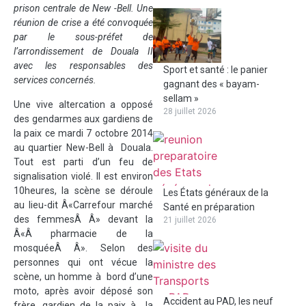
prison centrale de New -Bell. Une
réunion de crise a été convoquée
par le sous-préfet de
l’arrondissement de Douala II
avec les responsables des
Sport et santé : le panier
services concernés.
gagnant des « bayam-
sellam »
Une vive altercation a opposé
28 juillet 2026
des gendarmes aux gardiens de
la paix ce mardi 7 octobre 2014
au quartier New-Bell à Douala.
Tout est parti d’un feu de
signalisation violé. Il est environ
10heures, la scène se déroule
Les États généraux de la
au lieu-dit Â«Carrefour marché
Santé en préparation
des femmesÂ Â» devant la
21 juillet 2026
Â«Â pharmacie de la
mosquéeÂ Â». Selon des
personnes qui ont vécue la
scène, un homme à bord d’une
moto, après avoir déposé son
Accident au PAD, les neuf
frère, gardien de la paix à la