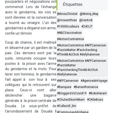
pourparlers et négociations ont
Étiquettes
commencé. Lors de l’échange
avec le gendarme, les voix se
{MinouChristal
@Moniq_May
sont élevées et la conversation
@mouenthias
@nar6cik
a tourné au vinaigre. L’un des
#10000codeurs
#24OJT
gendarmes a dégainé son arme,
#ABCVaccination
confie un témoin.
#ActionContreIntox
Coup de chance, il est maîtrisé
#ActionContreIntox #AFFCameroon
et désarmé par un gardien de la
#FactsMatter #Factchecking
paix. Ces derniers sont par la
#ThinkB4UClick #defyhatenow
suite, retournés occuper leurs
#ActionContreIntox #AFFCameroon
postes à la prison avec l’arme
#FactsMatter
du gendarme et la moto. Pour
#FactcheckingThinkB4UClick
laver son honneur, le gendarme
#defyhatenow
fait appel à son tour à ses
#AFFCameroon
#AgencedeVoyage
collègues qui le retrouvent sur
#Banques
#BenanRomance
place. Ceux-ci vont aller
#BloggersVsCovid19
#BokoHaram
déclencher une bagarre
#ChutesEkomNkam
#CKileBoss
générale à la prison centrale de
Douala. Le sous-préfet de
#Collectif_3m
l’arrondissement de Douala II
#CommunautéUrbaine