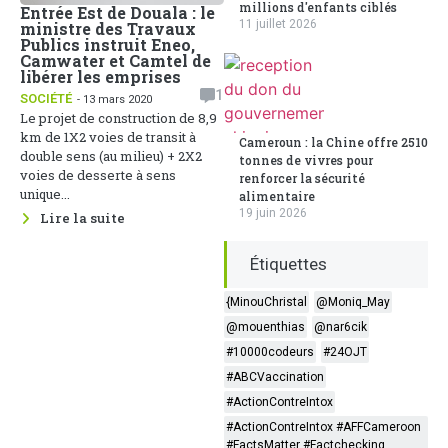
millions d'enfants ciblés
Entrée Est de Douala : le
11 juillet 2026
ministre des Travaux
Publics instruit Eneo,
Camwater et Camtel de
libérer les emprises
1
SOCIÉTÉ
- 13 mars 2020
Le projet de construction de 8,9
km de 1X2 voies de transit à
Cameroun : la Chine offre 2510
double sens (au milieu) + 2X2
tonnes de vivres pour
voies de desserte à sens
renforcer la sécurité
unique...
alimentaire
19 juin 2026
Lire la suite
Étiquettes
{MinouChristal
@Moniq_May
@mouenthias
@nar6cik
#10000codeurs
#24OJT
#ABCVaccination
#ActionContreIntox
#ActionContreIntox #AFFCameroon
#FactsMatter #Factchecking