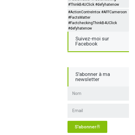
#ThinkB4UClick #defyhatenow
#ActionContreIntox #AFFCameroon
#FactsMatter
#FactcheckingThinkB4UClick
#defyhatenow
Suivez-moi sur
Facebook
S'abonner à ma
newsletter
S'abonner