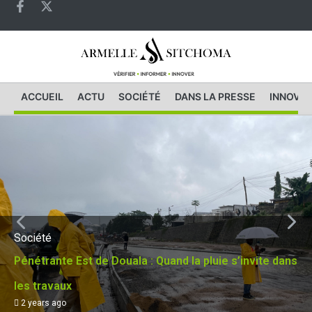
ACCUEIL
ACTU
SOCIÉTÉ
DANS LA PRESSE
INNOVAT
Société
Pénétrante Est de Douala : Quand la pluie s’invite dans
les travaux
2 years ago