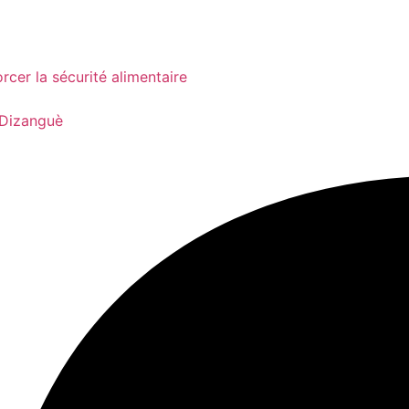
cer la sécurité alimentaire
 Dizanguè